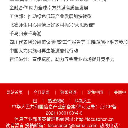
金融合作 助力全球南方共谋高质量发展
工信部：推动绿色低碳产业发展加快转型
北农师生用心用情上好乡村振兴“大思政课”
千鸟归来千鸟湖
四川代表团分组审议“两高”工作报告等 王晓晖施小琳等参
中国大力实施可再生能源替代行动
晋江磁灶：宣传赋能，助力五金专业市场提升竞争力
网站首页
|
今日要闻
|
独家报道
|
聚焦中国
|
美丽中
国
|
热点观察
|
科教文卫
中华人民共和国信息产业部备案/许可证号：京ICP备
20211030103号-3
信息产业部备案管理系统网址: http://focusoncn.cn
读者留言 投稿邮箱：focusoncn@foxmail.com 热线电话：