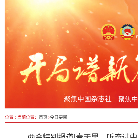
江苏淮阴：安全宣传进工地 共筑生产 “防护网”
在全党开展深入贯彻中央八项规定精神学习教育
破城市“里子工程”难题：市政排水管网恶臭根源治理
深入学习贯彻全国两会精神 助力经济社会高质量发
中国驻釜山总领事陈日彪：从全国两会感受中国经
信长星与中央社会工作部部长吴汉圣举行工作会谈
绥化“招商之冬”安达专场集中签约
广东：“百万英才汇南粤”招聘会盛大举行
位置 : 当前位置：
首页
>
今日要闻
两会特别报道|春天里，听奋进中