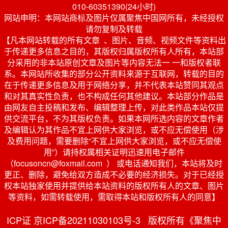
010-60351390(24小时)
网站申明：本网站商标及图片仅属聚焦中国网所有，未经授权
请勿复制及转载
【凡本网站转载的所有文章 、图片、音频、视频文件等资料出
于传递更多信息之目的，其版权归属版权所有人所有，本站部
分采用的非本站原创文章及图片等内容无法一 一和版权者联
系。本网站所收集的部分公开资料来源于互联网，转载的目的
在于传递更多信息及用于网络分享，并不代表本站赞同其观点
和对其真实性负责，也不构成任何其他建议。本站部分作品是
由网友自主投稿和发布、编辑整理上传，对此类作品本站仅提
供交流平台，不为其版权负责。如果本网所选内容的文章作者
及编辑认为其作品不宜上网供大家浏览，或不应无偿使用（涉
及费用问题，需要删除“不宜上网供大家浏览，或不应无偿使
用”）请持权属相关证明迅速用电子邮件
（focusoncn@foxmail.com ） 或电话通知我们，本站将及时
更正、删除，避免给双方造成不必要的经济损失。对于已经授
权本站独家使用并提供给本站资料的版权所有人的文章、图片
等资料，如需转载使用，需取得本站和版权所有人的同意】
ICP证 京ICP备20211030103号-3 版权所有《聚焦中