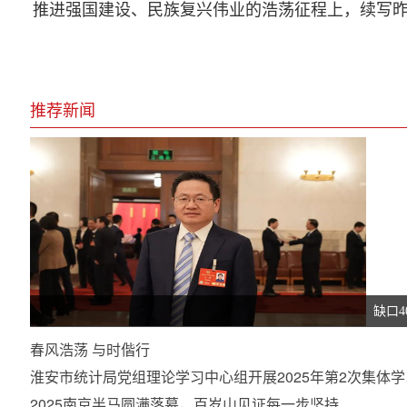
推进强国建设、民族复兴伟业的浩荡征程上，续写
推荐新闻
缺口
春风浩荡 与时偕行
淮安市统计局党组理论学习中心组开展2025年第2次集体学
2025南京半马圆满落幕，百岁山见证每一步坚持