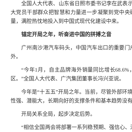
全国人大代表、山东省日照市委书记
李在武
表
大党员干部群众把智慧和力量进一步凝聚到党中央
量，满腔热忱地投入到中国式现代化建设中来。
锚定开局之年，听奋进中国的拼搏之音
广州南沙港汽车码头，中国汽车出口的重要门户
外。
“今年1月，自主品牌海外销量同比增长68.6
区。”全国人大代表、广汽集团董事长冯兴亚说。
今年是“十五五”开局之年。当前，尽管外部环
性强、潜能大，长期向好的支撑条件和基本趋势没
开局关系全局，起步决定后势。
“相信全国
两会
将部署一系列稳预期、强信心、