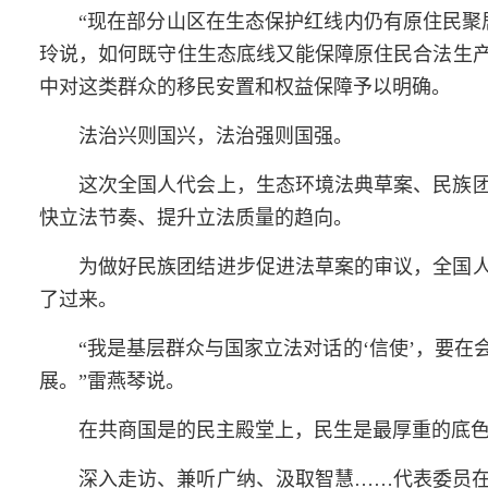
“现在部分山区在生态保护红线内仍有
原住民
聚
玲说，如何既守住生态底线又能保障
原住民
合法生
中对这类群众的移民安置和权益保障予以明确。
法治兴则国兴，法治强则国强。
这次
全国人代会
上，生态环境法典草案、民族
快立法节奏、提升立法质量的
趋向
。
为做好民族团结进步促进法草案的审议，全国
了过来。
“我是基层群众与国家立法对话的‘信使’，要
展。”雷燕琴说。
在共商国是的民主殿堂上，民生是最厚重的底
深入走访、兼听广纳、汲取智慧……代表委员