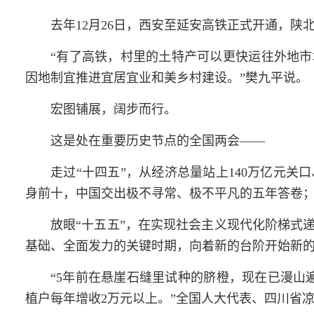
去年12月26日，西安至延安高铁正式开通，陕
“有了高铁，村里的土特产可以更快运往外地
因地制宜推进宜居宜业和美乡村建设。”樊九平说。
宏图铺展，阔步而行。
这是处在重要历史节点的全国
两会
——
走过“十四五”，从经济总量站上140万亿元关
身前十，中国交出极不寻常、极不平凡的五年答卷
放眼“十五五”，在实现社会主义现代化阶梯式
基础、全面发力的关键时期，向着新的台阶开始新
“5年前在悬崖石缝里试种的脐橙，现在已漫山
植户每年增收2万元以上。”全国人大代表、四川省