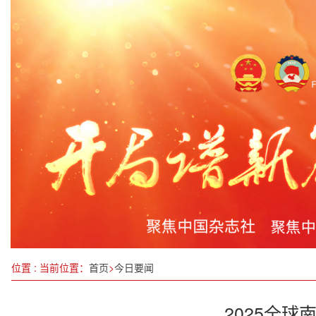
樊后鹏：以颠覆性绿色科技，筑基“十五五”新质生
1至2月，浙江进出口总值8447.2亿元，同比增长3.
厦金大桥（厦门段）完成首件预制墩台精准出运吊
书写新时代高质量发展“外事答卷”
中国经济圆桌会|农业农村部：耕好“两块良田”保障
浪潮信息：元脑企智DeepSeek一体机将举办生态
郑家小学竣工验收圆满完成，教育新地标正式落成
第十三届中国创新创业大赛创新挑战赛（西安）圆
位置 : 当前位置：
首页
>
今日要闻
2025全