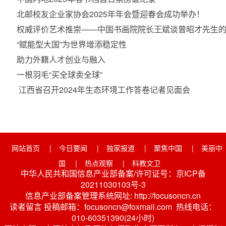
北邮校友企业家协会2025年年会暨迎春会成功举办！
权威评价艺术推崇——中国书画院院长王斌谈曾昭才先生
“赋能型大国”为世界增添稳定性
助力外籍人才创业与融入
一根羽毛“买全球卖全球”
江西省召开2024年生态环境工作答卷记者见面会
网站首页
|
今日要闻
|
独家报道
|
聚焦中国
|
美丽中
国
|
热点观察
|
科教文卫
中华人民共和国信息产业部备案/许可证号：京ICP备
20211030103号-3
信息产业部备案管理系统网址: http://focusoncn.cn
读者留言 投稿邮箱：focusoncn@foxmail.com 热线电话：
010-60351390(24小时)