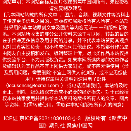
网站申明：本网站商标及图片仅属聚焦中国网所有，未经授权
请勿复制及转载
【凡本网站转载的所有文章 、图片、音频、视频文件等资料出
于传递更多信息之目的，其版权归属版权所有人所有，本站部
分采用的非本站原创文章及图片等内容无法一 一和版权者联
系。本网站所收集的部分公开资料来源于互联网，转载的目的
在于传递更多信息及用于网络分享，并不代表本站赞同其观点
和对其真实性负责，也不构成任何其他建议。本站部分作品是
由网友自主投稿和发布、编辑整理上传，对此类作品本站仅提
供交流平台，不为其版权负责。如果本网所选内容的文章作者
及编辑认为其作品不宜上网供大家浏览，或不应无偿使用（涉
及费用问题，需要删除“不宜上网供大家浏览，或不应无偿使
用”）请持权属相关证明迅速用电子邮件
（focusoncn@foxmail.com ） 或电话通知我们，本站将及时
更正、删除，避免给双方造成不必要的经济损失。对于已经授
权本站独家使用并提供给本站资料的版权所有人的文章、图片
等资料，如需转载使用，需取得本站和版权所有人的同意】
ICP证 京ICP备20211030103号-3 版权所有《聚焦中
国》期刊社 聚焦中国网