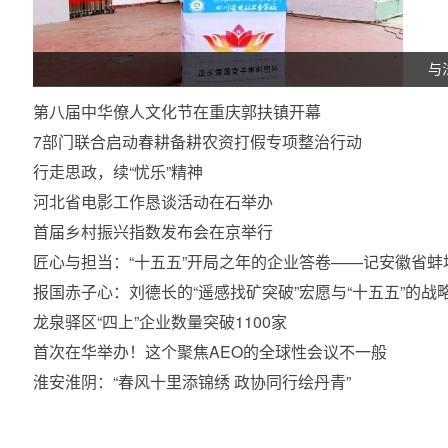
与
第八届中华僚人文化节在重庆郭扶镇开幕
7部门联合启动春耕备耕农资打假专项整治行动
行走思政，续“忧乐”精神
河北省电影工作恳谈活动在石举办
首届乡村振兴指数发布会在京举行
匠心与担当：“十五五”开局之年的企业答卷——记安徽省
报国赤子心：刘德长的“遥感找矿突破”宏愿与“十五五”的
龙泉驿区“四上”企业数量突破1100家
首次在华举办！这个聚焦AEO的全球性会议不一般
淮安淮阴：“春风十里添锦绣 政协同行绘丹青”