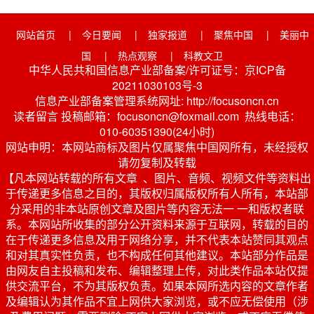
网站首页
|
今日要闻
|
独家报道
|
聚焦中国
|
美丽中
国
|
热点观察
|
科教文卫
中华人民共和国信息产业部备案/许可证号：京ICP备
20211030103号-3
信息产业部备案管理系统网址: http://focusoncn.cn
读者留言 投稿邮箱：focusoncn@foxmail.com 热线电话：
010-60351390(24小时)
网站申明：本网站商标及图片仅属聚焦中国网所有，未经授权
请勿复制及转载
【凡本网站转载的所有文章 、图片、音频、视频文件等资料出
于传递更多信息之目的，其版权归属版权所有人所有，本站部
分采用的非本站原创文章及图片等内容无法一 一和版权者联
系。本网站所收集的部分公开资料来源于互联网，转载的目的
在于传递更多信息及用于网络分享，并不代表本站赞同其观点
和对其真实性负责，也不构成任何其他建议。本站部分作品是
由网友自主投稿和发布、编辑整理上传，对此类作品本站仅提
供交流平台，不为其版权负责。如果本网所选内容的文章作者
及编辑认为其作品不宜上网供大家浏览，或不应无偿使用（涉