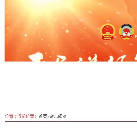
《中国台湾问题干部读本（2024年版）》出版发行
凝心聚力谱写高质量发展新篇章——习近平总书记
快讯丨潮州市政协十三届四次会议开幕
“警”色校园，“安”全同行
向海图强：以“天地海人”系统工程助力“十五五”新
向新向智向未来 加快培育新质生产力
不松劲 不停步 再出发
用工和招聘领域突出问题集中整治近期将启动
位置 : 当前位置：
首页
>
杂志阅览