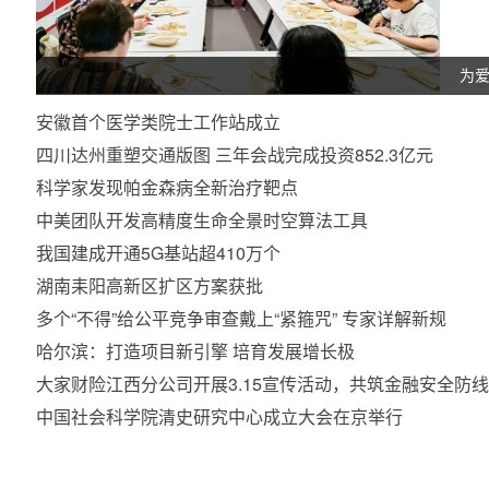
为爱
安徽首个医学类院士工作站成立
四川达州重塑交通版图 三年会战完成投资852.3亿元
科学家发现帕金森病全新治疗靶点
中美团队开发高精度生命全景时空算法工具
我国建成开通5G基站超410万个
湖南耒阳高新区扩区方案获批
多个“不得”给公平竞争审查戴上“紧箍咒” 专家详解新规
哈尔滨：打造项目新引擎 培育发展增长极
大家财险江西分公司开展3.15宣传活动，共筑金融安全防线
中国社会科学院清史研究中心成立大会在京举行