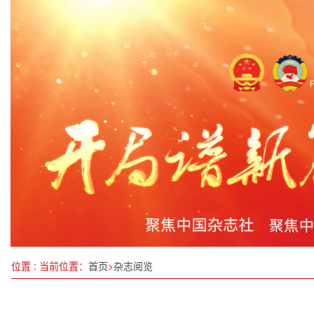
数字经济深度影响人力资源市场供需格局
海南省“3・5”学雷锋纪念日活动隆重举行 千名志
向世界展示中国优秀女性风采
沈晓明与国家中医药管理局副局长黄璐琦一行会谈
颈椎病患者必看！教你正确应对颈椎病的方法！
中秋假期广西消费市场平稳有序
孩子沉迷手机背后的真相，家长们你们知道吗？
宁德，全国百强！
位置 : 当前位置：
首页
>
杂志阅览