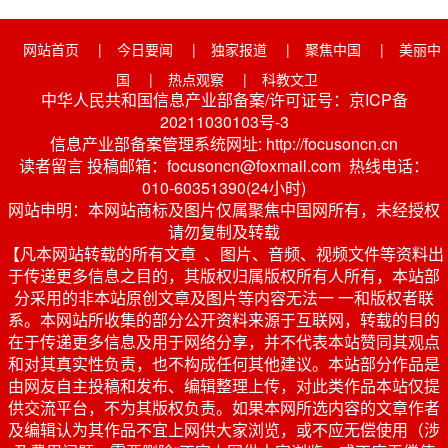
网站首页
|
今日要闻
|
独家报道
|
聚焦中国
|
美丽中
国
|
热点观察
|
科教文卫
中华人民共和国信息产业部备案/许可证号：京ICP备
20211030103号-3
信息产业部备案管理系统网址: http://focusoncn.cn
读者留言 投稿邮箱：focusoncn@foxmail.com 热线电话：
010-60351390(24小时)
网站申明：本网站商标及图片仅属聚焦中国网所有，未经授权
请勿复制及转载
【凡本网站转载的所有文章 、图片、音频、视频文件等资料出
于传递更多信息之目的，其版权归属版权所有人所有，本站部
分采用的非本站原创文章及图片等内容无法一 一和版权者联
系。本网站所收集的部分公开资料来源于互联网，转载的目的
在于传递更多信息及用于网络分享，并不代表本站赞同其观点
和对其真实性负责，也不构成任何其他建议。本站部分作品是
由网友自主投稿和发布、编辑整理上传，对此类作品本站仅提
供交流平台，不为其版权负责。如果本网所选内容的文章作者
及编辑认为其作品不宜上网供大家浏览，或不应无偿使用（涉