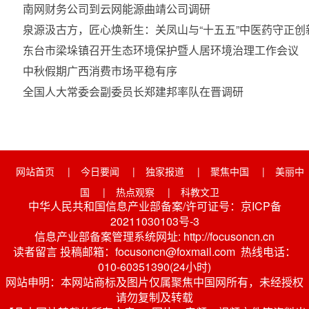
南网财务公司到云网能源曲靖公司调研
泉源汲古方，匠心焕新生：关凤山与“十五五”中医药守正创
东台市梁垛镇召开生态环境保护暨人居环境治理工作会议
中秋假期广西消费市场平稳有序
全国人大常委会副委员长郑建邦率队在晋调研
网站首页
|
今日要闻
|
独家报道
|
聚焦中国
|
美丽中
国
|
热点观察
|
科教文卫
中华人民共和国信息产业部备案/许可证号：京ICP备
20211030103号-3
信息产业部备案管理系统网址: http://focusoncn.cn
读者留言 投稿邮箱：focusoncn@foxmail.com 热线电话：
010-60351390(24小时)
网站申明：本网站商标及图片仅属聚焦中国网所有，未经授权
请勿复制及转载