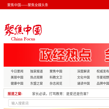
聚焦中国——聚焦全媒头条
今日要闻
独家报道
聚焦中国
深度解读
权威发
美丽中国
热点观察
科教文卫
文化中国
华夏视
健康中国
东盟之窗
杂志阅览
诵读中国
品牌中
报道之窗:
家长必读，打骂教育：是爱还是伤害？
磁灶镇市场监管所开展化妆品专项检查， 守护群众“