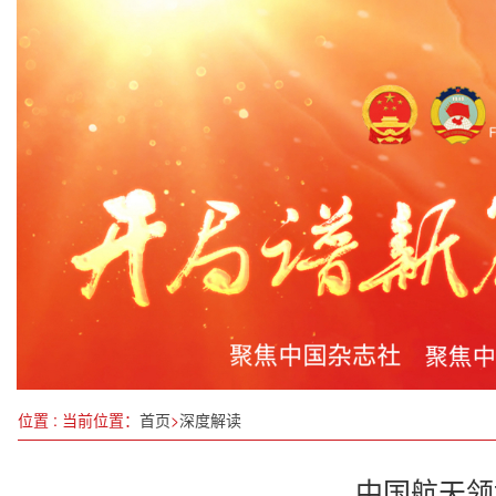
苏州相城经开区人大代表联席会议第二次会议召开
创新引领，匠心筑梦： 陈国财与“十五五”钛业发展
追求卓越“好的教育”中实现公平性与教育质量的动
习近平同美国总统拜登举行中美元首会晤
融古汇今护光明，凝心聚力启新程——中医眼科传承
“自在合伙人计划”品牌交流会成功举办
孩子沉迷手机背后的真相，家长们你们知道吗？
重庆市政协六届三次会议闭幕 市委书记袁家军出席
位置 : 当前位置：
首页
>
深度解读
中国航天领