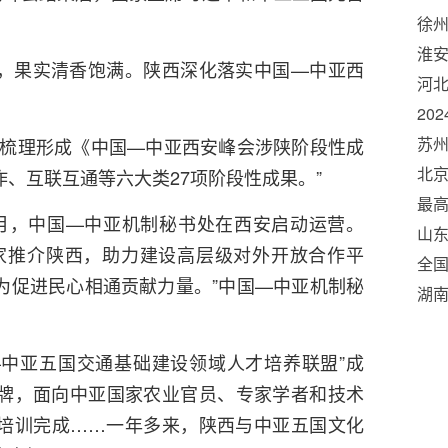
徐州
面
淮安
，果实清香饱满。陕西深化落实中国—中亚西
年第
河
工
20
苏州
西梳理形成《中国—中亚西安峰会涉陕阶段性成
北京
、互联互通等六大类27项阶段性成果。”
（
最
月，中国—中亚机制秘书处在西安启动运营。
山
家推介陕西，助力建设高层级对外开放合作平
长
全国
为促进民心相通贡献力量。”中国—中亚机制秘
湖
—中亚五国交通基础建设领域人才培养联盟”成
牌，面向中亚国家农业官员、专家学者和技术
培训完成……一年多来，陕西与中亚五国文化