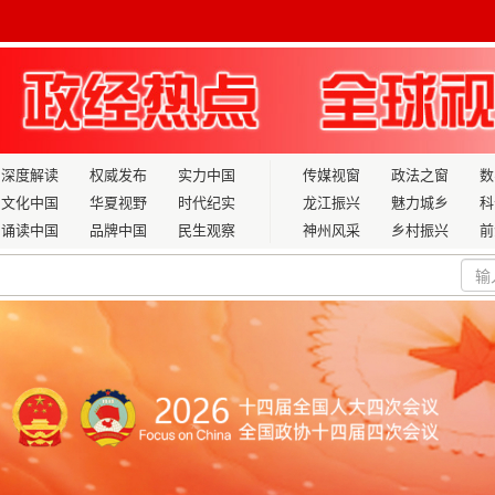
深度解读
权威发布
实力中国
传媒视窗
政法之窗
数
文化中国
华夏视野
时代纪实
龙江振兴
魅力城乡
科
诵读中国
品牌中国
民生观察
神州风采
乡村振兴
前
经济
”情缘与“十五五”的流通业答卷 ——从大连新富才商贸看快消
质量发展迈出新步伐
支