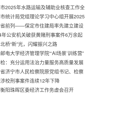
市2025年水路运输及辅助业核查工作全
启动
市统计局党组理论学习中心组开展2025
2次集体学习
北省前列——保定市住建局率先建立建设
程合同纠纷诉前调解机制
24年公安机关破获黄赌刑事案件6万余起
北桥“新”光，闪耀振兴之路
邮电大学经济管理学院“‘AI场景’训练营”
首期）顺利开班
高检：充分运用法治力量服务高质量发展
东省济宁市人民检察院原党组书记、检察
苏金森受贿案一审宣判
涉校刑事案件连续12年下降
南衡阳珠晖区委经济工作务虚会召开