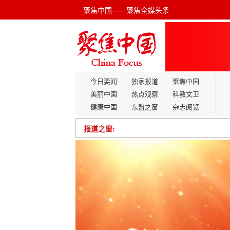
聚焦中国——聚焦全媒头条
今日要闻
独家报道
聚焦中国
美丽中国
热点观察
科教文卫
健康中国
东盟之窗
杂志阅览
报道之窗:
江苏出台二十条措施真金白银支持实体
商道酬信 情义立业：刘慧霞的“青岛啤酒
品流通领域的高质量发展之路
汕头召开2025产业发展大会，推动高
中共瑞昌市委统战部调研农工党瑞昌总