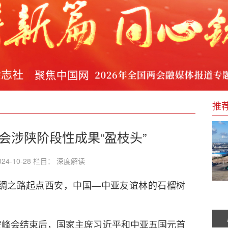
机将举办生态伙伴推介体验会
“双城记”
型
推
，共谱“十五五”大健康新篇
会涉陕阶段性成果“盈枝头”
24-10-28 栏目： 深度解读
绸之路起点西安，中国—中亚友谊林的石榴树
安峰会结束后，国家主席习近平和中亚五国元首