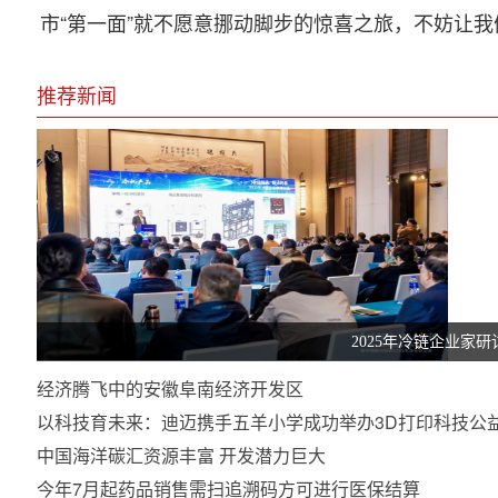
市“第一面”就不愿意挪动脚步的惊喜之旅，不妨让
推荐新闻
2025年冷链企业家
经济腾飞中的安徽阜南经济开发区
以科技育未来：迪迈携手五羊小学成功举办3D打印科技公
中国海洋碳汇资源丰富 开发潜力巨大
今年7月起药品销售需扫追溯码方可进行医保结算