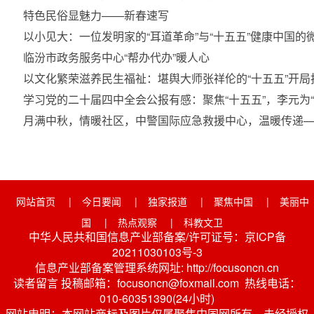
特色民俗显魅力——新春速写
以小见大：一位发明家的“耳道革命”与“十五五”健康中国的
临汾市政务服务中心“帮办代办”暖人心
以文化繁荣滋养民生福祉：堪舆大师张祥伦的“十五五”开
学习党的二十届四中全会公报有感：聚焦“十五五”，李元为“
月满中秋，情暖社区，中警国际应急救援中心，温暖传递
网站首页
|
今日要闻
|
独家报道
|
聚焦中国
|
美丽中
国
|
热点观察
|
科教文卫
中华人民共和国信息产业部备案/许可证号：京ICP备
20211030103号-3
信息产业部备案管理系统网址: http://focusoncn.cn
读者留言 投稿邮箱：focusoncn@foxmail.com 热线电话：
010-60351390(24小时)
网站申明：本网站商标及图片仅属聚焦中国网所有，未经授权