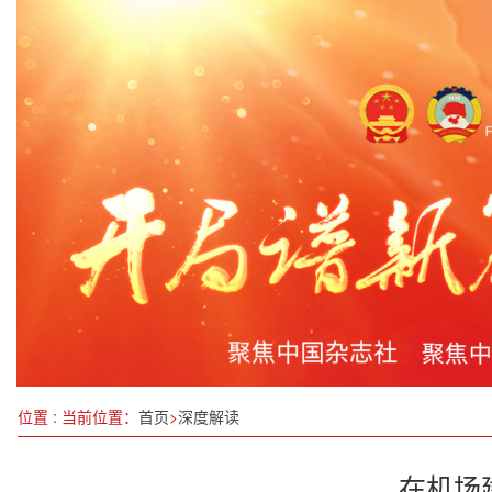
一根羽毛“买全球卖全球”
《呼叫81192：“海空卫士”王伟的飞行梦和家国情
川渝双向奔赴再提速 共同唱好新时代西部“双城记”
中共三饶镇委党校探索“三聚焦”教学模式，为“两委
黑龙江省12345热线接入DeepSeek
中国智能家居产品，在海外实力“圈粉”！
东营市政协召开提案办理工作会议
位置 : 当前位置：
首页
>
深度解读
在机场