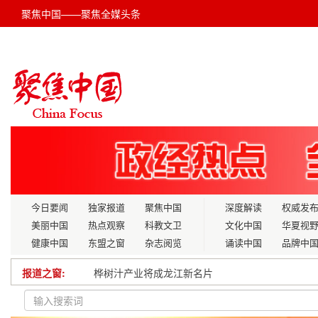
聚焦中国——聚焦全媒头条
今日要闻
独家报道
聚焦中国
深度解读
权威发
美丽中国
热点观察
科教文卫
文化中国
华夏视
健康中国
东盟之窗
杂志阅览
诵读中国
品牌中
桦树汁产业将成龙江新名片
报道之窗:
换位跑一次，跑出审计“加速度”
视屏育儿要不得