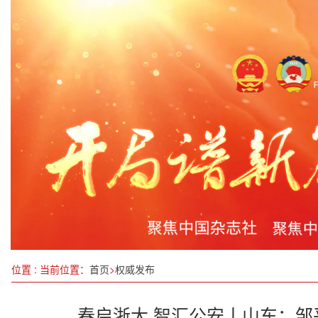
松石之山 可以攻绿——湖北省老世界语者徐平先
云网能源曲靖公司召开2025年职工大会第一次会议暨
5月中国国家铁路发送货物3.37亿吨
福建省侨商联合会常务副会长所属企业——岩霸同根
最高法发布第五批种业知识产权司法保护典型案例
2025全球南方金融家论坛发布北京共识
具身智能机器人应该被赋予权利吗？
聚焦人与自然和谐共生 2024年世界地球日主场活
位置 : 当前位置：
首页
>
权威发布
春启浙大 智汇公安丨山东：邹