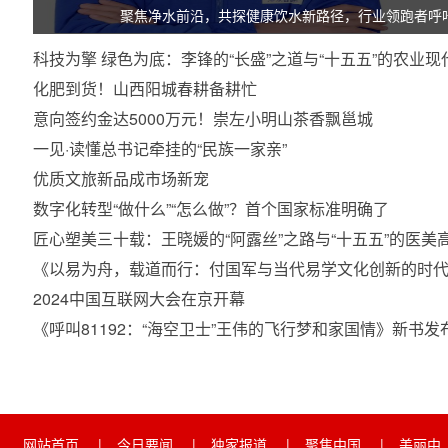
聚焦净水前沿，共探健康饮水新路径，行业领跑者呼
科技为擎 绿色为底：李锋的“长盛”之道与“十五五”的农
化肥到货！山西阳城春耕备耕忙
意向签约金达5000万元！崇左小明山茶香飘邕城
一见·读懂总书记牵挂的“民族一家亲”
优质文旅新品成市场新宠
数字化转型“做什么”“怎么做”？首个国家标准明确了
匠心塑美三十载：王晓媛的“阿露丝”之路与“十五五”的医
之路
《以易为舟，载道而行：付国军与当代易学文化创新的时代
2024中国互联网大会在京开幕
《呼叫81192：“海空卫士”王伟的飞行梦和家国情》新书发
网站首页
|
今日要闻
|
独家报道
|
聚焦中国
|
美丽中