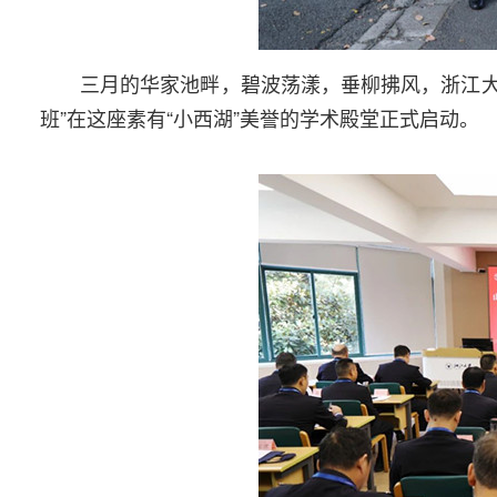
三月的华家池畔，碧波荡漾，垂柳拂风，浙江大
班”在这座素有“小西湖”美誉的学术殿堂正式启动。