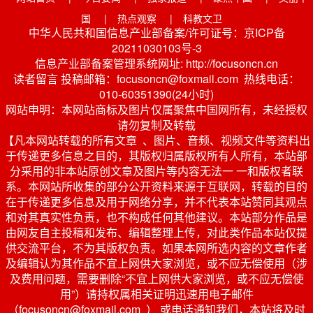
国
|
热点观察
|
科教文卫
中华人民共和国信息产业部备案/许可证号：京ICP备
20211030103号-3
信息产业部备案管理系统网址: http://focusoncn.cn
读者留言 投稿邮箱：focusoncn@foxmail.com 热线电话：
010-60351390(24小时)
网站申明：本网站商标及图片仅属聚焦中国网所有，未经授权
请勿复制及转载
【凡本网站转载的所有文章 、图片、音频、视频文件等资料出
于传递更多信息之目的，其版权归属版权所有人所有，本站部
分采用的非本站原创文章及图片等内容无法一 一和版权者联
系。本网站所收集的部分公开资料来源于互联网，转载的目的
在于传递更多信息及用于网络分享，并不代表本站赞同其观点
和对其真实性负责，也不构成任何其他建议。本站部分作品是
由网友自主投稿和发布、编辑整理上传，对此类作品本站仅提
供交流平台，不为其版权负责。如果本网所选内容的文章作者
及编辑认为其作品不宜上网供大家浏览，或不应无偿使用（涉
及费用问题，需要删除“不宜上网供大家浏览，或不应无偿使
用”）请持权属相关证明迅速用电子邮件
（focusoncn@foxmail.com ） 或电话通知我们，本站将及时