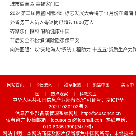
城市微革命 幸福家门口
2024第二届博鳌国际地理标志发展大会将于11月份在海南
外省务工人员入粤返岗已超过1600万人
齐聚乐仁恒颐 唱响健康中国
节后安全不松懈 消除隐患保平安
向海图强：以“天地海人”系统工程助力“十五五”新质生产力
网站首页
|
今日要闻
|
独家报道
|
聚焦中国
|
美丽中
国
|
热点观察
|
科教文卫
中华人民共和国信息产业部备案/许可证号：京ICP备
20211030103号-3
信息产业部备案管理系统网址: http://focusoncn.cn
读者留言 投稿邮箱：focusoncn@foxmail.com 热线电话：
010-60351390(24小时)
网站申明：本网站商标及图片仅属聚焦中国网所有，未经授权