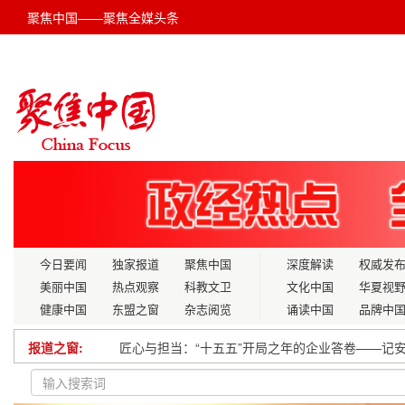
聚焦中国——聚焦全媒头条
今日要闻
独家报道
聚焦中国
深度解读
权威发
美丽中国
热点观察
科教文卫
文化中国
华夏视
健康中国
东盟之窗
杂志阅览
诵读中国
品牌中
匠心与担当：“十五五”开局之年的企业答卷——记
报道之窗:
不只有国补还有省补市补 新一轮以旧换新多地多重bu