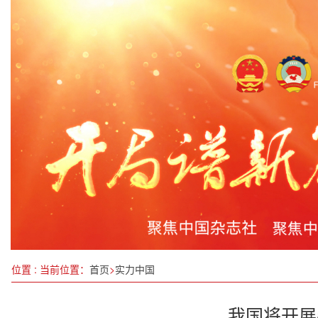
核磁共振下的腰肌劳损
2023年中国运动员共创造23项世界纪录
商务部等七部门联手推动打造零售新生态 值得期待
宜春市“869”行动计划实施进展显著，工业发展势
第八届世界无人机大会在深圳成功召开
打造更多数据应用场景，有关部门这样发力
丁名磊：与时代同频共振，以智库力量助力“十五五
消防培“训”入“心” 防患未“燃”于“行”
位置 : 当前位置：
首页
>
实力中国
我国将开展