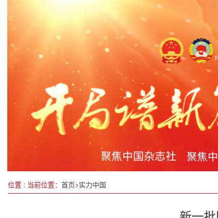
苏州北桥街道人大工委赴吴江学习考察人大工作
晋江磁灶：宣传赋能，助力五金专业市场提升竞争
节前消费市场热潮涌动 国庆假期经济蓄势待发
玫瑰清香护蓝天：韩建鹏的“能源报国”之路与“十
锦宏惠创新服务模式 打造线上线下全方位健康养护—
淮安市交通运输局党委书记、局长徐成东现场推进2
山东省政协副主席段青英来滨调研“城乡基本公共服
位置 : 当前位置：
首页
>
实力中国
新一批