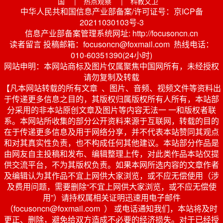
国
|
热点观察
|
科教文卫
中华人民共和国信息产业部备案/许可证号：京ICP备
20211030103号-3
信息产业部备案管理系统网址: http://focusoncn.cn
读者留言 投稿邮箱：focusoncn@foxmail.com 热线电话：
010-60351390(24小时)
网站申明：本网站商标及图片仅属聚焦中国网所有，未经授权
请勿复制及转载
【凡本网站转载的所有文章 、图片、音频、视频文件等资料出
于传递更多信息之目的，其版权归属版权所有人所有，本站部
分采用的非本站原创文章及图片等内容无法一 一和版权者联
系。本网站所收集的部分公开资料来源于互联网，转载的目的
在于传递更多信息及用于网络分享，并不代表本站赞同其观点
和对其真实性负责，也不构成任何其他建议。本站部分作品是
由网友自主投稿和发布、编辑整理上传，对此类作品本站仅提
供交流平台，不为其版权负责。如果本网所选内容的文章作者
及编辑认为其作品不宜上网供大家浏览，或不应无偿使用（涉
及费用问题，需要删除“不宜上网供大家浏览，或不应无偿使
用”）请持权属相关证明迅速用电子邮件
（focusoncn@foxmail.com ） 或电话通知我们，本站将及时
更正、删除，避免给双方造成不必要的经济损失。对于已经授