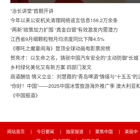
“冶长讲堂”首期开讲
今年以来公安机关清理网络谣言信息156.2万余条
“两新”政策加力扩围 “真金白银”有效激发内需潜力
江西省9月细颗粒物月均浓度同比下降4.5%
《哪吒之魔童闹海》登顶全球动画电影票房榜
贺亮才：以生命之名，铸就中国汽车安全的“主动防御”长城
乡村绿化美化又有新方案 四部门发文
商道酬信 情义立业：刘慧霞的“青岛啤酒”情缘与“十五五
“你好！中国”——2025中国冰雪旅游海外推广季 澳大利
《中国报道》
网站首页
|
今日要闻
|
独家报道
|
聚焦中国
|
美丽中