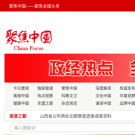
聚焦中国——聚焦全媒头条
今日要闻
独家报道
聚焦中国
深度解读
权威发
美丽中国
热点观察
科教文卫
文化中国
华夏视
健康中国
东盟之窗
杂志阅览
诵读中国
品牌中
山西省公布两处北朝摩崖造像调查资料
报道之窗:
舟山中天重工有限公司长白特种船舶修造项目 3号
强枢纽强通道强网络推动成渝交通一体化发展