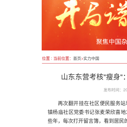
千鸟归来千鸟湖
江苏出台二十条措施真金白银
首届乡村振兴指数发布会在京
四川宣汉：工业崛起，奏响经
位置 : 当前位置：
首页
>
实力中国
山东东营考核"瘦身"
发布时间：20
再次翻开挂在社区便民服务站
镇杨庙社区党委书记张麦荣欣喜地
些年，每次打开留言簿，看到居民