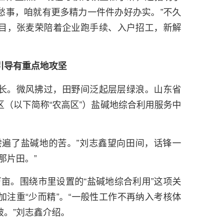
愁事，咱就有更多精力一件件办好办实。”不久
目，张麦荣陪着企业跑手续、入户招工，新解
引导有重点地攻坚
长。微风拂过，田野间泛起层层绿浪。山东省
（以下简称“农高区”）盐碱地综合利用服务中
。
尝遍了盐碱地的苦。”刘志鑫望向田间，话锋一
那片田。”
7万亩。围绕市里设置的“盐碱地综合利用”这项关
注重“少而精”。“一般性工作不再纳入考核体
。”刘志鑫介绍。