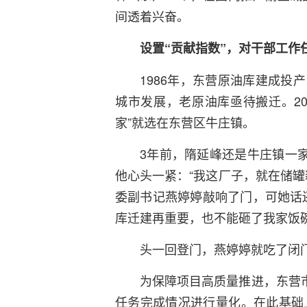
间透着兴奋。
设置“贡献指数”，对干部工作
1986年，东营原油库建成投
城市发展，老原油库亟待搬迁。20
家”就选在东营区牛庄镇。
3年前，隋延峰还是牛庄镇一家
他心头一紧：“我这厂子，就在储罐
委副书记燕婷婷敲响了门，可她话
库迁建再重要，也不能砸了我家饭碗
头一回登门，燕婷婷就吃了闭
为保障项目高质量推进，东营市
任务完成情况进行量化。在此基础