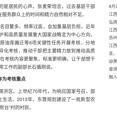
的是居民的心声。张麦荣坦言，过去基层干部
8月
在服务群众上的时间和精力自然相对不足。
金
江西
康
弘
但若名目繁多、频率过高，会加重基层负担。近年
江
护和高质量发展重大国家战略定为中心方向，
苏
原油库搬迁等6项关键性任务开展考核，分地
工
江西
异化考核，推动干部把主要精力放到推动高质
走
现在考核内容更聚焦，标准更明确，让干部想干
@黑
日常工作的副部长石循刚说。
奋进
鉴量
融
作为考核重点
于
滞洪区。上世纪70年代，为响应国家号召，部
上生活。2013年，东营规划建设了一批新型农
房台”村的村民。