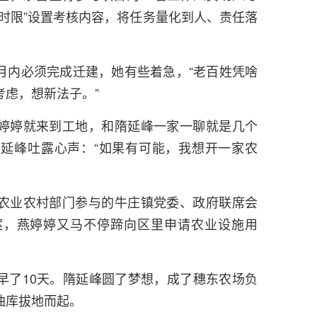
时限”设置考核内容，将任务量化到人、责任落
月内必须完成迁建，她有些着急，“老百姓凭啥
虑，想新法子。”
婷婷就来到工地，和隋延峰一家一聊就是几个
延峰吐露心声：“如果有可能，我想开一家农
农业农村部门参与的牛庄镇党委、政府联席会
案，燕婷婷又马不停蹄向区里申请农业设施用
早了10天。隋延峰圆了梦想，成了穗东农场负
油库拔地而起。