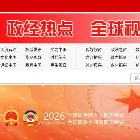
深度解读
权威发布
实力中国
传媒视窗
政法之窗
数
文化中国
华夏视野
时代纪实
龙江振兴
魅力城乡
科
诵读中国
品牌中国
民生观察
神州风采
乡村振兴
前
塘里的火一样温暖”
业技能竞赛筹备会圆满召开
十颗北斗导航卫星
超低轨技术试验卫星等4颗卫星
深挖“诉讼骗子”司法掮客