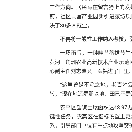
工作方向。居民写在留言簿上的发
前，社区共富产业园新引进家纺项
决了30多人就业。
不再将一般性工作纳入考核，
一场雨后，一畦畦苜蓿拔节生
黄河三角洲农业高新技术产业示范区
心副主任刘志鑫又一头钻进了田里
“这里曾是不毛之地，老百姓
转，“现在地还是那块地，田已不是
农高区盐碱土壤面积达43.9
键性任务，农高区在指标设置上更加
系，引导部门单位有重点地攻坚突破