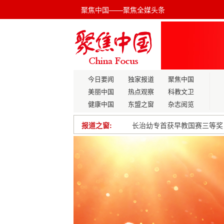
聚焦中国——聚焦全媒头条
今日要闻
独家报道
聚焦中国
美丽中国
热点观察
科教文卫
健康中国
东盟之窗
杂志阅览
长治幼专首获早教国赛三等奖
报道之窗:
人民领袖｜“总书记的话像火
2024年首届智能工业建筑职
中国成功发射第五十九颗、六
我国成功发射武汉一号卫星、
最高检：严格落实“三个规定”