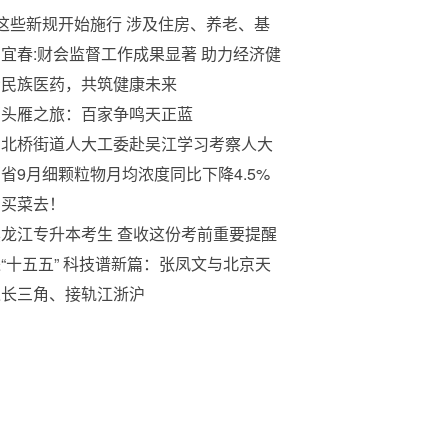
这些新规开始施行 涉及住房、养老、基
等
宜春:财会监督工作成果显著 助力经济健
发展
扬民族医药，共筑健康未来
西头雁之旅：百家争鸣天正蓝
州北桥街道人大工委赴吴江学习考察人大
作
省9月细颗粒物月均浓度同比下降4.5%
，买菜去！
龙江专升本考生 查收这份考前重要提醒
“十五五” 科技谱新篇：张凤文与北京天
子的文物艺术品一站式服务蓝图 ——写
入长三角、接轨江浙沪
第十个全国科技工作者日