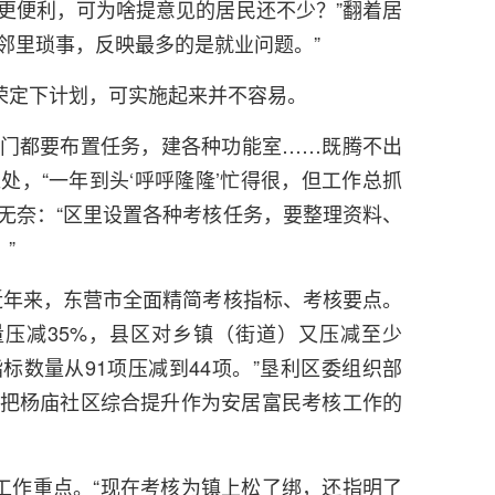
更便利，可为啥提意见的居民还不少？”翻着居
邻里琐事，反映最多的是就业问题。”
荣定下计划，可实施起来并不容易。
部门都要布置任务，建各种功能室……既腾不出
处，“一年到头‘呼呼隆隆’忙得很，但工作总抓
无奈：“区里设置各种考核任务，要整理资料、
”
近年来，东营市全面精简考核指标、考核要点。
压减35%，县区对乡镇（街道）又压减至少
指标数量从91项压减到44项。”垦利区委组织部
们把杨庙社区综合提升作为安居富民考核工作的
工作重点。“现在考核为镇上松了绑，还指明了