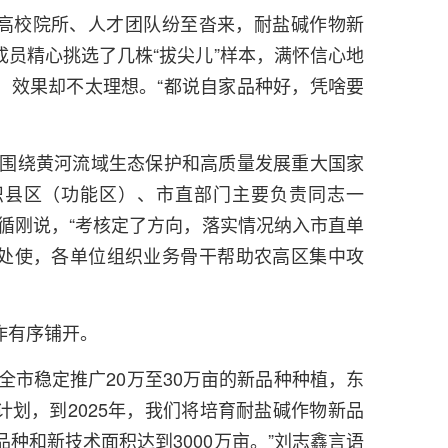
高校院所、人才团队纷至沓来，耐盐碱作物新
员精心挑选了几株“拔尖儿”样本，满怀信心地
，效果却不太理想。“都说自家品种好，凭啥要
们围绕黄河流域生态保护和高质量发展重大国家
织县区（功能区）、市直部门主要负责同志一
循刚说，“考核定了方向，落实情况纳入市直单
处使，各单位组织业务骨干帮助农高区集中攻
作有序铺开。
全市稳定推广20万至30万亩的新品种种植，东
划，到2025年，我们将培育耐盐碱作物新品
品种和新技术面积达到3000万亩。”刘志鑫言语