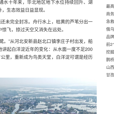
通水十年来，华北地区地下水位持续回升、湖
最高
升，生态效益日益显现。
司
商务
面还未完全封冻。舟行水上，枯黄的芦苇分出一
得
急救
中惊飞，掠过天空又消失在远处。
俄
品牌
鹭。”从河北安新县赵北口镇李庄子村出发，船
交
前
讲起白洋淀近年的变化：从水面一度不足200
挖掘
方公里，重新成为鸟类天堂，白洋淀可谓是经历
鹊桥
山
领
甘
议