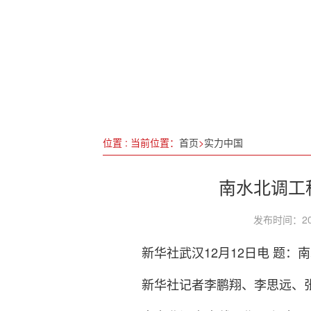
智造世界 创造美好——202
筑巢引凤 呼市在京开启精准
新质定位，浪潮云：年内分布
宜春市“869”行动计划实施
位置 : 当前位置：
首页
>
实力中国
南水北调工
发布时间：20
新华社武汉12月12日电 题
新华社记者李鹏翔、李思远、