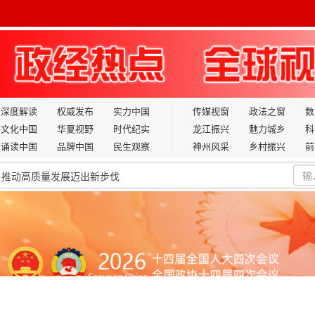
深度解读
权威发布
实力中国
传媒视窗
政法之窗
数
文化中国
华夏视野
时代纪实
龙江振兴
魅力城乡
科
诵读中国
品牌中国
民生观察
神州风采
乡村振兴
前
，推动高质量发展迈出新步伐
调查资料
业农村现代化而不懈奋斗
篇章
能培养的融合
出哪些新信号？