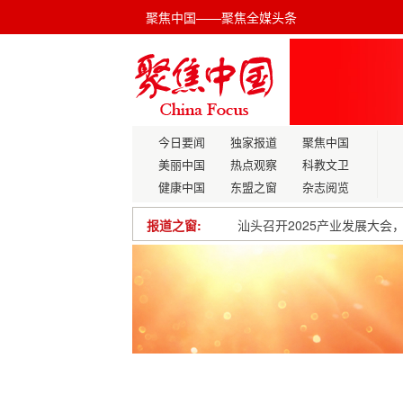
聚焦中国——聚焦全媒头条
今日要闻
独家报道
聚焦中国
美丽中国
热点观察
科教文卫
健康中国
东盟之窗
杂志阅览
报道之窗:
汕头召开2025产业发展大会
山西省公布两处北朝摩崖造像
全面推进乡村振兴 为实现农
“绒”耀未来：解锁羽绒进口新
中职美术教育中核心素养与技
多地召开“新春第一会”，释放