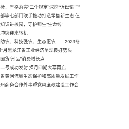
检：严格落实“三个规定”深挖“诉讼骗子”
法掮客
部等七部门联手推动打造零售新生态 值
期待
知识进校园，守护师生“生命线”
乌冲突迎来转机
助农、科技强农、生态惠农——2023冬
会亮点扫描
2个月黑龙江省工业经济呈现良好势头
国货“潮品”消费增长点
二号成功发射 探月四期大幕再启
西省黄河流域生态保护和高质量发展工作
导小组召开会议
孜州商务合作外事暨党风廉政建设工作会
在康召开