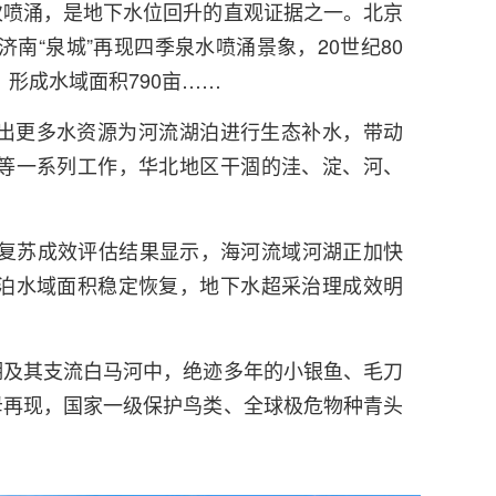
次喷涌，是地下水位回升的直观证据之一。北京
济南“泉城”再现四季泉水喷涌景象，20世纪80
形成水域面积790亩……
出更多水资源为河流湖泊进行生态补水，带动
等一系列工作，华北地区干涸的洼、淀、河、
境复苏成效评估结果显示，海河流域河湖正加快
泊水域面积稳定恢复，地下水超采治理成效明
湖及其支流白马河中，绝迹多年的小银鱼、毛刀
母再现，国家一级保护鸟类、全球极危物种青头