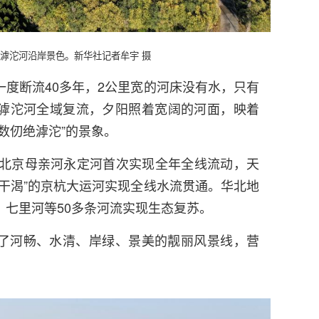
滹沱河沿岸景色。新华社记者牟宇 摄
度断流40多年，2公里宽的河床没有水，只有
滹沱河全域复流，夕阳照着宽阔的河面，映着
数仞绝滹沱”的景象。
的北京母亲河永定河首次实现全年全线流动，天
干渴”的京杭大运河实现全线水流贯通。华北地
、七里河等50多条河流实现生态复苏。
了河畅、水清、岸绿、景美的靓丽风景线，营