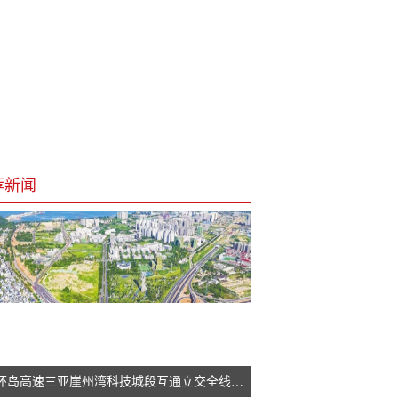
荐新闻
G98环岛高速三亚崖州湾科技城段互通立交全线通车