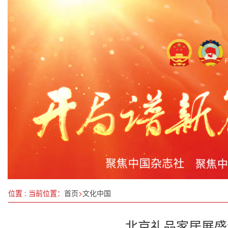
舟山中天重工有限公司长白特种船舶修造项目 3号
石破茂终见特朗普，日本为“安全”掏了多少成本？
走，买菜去！
宜春市“869”行动计划实施进展显著，工业发展势
广西科学家在红树林下养出高品质青蟹
伊川县：织密防汛“安全网” 打好防汛“主动仗”
深学细悟全会精神，勇担时代发展使命：林建国教
位置 : 当前位置：
首页
>
文化中国
北京礼品家居展盛