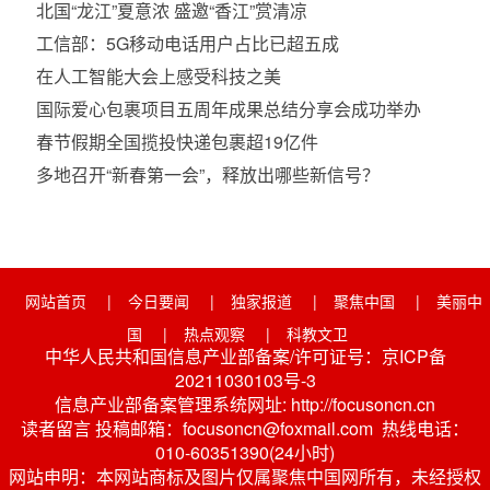
北国“龙江”夏意浓 盛邀“香江”赏清凉
工信部：5G移动电话用户占比已超五成
在人工智能大会上感受科技之美
国际爱心包裹项目五周年成果总结分享会成功举办
春节假期全国揽投快递包裹超19亿件
多地召开“新春第一会”，释放出哪些新信号？
网站首页
|
今日要闻
|
独家报道
|
聚焦中国
|
美丽中
国
|
热点观察
|
科教文卫
中华人民共和国信息产业部备案/许可证号：京ICP备
20211030103号-3
信息产业部备案管理系统网址: http://focusoncn.cn
读者留言 投稿邮箱：focusoncn@foxmail.com 热线电话：
010-60351390(24小时)
网站申明：本网站商标及图片仅属聚焦中国网所有，未经授权