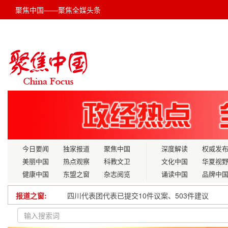
聚焦中国——聚焦全媒头条
今日要闻
独家报道
聚焦中国
深度解读
权威发
美丽中国
热点观察
科教文卫
文化中国
华夏视
健康中国
东盟之窗
杂志阅览
诵读中国
品牌中
四川代表团代表已提交10件议案、503件建议
报道之窗:
《广东省制造业数字化转型典型案例集》正式发布，
寒冬送温暖 真情暖人心