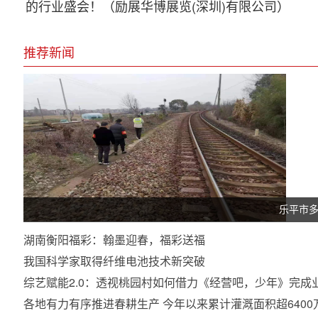
的行业盛会！（励展华博展览(深圳)有限公司）
推荐新闻
乐平市
湖南衡阳福彩：翰墨迎春，福彩送福
我国科学家取得纤维电池技术新突破
综艺赋能2.0：透视桃园村如何借力《经营吧，少年》完成
各地有力有序推进春耕生产 今年以来累计灌溉面积超6400