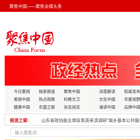
聚焦中国——聚焦全媒头条
今日要闻
独家报道
聚焦中国
深度解读
权威发
美丽中国
热点观察
科教文卫
文化中国
华夏视
健康中国
东盟之窗
杂志阅览
诵读中国
品牌中
报道之窗:
国防特色高校以“教育、科技、人才” 一体化建设
德馨技精，孙亚泉：中医传承路上的生命守护者 —