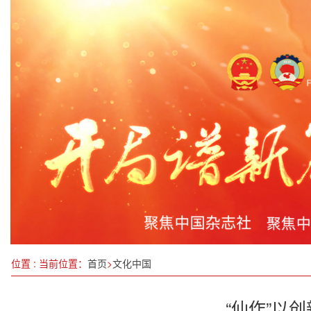
换新简单，骑行平安——广西电动自行车 以旧换新
推动传统工艺高质量传承发展
挖掘国货“潮品”消费增长点
“诗画里的中国”第三届京粤港澳青少年 儿童诗歌
构建以文明交流互鉴为导向的高校外语教学体系
超级小麦筑牢粮食安全“压舱石”：立足云南深耕沃
山西：837.1亿元资金保民生促发展
山东省政协副主席段青英来滨调研“城乡基本公共服
位置 : 当前位置：
首页
>
文化中国
“仙作”以