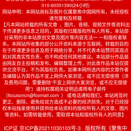
010-60351390(24小时)
网站申明：本网站商标及图片仅属聚焦中国网所有，未经授权
请勿复制及转载
【凡本网站转载的所有文章 、图片、音频、视频文件等资料出
于传递更多信息之目的，其版权归属版权所有人所有，本站部
分采用的非本站原创文章及图片等内容无法一 一和版权者联
系。本网站所收集的部分公开资料来源于互联网，转载的目的
在于传递更多信息及用于网络分享，并不代表本站赞同其观点
和对其真实性负责，也不构成任何其他建议。本站部分作品是
由网友自主投稿和发布、编辑整理上传，对此类作品本站仅提
供交流平台，不为其版权负责。如果本网所选内容的文章作者
及编辑认为其作品不宜上网供大家浏览，或不应无偿使用（涉
及费用问题，需要删除“不宜上网供大家浏览，或不应无偿使
用”）请持权属相关证明迅速用电子邮件
（focusoncn@foxmail.com ） 或电话通知我们，本站将及时
更正、删除，避免给双方造成不必要的经济损失。对于已经授
权本站独家使用并提供给本站资料的版权所有人的文章、图片
等资料，如需转载使用，需取得本站和版权所有人的同意】
ICP证 京ICP备20211030103号-3 版权所有《聚焦中