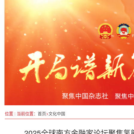
绵阳市大力推动“绵阳老字号”发展 擦亮城市文化“金
荒漠生金：一位八旬食疗传承者的“疆土宏图”与“
我国科学家揭开天体高能电子产生之谜
关于将气液相变蓄能喷射技术纳入国家“十五五”规
党的二十届四中全会公报有感：聚焦“十五五”，蔡海
非遗大师刘飞：武医交融铸就健康中国新篇章——
向家坝升船机实现全天 24 小时运行
北农师生用心用情上好乡村振兴“大思政课”
位置 : 当前位置：
首页
>
文化中国
2025全球南方金融家论坛聚焦氢