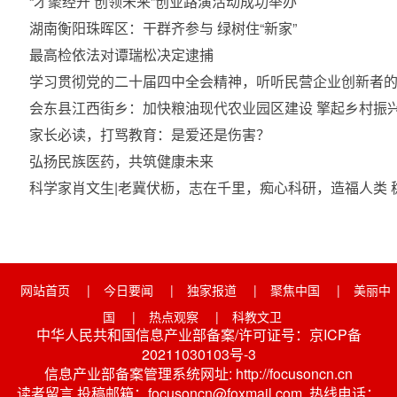
“才聚经开 创领未来”创业路演活动成功举办
湖南衡阳珠晖区：干群齐参与 绿树住“新家”
最高检依法对谭瑞松决定逮捕
学习贯彻党的二十届四中全会精神，听听民营企业创新者
会东县江西街乡：加快粮油现代农业园区建设 擎起乡村振
家长必读，打骂教育：是爱还是伤害？
弘扬民族医药，共筑健康未来
科学家肖文生|老冀伏枥，志在千里，痴心科研，造福人类
网站首页
|
今日要闻
|
独家报道
|
聚焦中国
|
美丽中
国
|
热点观察
|
科教文卫
中华人民共和国信息产业部备案/许可证号：京ICP备
20211030103号-3
信息产业部备案管理系统网址: http://focusoncn.cn
读者留言 投稿邮箱：focusoncn@foxmail.com 热线电话：