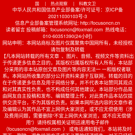
国
|
热点观察
|
科教文卫
中华人民共和国信息产业部备案/许可证号：京ICP备
20211030103号-3
信息产业部备案管理系统网址: http://focusoncn.cn
读者留言 投稿邮箱：focusoncn@foxmail.com 热线电话：
010-60351390(24小时)
网站申明：本网站商标及图片仅属聚焦中国网所有，未经授权
请勿复制及转载
【凡本网站转载的所有文章 、图片、音频、视频文件等资料出
于传递更多信息之目的，其版权归属版权所有人所有，本站部
分采用的非本站原创文章及图片等内容无法一 一和版权者联
系。本网站所收集的部分公开资料来源于互联网，转载的目的
在于传递更多信息及用于网络分享，并不代表本站赞同其观点
和对其真实性负责，也不构成任何其他建议。本站部分作品是
由网友自主投稿和发布、编辑整理上传，对此类作品本站仅提
供交流平台，不为其版权负责。如果本网所选内容的文章作者
及编辑认为其作品不宜上网供大家浏览，或不应无偿使用（涉
及费用问题，需要删除“不宜上网供大家浏览，或不应无偿使
用”）请持权属相关证明迅速用电子邮件
（focusoncn@foxmail.com ） 或电话通知我们，本站将及时