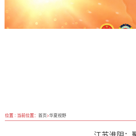
中宣部“十四五”重点出版项目 合作授权及签约仪式
强化要素支撑 助推国企发展
箭在弦上！全球最大碳市场将迎首次扩围
全国人大代表徐淙祥：打造生态产品区域公用品牌
“老破小” 如何变身 “好房子”？
喜报！重庆市江津区先锋镇又一名现役军人立三等
靳光祥：深耕活性蛋白科研数十载 成果卓著却遇企
全国铁路“双11”网购高峰期共发运快件7.3万吨
位置 : 当前位置：
首页
>
华夏视野
江苏淮阴：聚