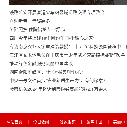
铁路公安开展客运火车站区域道路交通专项整治
喜迎新春，情暖寒冬
免陪照护 住院陪护专业舒心
四川今年将上线18个网约车司机“暖心之家”
专访南京农业大学章建浩教授：“十五五”科技强国征程中
江津区武术运动员在重庆市青少年武术套路锦标赛斩获6金
推动绿色金融服务美丽中国建设
湖南衡阳雁峰区：“七心”服务润“兵心”
中央一号文件首提“农业新质生产力”，有何深意？
检察机关2024年起诉制售伪劣商品犯罪2.1万余人
网站首页
|
今日要闻
|
独家报道
|
聚焦中国
|
美丽中