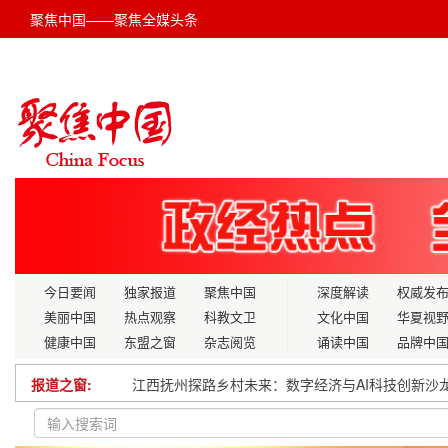
聚焦中国——聚焦全媒头条
今日要闻
独家报道
聚焦中国
深度解读
权威发
美丽中国
热点观察
科教文卫
文化中国
华夏视
健康中国
东盟之窗
杂志阅览
诵读中国
品牌中
报道之窗:
江西抚州探路乡村未来：数字经济与AI科技创新沙
温暖人心，共迎新春