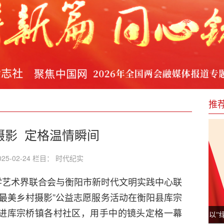
果卓著却遇企业强拆困境
彼岸
反诈骗工作推进会
经济健康发展
推
摄影 定格温情瞬间
25-02-24 栏目： 时代纪实
文学艺术界联合会与衡阳市新时代文明实践中心联
最美乡村摄影”公益志愿服务活动在衡阳县库宗
进库宗桥镇各村社区，用手中的镜头定格一幕