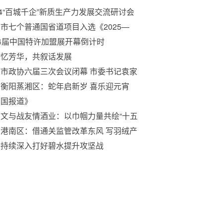
24“百城千企”新质生产力发展交流研讨会
京举办
市七个普通国省道项目入选《2025—
27年 全省普通国省道重点建设项目库》，
4届中国特许加盟展开幕倒计时
居全省第二
首忆芳华，共叙话发展
市政协六届三次会议闭幕 市委书记袁家
出席
衡阳蒸湘区：蛇年启新岁 喜乐迎元宵
中国报道》
文与战友情酒业：以巾帼力量共绘“十五
高质量发展新篇章
港南区：借通关监管改革东风 写羽绒产
发展篇章
西持续深入打好碧水提升攻坚战