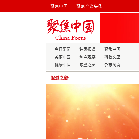
聚焦中国——聚焦全媒头条
今日要闻
独家报道
聚焦中国
美丽中国
热点观察
科教文卫
健康中国
东盟之窗
杂志阅览
报道之窗:
驼铃声响处 春潮暖征途 ——从朝阳站出
河南省南阳市人大常委会党组副书记、
以文化繁荣滋养民生福祉：堪舆大师张祥
事的多维实践
惠消费 暖生活 ——2024广西惠买暖冬