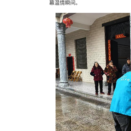
幕温情瞬间。