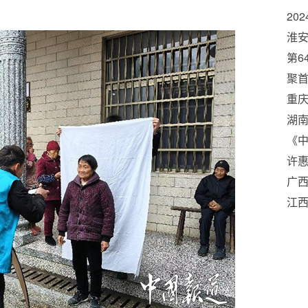
20
在
淮安
20
第6
位
聚
重庆
军
湖南
《
许惠
五”
广西
业
江