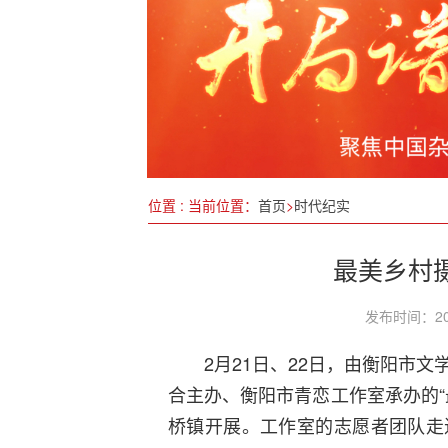
注意用眼卫生 谨防套路骗局
靳光祥：深耕活性蛋白科研数十载 成
以“人民经济”之楫，划向“十五五”辉煌
江津区市场监督管理局、民协召开全民
江西宜春:财会监督工作成果显著 助力
位置 : 当前位置：
首页
>
时代纪实
我国科学家揭开天体高能电子产生之谜
最美乡村
发布时间：20
2月21日、22日，由衡阳市
合主办、衡阳市青恋工作室承办的“
桥镇开展。工作室的志愿者团队走