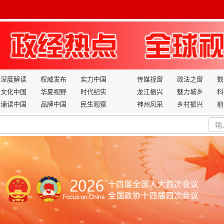
深度解读
权威发布
实力中国
传媒视窗
政法之窗
数
文化中国
华夏视野
时代纪实
龙江振兴
魅力城乡
科
诵读中国
品牌中国
民生观察
神州风采
乡村振兴
前
发，2025年春季新老兵踏上荣耀征程
副主任高贤信接受纪律审查和监察调查
伦的“十五五”开局担当——兼论文化产业高质量发展与民生实
消费季正式启动， 共赴冬日消费盛“惠”