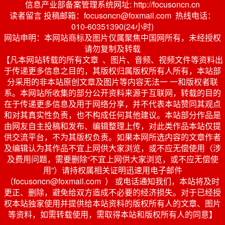
信息产业部备案管理系统网址: http://focusoncn.cn
读者留言 投稿邮箱：focusoncn@foxmail.com 热线电话：
010-60351390(24小时)
网站申明：本网站商标及图片仅属聚焦中国网所有，未经授权
请勿复制及转载
【凡本网站转载的所有文章 、图片、音频、视频文件等资料出
于传递更多信息之目的，其版权归属版权所有人所有，本站部
分采用的非本站原创文章及图片等内容无法一 一和版权者联
系。本网站所收集的部分公开资料来源于互联网，转载的目的
在于传递更多信息及用于网络分享，并不代表本站赞同其观点
和对其真实性负责，也不构成任何其他建议。本站部分作品是
由网友自主投稿和发布、编辑整理上传，对此类作品本站仅提
供交流平台，不为其版权负责。如果本网所选内容的文章作者
及编辑认为其作品不宜上网供大家浏览，或不应无偿使用（涉
及费用问题，需要删除“不宜上网供大家浏览，或不应无偿使
用”）请持权属相关证明迅速用电子邮件
（focusoncn@foxmail.com ） 或电话通知我们，本站将及时
更正、删除，避免给双方造成不必要的经济损失。对于已经授
权本站独家使用并提供给本站资料的版权所有人的文章、图片
等资料，如需转载使用，需取得本站和版权所有人的同意】