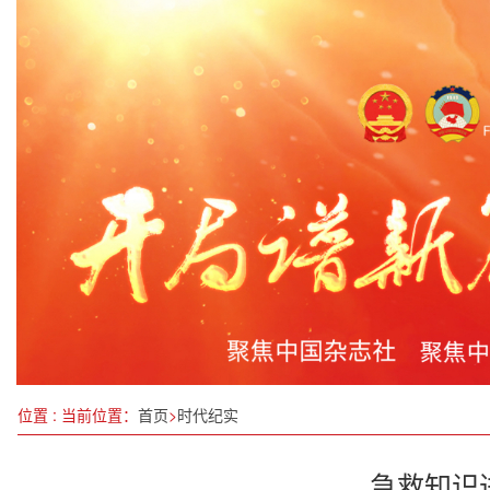
广东：“百万英才汇南粤”招聘会盛大举行
聚焦学子群体再升级，加多宝·学子情公益基金在京
全国滑雪登山冠军赛在亚布力举行
广东举办2025年“世界野生动植物日”宣传活动
大哲共享电单车发布会圆满召开: 大哲共享 哲思
《中国报道》
何以“戏韵北桥”？
浙江代表团传达学习习近平总书记在参加江苏代表
位置 : 当前位置：
首页
>
时代纪实
急救知识