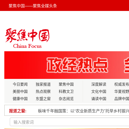
聚焦中国——聚焦全媒头条
今日要闻
独家报道
聚焦中国
深度解读
权威发
美丽中国
热点观察
科教文卫
文化中国
华夏视
健康中国
东盟之窗
杂志阅览
诵读中国
品牌中
报道之窗:
枞味千年融国策：以“农业新质生产力”托举乡村振兴
中宣部“十四五”重点出版项目 合作授权及签约仪式