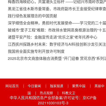
梅香四海映初心，共富潮头立标杆 ——记绍兴市南岭农副
黑龙江省佳木斯市委常委、市政府副市长王金接受纪律审
践行绿色发展理念的中国贡献
深学细悟全会精神，勇担时代发展使命——学习党的二十
破城市“里子工程”难题：市政排水管网恶臭根源治理的“十
诸暨平安产险：金融宣传走进“欢乐之家”老年托养中心
江西抚州探路乡村未来：数字经济与AI科技创新沙龙引关注
我国将全面实施专利开放许可制度
2025北京市文商旅体融合消费暨 “开门迎春 赏花京西”
网站首页
|
今日要闻
|
独家报道
|
聚焦中国
|
美丽中
国
|
热点观察
|
科教文卫
中华人民共和国信息产业部备案/许可证号：京ICP备
20211030103号-3