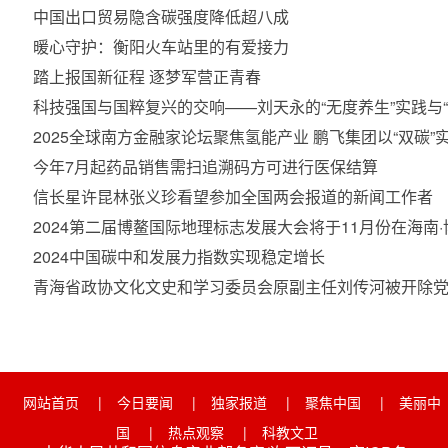
中国出口贸易隐含碳强度降低超八成
暖心守护：衡阳火车站里的有爱接力
踏上报国新征程 逐梦军营正青春
科技强国与国粹复兴的交响——刘天永的“无度养生”实践与
2025全球南方金融家论坛聚焦氢能产业 鹏飞集团以“双碳
今年7月起药品销售需扫追溯码方可进行医保结算
信长星许昆林张义珍看望参加全国两会报道的新闻工作者
2024第二届博鳌国际地理标志发展大会将于11月份在海南
2024中国碳中和发展力指数实现稳定增长
青海省政协文化文史和学习委员会原副主任刘传河被开除
网站首页
|
今日要闻
|
独家报道
|
聚焦中国
|
美丽中
国
|
热点观察
|
科教文卫