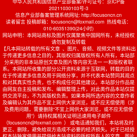
中华人民共和国信息产业部备案/许可证号：京ICP备
20211030103号-3
信息产业部备案管理系统网址: http://focusoncn.cn
读者留言 投稿邮箱：focusoncn@foxmail.com 热线电话：
010-60351390(24小时)
网站申明：本网站商标及图片仅属聚焦中国网所有，未经授权
请勿复制及转载
【凡本网站转载的所有文章 、图片、音频、视频文件等资料出
于传递更多信息之目的，其版权归属版权所有人所有，本站部
分采用的非本站原创文章及图片等内容无法一 一和版权者联
系。本网站所收集的部分公开资料来源于互联网，转载的目的
在于传递更多信息及用于网络分享，并不代表本站赞同其观点
和对其真实性负责，也不构成任何其他建议。本站部分作品是
由网友自主投稿和发布、编辑整理上传，对此类作品本站仅提
供交流平台，不为其版权负责。如果本网所选内容的文章作者
及编辑认为其作品不宜上网供大家浏览，或不应无偿使用（涉
及费用问题，需要删除“不宜上网供大家浏览，或不应无偿使
用”）请持权属相关证明迅速用电子邮件
（focusoncn@foxmail.com ） 或电话通知我们，本站将及时
更正、删除，避免给双方造成不必要的经济损失。对于已经授
权本站独家使用并提供给本站资料的版权所有人的文章、图片