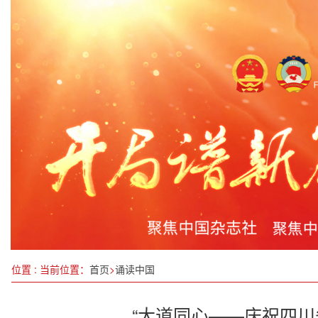
江津区市场监督管理局、民协召开全民反诈骗工作
许惠文与战友情酒业：以巾帼力量共绘“十五五”高
上海奉贤区政协召开2025年度工作会议
电视理论节目《文耀中华》创作座谈会举行
抱好“金娃娃” 发展大产业
评论员看两会 “加快”，要速度更要力度
南网财务公司到云网能源曲靖公司调研
跨层排水：李继昌的“位能”创新与“十五五”的科技
位置 : 当前位置：
首页
>
诵读中国
“大道同心——庆祝四川