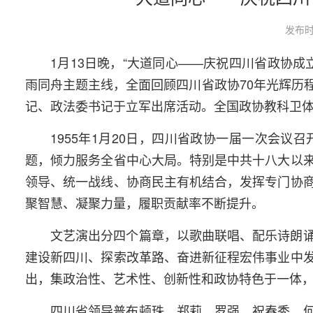
发布时
1月13日晚，“大道同心——庆祝四川省政协
雨同舟主题主线，全面回顾四川省政协70年光辉历
记、政法委书记于立军出席活动。全国政协教科卫
1955年1月20日，四川省政协一届一次会
题，倾力服务全省中心大局。特别是中共十八大以
领导、统一战线、协商民主有机结合，发挥专门协
聚智慧、凝聚力量，履职贡献率不断提升。
文艺演出分四个篇章，以歌曲联唱、配乐诗朗
建设新四川、探索改革路、奋进新征程宏伟事业中
出，集政治性、艺术性、创新性和政协特色于一体
四川省领导普布顿珠、郑莉、罗强、祝春秀、