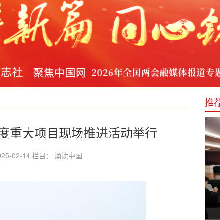
新闻发布会
力
举行
环境 亮出金字招牌
推
）
季度重大项目现场推进活动举行
25-02-14 栏目： 诵读中国