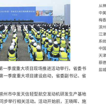
从神
学
中
梅香
兴
滨
江
骗
系统
民族
中国
天
蔡
5年第一季度重大项目现场推进活动举行。省委书
盐城
第一季度重大项目建设启动，省委副书记、省
故事
崇州市中发天信轻型航空发动机研发生产基地
）同步举行相关活动。活动开始前，王晓晖、施