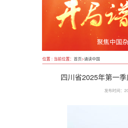
江苏盐城召开“3·15”国际消费者权益日
在“学中干、干中学”上提升执政为民能
2024年世界互联网大会乌镇峰会11月
绍兴平安产险：组织员工健康知识讲座
广西南宁五象新区:“三证齐发”擦亮营商
位置 : 当前位置：
首页
>
诵读中国
加快建设农业强国（全面推进乡村振兴
四川省2025年第一
发布时间：20