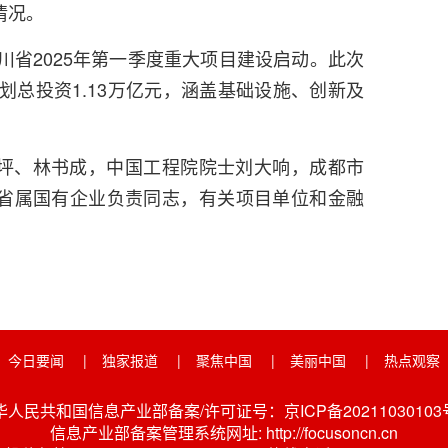
情况。
四川省2025年第一季度重大项目建设启动。此次
计划总投资1.13万亿元，涵盖基础设施、创新及
。
坪、林书成，中国工程院院士刘大响，成都市
省属国有企业负责同志，有关项目单位和金融
今日要闻
|
独家报道
|
聚焦中国
|
美丽中国
|
热点观察
华人民共和国信息产业部备案/许可证号：京ICP备20211030103号
信息产业部备案管理系统网址: http://focusoncn.cn