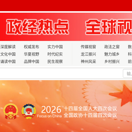
深度解读
权威发布
实力中国
传媒视窗
政法之窗
数
文化中国
华夏视野
时代纪实
龙江振兴
魅力城乡
科
诵读中国
品牌中国
民生观察
神州风采
乡村振兴
前
十五五”的科技小院答卷 ——从浙江上虞青梅科技文化小院看农业
力·共享智造·跨境电商发展峰会隆重召开