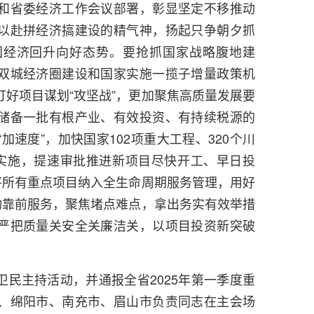
和省委经济工作会议部署，彰显坚定不移推动
以赴拼经济搞建设的精气神，扬起只争朝夕抓
固经济回升向好态势。要抢抓国家战略腹地建
双城经济圈建设和国家实施一揽子增量政策机
好项目谋划“攻坚战”，更加聚焦高质量发展要
储备一批有根产业、有效投资、有持续税源的
加速度”，加快国家102项重大工程、320个川
等实施，提速审批推进新项目尽快开工、早日投
将所有重点项目纳入全生命周期服务管理，用好
动靠前服务，聚焦堵点难点，拿出务实有效举措
严把质量关安全关廉洁关，以项目投资新突破
民主持活动，并通报全省2025年第一季度重
、绵阳市、南充市、眉山市负责同志在主会场