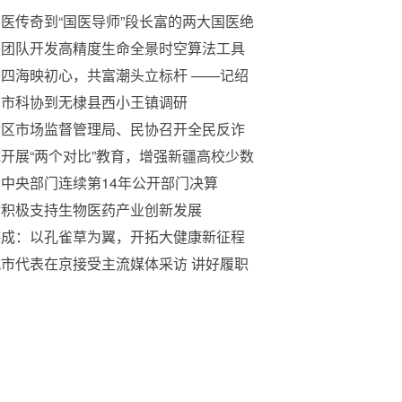
医传奇到“国医导师”段长富的两大国医绝
绝技必将造福中国人，惠及全人类
美团队开发高精度生命全景时空算法工具
四海映初心，共富潮头立标杆 ——记绍
市南岭农副产品有限公司董事长吴丽军
州市科协到无棣县西小王镇调研
津区市场监督管理局、民协召开全民反诈
工作推进会
开展“两个对比”教育，增强新疆高校少数
 大学生“五个认同”教育的实效性
中央部门连续第14年公开部门决算
津积极支持生物医药产业创新发展
德成：以孔雀草为翼，开拓大健康新征程
市代表在京接受主流媒体采访 讲好履职
 凝聚奋进力量