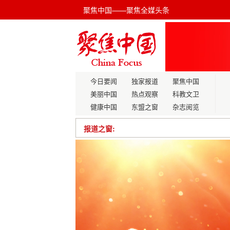
聚焦中国——聚焦全媒头条
今日要闻
独家报道
聚焦中国
美丽中国
热点观察
科教文卫
健康中国
东盟之窗
杂志阅览
报道之窗:
一梅兴山海：吴丽军的“共富”实践与“
新质生产力与东西部协作的深度融合
2025成双碳“大年” 碳市场扩容值得期待
江苏省全国人大代表返回岗位
全球数字文化产业发展峰会 暨新质生产