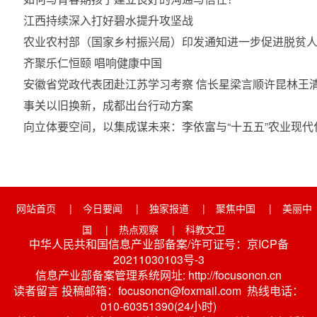
江西持续深入打好碧水提升攻坚战
农业农村部（国家乡村振兴局）印发通知进一步促进脱贫
齐聚乐仁恒颐 唱响健康中国
安徽省党政代表团赴江苏学习考察 信长星梁言顺许昆林王
事关以旧换新，成都出台行动方案
向立体要空间，以集成谋未来：李依富与“十五五”农业现代
网站首页
|
今日要闻
|
独家报道
|
聚焦中国
|
美丽中
国
|
热点观察
|
科教文卫
中华人民共和国信息产业部备案/许可证号：京ICP备
20211030103号-3
信息产业部备案管理系统网址: http://focusoncn.cn
读者留言 投稿邮箱：focusoncn@foxmail.com 热线电话：
010-60351390(24小时)