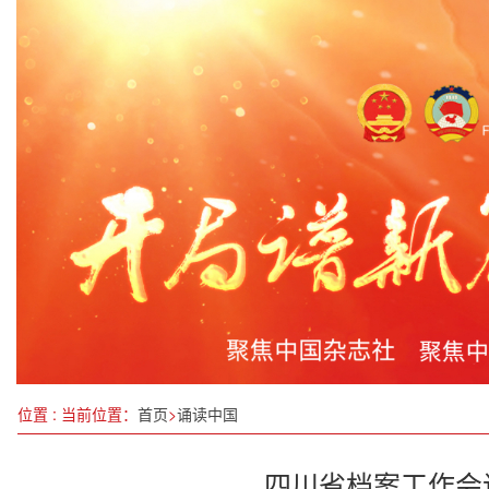
深学细悟全会精神 勇担时代发展使命——以邓承
纳天下营养健康物，中国神雾忠诚守护每一次呼吸
向立体要空间，以集成谋未来：李依富与“十五五”
四川省宣传部长会议在成都召开
机动车行驶证电子化11月4日起分三批推广应用
江西持续深入打好碧水提升攻坚战
走，买菜去！
我国科学家取得纤维电池技术新突破
位置 : 当前位置：
首页
>
诵读中国
四川省档案工作会