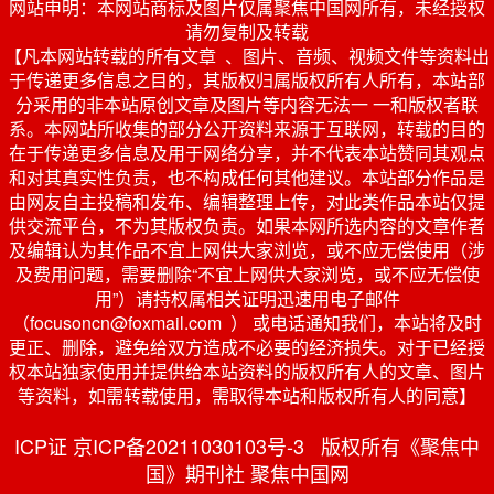
网站申明：本网站商标及图片仅属聚焦中国网所有，未经授权
请勿复制及转载
【凡本网站转载的所有文章 、图片、音频、视频文件等资料出
于传递更多信息之目的，其版权归属版权所有人所有，本站部
分采用的非本站原创文章及图片等内容无法一 一和版权者联
系。本网站所收集的部分公开资料来源于互联网，转载的目的
在于传递更多信息及用于网络分享，并不代表本站赞同其观点
和对其真实性负责，也不构成任何其他建议。本站部分作品是
由网友自主投稿和发布、编辑整理上传，对此类作品本站仅提
供交流平台，不为其版权负责。如果本网所选内容的文章作者
及编辑认为其作品不宜上网供大家浏览，或不应无偿使用（涉
及费用问题，需要删除“不宜上网供大家浏览，或不应无偿使
用”）请持权属相关证明迅速用电子邮件
（focusoncn@foxmail.com ） 或电话通知我们，本站将及时
更正、删除，避免给双方造成不必要的经济损失。对于已经授
权本站独家使用并提供给本站资料的版权所有人的文章、图片
等资料，如需转载使用，需取得本站和版权所有人的同意】
ICP证 京ICP备20211030103号-3 版权所有《聚焦中
国》期刊社 聚焦中国网