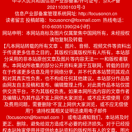
中华人民共和国信息产业部备案/许可证号：京ICP备
20211030103号-3
信息产业部备案管理系统网址: http://focusoncn.cn
读者留言 投稿邮箱：focusoncn@foxmail.com 热线电话：
010-60351390(24小时)
网站申明：本网站商标及图片仅属聚焦中国网所有，未经授权
请勿复制及转载
【凡本网站转载的所有文章 、图片、音频、视频文件等资料出
于传递更多信息之目的，其版权归属版权所有人所有，本站部
分采用的非本站原创文章及图片等内容无法一 一和版权者联
系。本网站所收集的部分公开资料来源于互联网，转载的目的
在于传递更多信息及用于网络分享，并不代表本站赞同其观点
和对其真实性负责，也不构成任何其他建议。本站部分作品是
由网友自主投稿和发布、编辑整理上传，对此类作品本站仅提
供交流平台，不为其版权负责。如果本网所选内容的文章作者
及编辑认为其作品不宜上网供大家浏览，或不应无偿使用（涉
及费用问题，需要删除“不宜上网供大家浏览，或不应无偿使
用”）请持权属相关证明迅速用电子邮件
（focusoncn@foxmail.com ） 或电话通知我们，本站将及时
更正、删除，避免给双方造成不必要的经济损失。对于已经授
权本站独家使用并提供给本站资料的版权所有人的文章、图片