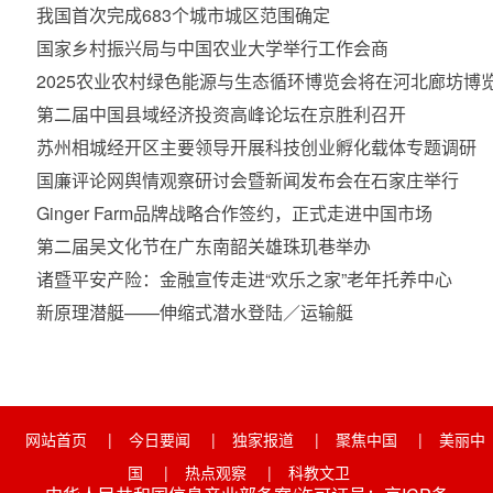
我国首次完成683个城市城区范围确定
国家乡村振兴局与中国农业大学举行工作会商
2025农业农村绿色能源与生态循环博览会将在河北廊坊博
第二届中国县域经济投资高峰论坛在京胜利召开
苏州相城经开区主要领导开展科技创业孵化载体专题调研
国廉评论网舆情观察研讨会暨新闻发布会在石家庄举行
Ginger Farm品牌战略合作签约，正式走进中国市场
第二届吴文化节在广东南韶关雄珠玑巷举办
诸暨平安产险：金融宣传走进“欢乐之家”老年托养中心
新原理潜艇——伸缩式潜水登陆／运输艇
网站首页
|
今日要闻
|
独家报道
|
聚焦中国
|
美丽中
国
|
热点观察
|
科教文卫