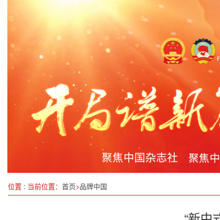
滨州市无棣县小泊头镇传达学习贯彻县“两会”精神
以水载道润泽民心，以文化人兴业固本 ——袁五喜
团结“政”奋斗 凝心“协”出彩 善为创“委”业
流行强度总体呈下降趋势
最高法发布第44批指导性案例
苏州相城经开区主要领导走访慰问科技人才
政府工作报告首提的“具身智能”，中国正走在世界
世界中餐业联合会在京召开提振消费专家座谈会
位置 : 当前位置：
首页
>
品牌中国
“新中