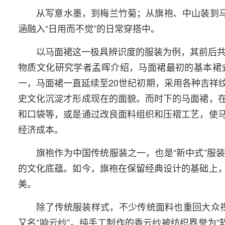
从写意水墨，到梅兰竹菊；从旗袍、中山装到马
涵融入“日用而不觉”的日常穿搭中。
以马面裙这一极具辨识度的服装为例，其前后共
物质文化研究学者孟晖介绍，马面裙最初的基本裙
一，马面裙一直延续至20世纪初期，采用各种吉祥
史文化沉淀才形成现在的面貌。而时下的马面裙，
和口袋等，或是通过改良面料组织和压褶工艺，使
经济成本。
旗袍作为中国传统服装之一，也是“新中式”服
的文化底蕴。如今，旗袍在保留经典设计的基础上
美。
除了传统服装样式，不少传统面料也重回大众视
又名“响云纱”。纯手工制作的香云纱被纺织界誉为“