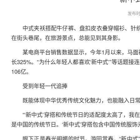
发布时
中式夹袄搭配牛仔裤、盘扣皮衣叠穿帽衫、针织
在街头巷尾，在旅游景点，总能见到其身影。
某电商平台销售数据显示，今年1月以来，马面
长325%。“为什么年轻人都喜欢‘新中式’”等话题
106亿。
受到年轻一代追捧
既能体现中华优秀传统文化魅力，也能融入日常
“‘新中式’穿搭和传统节日的适配度太高了，我
是中国的传统节日。‘新中式’穿搭包含中国传统服饰
眼下正是春光明媚的时节。游园赏春，“新中式