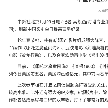
发布时
中新社北京1月29日电 (记者 高凯)据灯塔专业
同)，刷新中国影史单日最高票房纪录。
蛇年春节档，共有6部国产影片组成强大阵容
军续作《哪吒之魔童闹海》、武侠电影《射雕英雄传：
电影《蛟龙行动》，以及合家欢动画电影《熊出没·
目前，《哪吒之魔童闹海》《唐探1900》《
列今日票房前五名，票房均已破亿元，其中前两名单
此次春节档在开启之前便因超强阵容受到关注
较高水准。此外还有强大的IP支撑，6部影片中，除
作都曾达成票房与口碑的双丰收，打下了非常好的