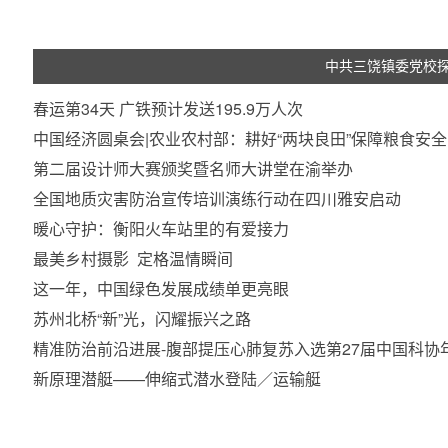
中共三饶镇委党校探
春运第34天 广铁预计发送195.9万人次
中国经济圆桌会|农业农村部：耕好“两块良田”保障粮食安全
第二届设计师大赛颁奖暨名师大讲堂在渝举办
全国地质灾害防治宣传培训演练行动在四川雅安启动
暖心守护：衡阳火车站里的有爱接力
最美乡村摄影 定格温情瞬间
这一年，中国绿色发展成绩单更亮眼
苏州北桥“新”光，闪耀振兴之路
精准防治前沿进展-腹部提压心肺复苏入选第27届中国科协
新原理潜艇——伸缩式潜水登陆／运输艇