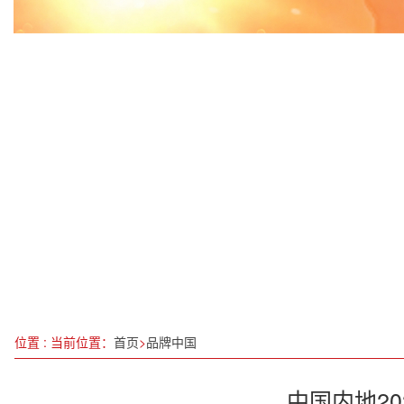
每天一份“安全早餐”换365天的平安承诺
彰显思想伟力 推动文明互鉴——《习近平谈治国理
全国滑雪登山冠军赛在亚布力举行
江西省1月优良天数比率同比上升0.9个百分点
别再忍受痛苦！科学解决便秘的五大方法
惠州市十三届人大六次会议开幕
8月这些新规开始施行 涉及住房、养老、基金等
启动“产业链”党建课题，搭建交流平台
位置 : 当前位置：
首页
>
品牌中国
中国内地2