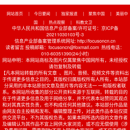
网站首页
|
今日要闻
|
独家报道
|
聚焦中国
|
美丽中
国
|
热点观察
|
科教文卫
中华人民共和国信息产业部备案/许可证号：京ICP备
20211030103号-3
信息产业部备案管理系统网址: http://focusoncn.cn
读者留言 投稿邮箱：focusoncn@foxmail.com 热线电话：
010-60351390(24小时)
网站申明：本网站商标及图片仅属聚焦中国网所有，未经授权
请勿复制及转载
【凡本网站转载的所有文章 、图片、音频、视频文件等资料出
于传递更多信息之目的，其版权归属版权所有人所有，本站部
分采用的非本站原创文章及图片等内容无法一 一和版权者联
系。本网站所收集的部分公开资料来源于互联网，转载的目的
在于传递更多信息及用于网络分享，并不代表本站赞同其观点
和对其真实性负责，也不构成任何其他建议。本站部分作品是
由网友自主投稿和发布、编辑整理上传，对此类作品本站仅提
供交流平台，不为其版权负责。如果本网所选内容的文章作者
及编辑认为其作品不宜上网供大家浏览，或不应无偿使用（涉