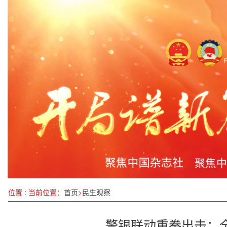
广西钦州坭兴陶产业：传统技艺与现代创新并进
《中国报道》
视屏育儿要不得
中际晟丰生物质发电技术中试成功，推动绿色环保
2万人参赛!2025盐城马拉松将于3月30日鸣枪开跑
新一批国家标准7月1日起实施
下一步稳就业，这四方面措施将推出
周祖翼会见新华通讯社总编辑吕岩松
位置 : 当前位置：
首页
>
民生观察
警银联动重拳出击：