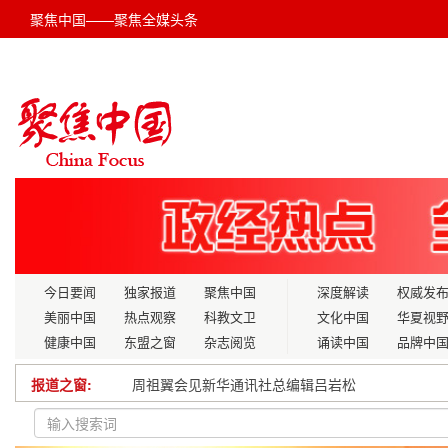
聚焦中国——聚焦全媒头条
今日要闻
独家报道
聚焦中国
深度解读
权威发
美丽中国
热点观察
科教文卫
文化中国
华夏视
健康中国
东盟之窗
杂志阅览
诵读中国
品牌中
报道之窗:
最高检依法对谭瑞松决定逮捕
大哲共享电单车发布会圆满召开: 大哲共享 哲思