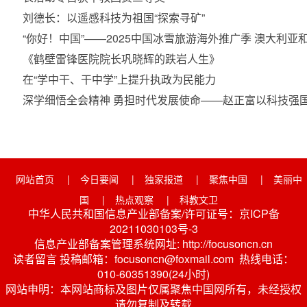
刘德长：以遥感科技为祖国“探索寻矿”
“你好！中国”——2025中国冰雪旅游海外推广季 澳大利
《鹤壁雷锋医院院长巩晓辉的跌岩人生》
在“学中干、干中学”上提升执政为民能力
深学细悟全会精神 勇担时代发展使命——赵正富以科技强
网站首页
|
今日要闻
|
独家报道
|
聚焦中国
|
美丽中
国
|
热点观察
|
科教文卫
中华人民共和国信息产业部备案/许可证号：京ICP备
20211030103号-3
信息产业部备案管理系统网址: http://focusoncn.cn
读者留言 投稿邮箱：focusoncn@foxmail.com 热线电话：
010-60351390(24小时)
网站申明：本网站商标及图片仅属聚焦中国网所有，未经授权
请勿复制及转载