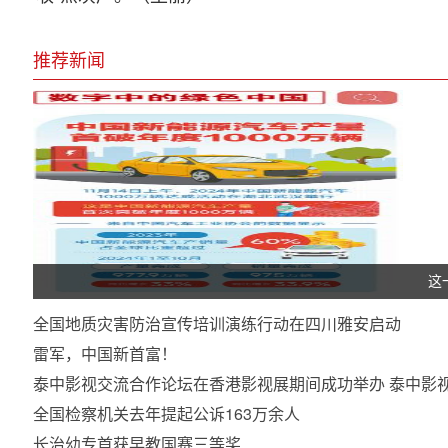
推荐新闻
这
全国地质灾害防治宣传培训演练行动在四川雅安启动
雷军，中国新首富！
泰中影视交流合作论坛在香港影视展期间成功举办 泰中影
全国检察机关去年提起公诉163万余人
长治幼专首获早教国赛三等奖