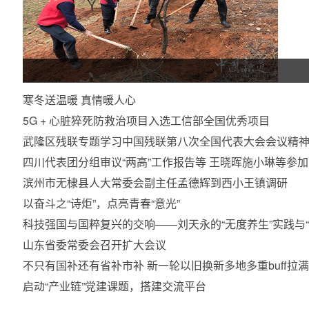
寒冬送温暖 真情暖人心
5G + 心脏猝死防救治项目入选工信部全国优秀项目
武隆区残联专题学习中国残联第八次全国代表大会会议精
四川代表团分组审议“两高”工作报告等 王晓晖施小琳等参
滨州市无棣县人大常委会副主任孟德辉到西小王镇调研
以奋斗之“诗炬”，点亮青春“意光”
科技强国与国粹复兴的交响——刘天永的“无度养生”实践与
山东省委常委会召开扩大会议
不只有国补还有省补市补 新一轮以旧换新多地多重buff拉满
启动“产业链”党建课题，搭建交流平台