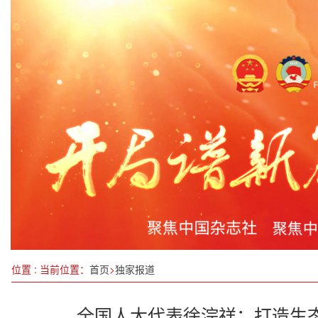
喜报！重庆市江津区先锋镇又一名现役军人立三等功！
北京启动建设国际绿色经济标杆城市
第十六届海峡两岸茶业博览会在福建武夷山市开幕
前两月规模以上工业增加值同比增长5.9%
守护呼吸，为生命站岗：徐信东的“丹叶”之路与“十五五”的
中宣部“十四五”重点出版项目 合作授权及签约仪式在京举行
7月全国查处违反中央八项规定精神问题20151起
与法同行“正青春” 光影普法“零距离”
2024第二届博鳌国际地理标志发展大会将于11月份在海南·
位置 : 当前位置：
首页
>
独家报道
全国人大代表徐淙祥：打造生