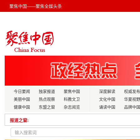
聚焦中国——聚焦全媒头条
今日要闻
独家报道
聚焦中国
深度解读
权威发
美丽中国
热点观察
科教文卫
文化中国
华夏视
健康中国
东盟之窗
杂志阅览
诵读中国
品牌中
报道之窗:
牡丹江：吹响复工复产“集结号” 铆足干劲冲刺“开门红”