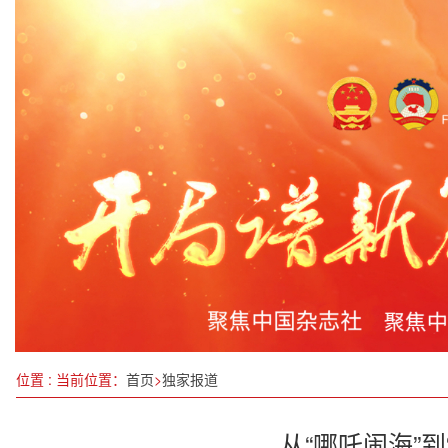
凝心聚力谱写高质量发展新篇章
我国加快推进下一阶段生态保护修复
大庆冬捕有“流量”也有“留量”
最高法发布第44批指导性案例
松石之山 可以攻绿——湖北省老世界语者徐平先
青海省政协文化文史和学习委员会原副主任刘传河
枞味千年融国策：以“农业新质生产力”托举乡村振兴
位置 : 当前位置：
首页
>
独家报道
从“哪吒闹海”