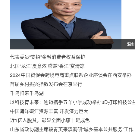
温
代表委员“支招”金融消费者权益保护
北国“龙江”夏意浓 盛邀“香江”赏清凉
2024中国贸促会跨境电商重点联系企业座谈会在西安举办
首届乡村振兴指数发布会在京举行
千鸟归来千鸟湖
以科技育未来：迪迈携手五羊小学成功举办3D打印科技公
中国海洋碳汇资源丰富 开发潜力巨大
近1亿人脱贫，彰显全面小康十足成色
山东省政协副主席段青英来滨调研“城乡基本公共服务”工作