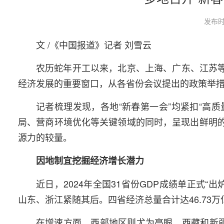
发布时
文 /《中国报道》记者 刘雪云
农历蛇年开工以来，北京、上海、广东、江苏等
经济发展的重要窗口，从各省份会议提出的政策举
记者梳理发现，各地“新春第一会”均紧扣“高
局、营商环境优化等关键领域的同时，呈现出鲜明的
源力的较量。
因地制宜挖掘经济增长潜力
近日，2024年全国31省份GDP成绩单正式
山东、浙江紧随其后。四省经济总量合计达46.73万亿
在增速方面，西部地区则尤为亮眼。西藏和新疆