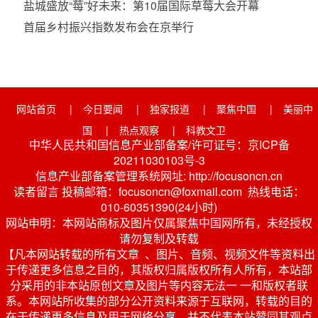
盐城盛放“莓”好未来：第10届国际草莓大会开幕
首届乡村振兴指数发布会在京举行
网站首页
|
今日要闻
|
独家报道
|
聚焦中国
|
美丽中
国
|
热点观察
|
科教文卫
中华人民共和国信息产业部备案/许可证号：京ICP备
20211030103号-3
信息产业部备案管理系统网址: http://focusoncn.cn
读者留言 投稿邮箱：focusoncn@foxmail.com 热线电话：
010-60351390(24小时)
网站申明：本网站商标及图片仅属聚焦中国网所有，未经授权
请勿复制及转载
【凡本网站转载的所有文章 、图片、音频、视频文件等资料出
于传递更多信息之目的，其版权归属版权所有人所有，本站部
分采用的非本站原创文章及图片等内容无法一 一和版权者联
系。本网站所收集的部分公开资料来源于互联网，转载的目的
在于传递更多信息及用于网络分享，并不代表本站赞同其观点