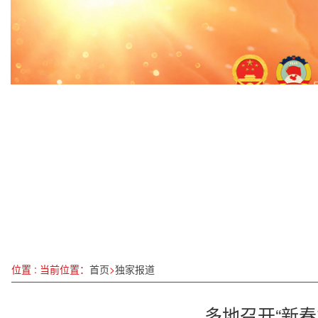
从“哪吒闹海”到“文化出海”，如何出圈更出彩？
俄乌冲突迎来转机
破局“红海”，构筑绿洲：赵小峰的数字创新实践与“
会东县姜州镇：羊肚菌喜获丰收 特色产业促增收
科学家肖文生|老冀伏枥，志在千里，痴心科研，造
最高检：严格落实“三个规定”深挖“诉讼骗子”司法掮
全省社会工作部长会议在哈召开
第十二届中国网络视听大会将于3月27日在蓉开幕
位置 : 当前位置：
首页
>
独家报道
多地召开“新