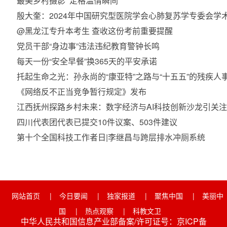
最美乡村摄影 定格温情瞬间
殷大奎：2024年中国研究型医院学会心肺复苏学专委会学
@黑龙江专升本考生 查收这份考前重要提醒
党员干部“身边事”违法违纪教育警钟长鸣
每天一份“安全早餐”换365天的平安承诺
托起生命之光：孙永尚的“康亚特”之路与“十五五”的残疾
《网络反不正当竞争暂行规定》发布
江西抚州探路乡村未来：数字经济与AI科技创新沙龙引关注
四川代表团代表已提交10件议案、503件建议
第十个全国科技工作者日|李继昌与跨层排水冲厕系统
网站首页
|
今日要闻
|
独家报道
|
聚焦中国
|
美丽中
国
|
热点观察
|
科教文卫
中华人民共和国信息产业部备案/许可证号：京ICP备