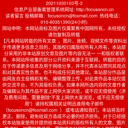
20211030103号-3
信息产业部备案管理系统网址: http://focusoncn.cn
读者留言 投稿邮箱：focusoncn@foxmail.com 热线电话：
010-60351390(24小时)
网站申明：本网站商标及图片仅属聚焦中国网所有，未经授权
请勿复制及转载
【凡本网站转载的所有文章 、图片、音频、视频文件等资料出
于传递更多信息之目的，其版权归属版权所有人所有，本站部
分采用的非本站原创文章及图片等内容无法一 一和版权者联
系。本网站所收集的部分公开资料来源于互联网，转载的目的
在于传递更多信息及用于网络分享，并不代表本站赞同其观点
和对其真实性负责，也不构成任何其他建议。本站部分作品是
由网友自主投稿和发布、编辑整理上传，对此类作品本站仅提
供交流平台，不为其版权负责。如果本网所选内容的文章作者
及编辑认为其作品不宜上网供大家浏览，或不应无偿使用（涉
及费用问题，需要删除“不宜上网供大家浏览，或不应无偿使
用”）请持权属相关证明迅速用电子邮件
（focusoncn@foxmail.com ） 或电话通知我们，本站将及时
更正、删除，避免给双方造成不必要的经济损失。对于已经授
权本站独家使用并提供给本站资料的版权所有人的文章、图片