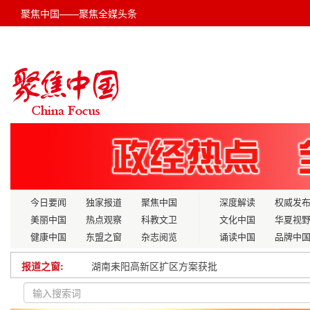
聚焦中国——聚焦全媒头条
今日要闻
独家报道
聚焦中国
深度解读
权威发
美丽中国
热点观察
科教文卫
文化中国
华夏视
健康中国
东盟之窗
杂志阅览
诵读中国
品牌中
湖南耒阳高新区扩区方案获批
报道之窗:
中交一公局八公司苏州地铁7延线项目开展“植此‘清’绿