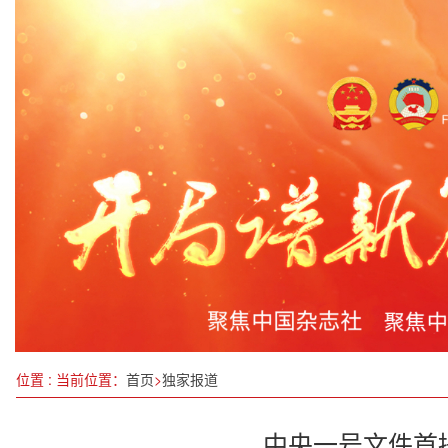
福青年副主席企业岩霸助力《百年巨匠》文献展
养老、助困、护苗，新一年民生保障网这样织
我国7个数据标注基地形成行业高质量数据集335个
淮安交通执法支队大力推进“淮e行”政务服务品牌建
凝心聚力谱写高质量发展新篇章——习近平总书记
惠消费 暖生活 ——2024广西惠买暖冬消费季正式启
中国驻釜山总领事陈日彪：从全国两会感受中国经
破局“劣质沙泵低价中标”
位置 : 当前位置：
首页
>
独家报道
中央一号文件首