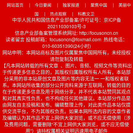
网站首页
|
今日要闻
|
独家报道
|
聚焦中国
|
美丽中
国
|
热点观察
|
科教文卫
中华人民共和国信息产业部备案/许可证号：京ICP备
20211030103号-3
信息产业部备案管理系统网址: http://focusoncn.cn
读者留言 投稿邮箱：focusoncn@foxmail.com 热线电话：
010-60351390(24小时)
网站申明：本网站商标及图片仅属聚焦中国网所有，未经授权
请勿复制及转载
【凡本网站转载的所有文章 、图片、音频、视频文件等资料出
于传递更多信息之目的，其版权归属版权所有人所有，本站部
分采用的非本站原创文章及图片等内容无法一 一和版权者联
系。本网站所收集的部分公开资料来源于互联网，转载的目的
在于传递更多信息及用于网络分享，并不代表本站赞同其观点
和对其真实性负责，也不构成任何其他建议。本站部分作品是
由网友自主投稿和发布、编辑整理上传，对此类作品本站仅提
供交流平台，不为其版权负责。如果本网所选内容的文章作者
及编辑认为其作品不宜上网供大家浏览，或不应无偿使用（涉
及费用问题，需要删除“不宜上网供大家浏览，或不应无偿使
用”）请持权属相关证明迅速用电子邮件