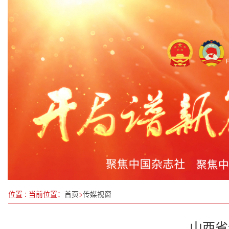
淮阴区工信局召开2025年党风廉政建设工作会议
陶行知教育基金会在合肥举办“乡村振兴 与爱同行”
石破茂终见特朗普，日本为“安全”掏了多少成本？
园林巧绘新春景 精心筹备贺岁年
《中国报道》
特色民俗显魅力——新春速写
苏州市相城区领导赴北桥街道调研“家站点”建设情
位置 : 当前位置：
首页
>
传媒视窗
山西省