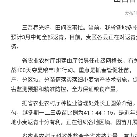
发布时
三晋春光好，田间农事忙。当前，我省各地多
预计3月中旬全部返青，目前，麦区各县正在对返青
务。
省农业农村厅组建由厅领导任市级网格长，有关
战100天夺夏粮丰收”行动。重点是抓春管促壮苗
产，分区域、分苗情落实落细小麦增产技术措施，
害监测预报和精准防控，全力保证粮食产量。
据省农业农村厅种植业管理处处长王圆荣介绍
匀，越冬期一二三类苗比例为41∶44∶15，是近
地小麦返青十分有利，正在组织各地因墒、因苗开
省农业农村厅科教处整合全省农技力量，有力