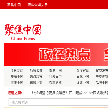
聚焦中国——聚焦全媒头条
今日要闻
独家报道
聚焦中国
深度解读
权威发
美丽中国
热点观察
科教文卫
文化中国
华夏视
健康中国
东盟之窗
杂志阅览
诵读中国
品牌中
让婚姻登记更具浪漫感！四川建成29个公园式婚姻
报道之窗:
2025农业农村绿色能源与生态循环博览会将在河
关于“十五五”规划科研领域中探索人体科学的建言