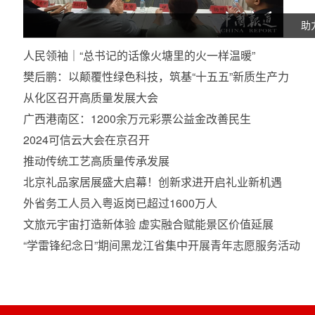
助
人民领袖｜“总书记的话像火塘里的火一样温暖”
樊后鹏：以颠覆性绿色科技，筑基“十五五”新质生产力
从化区召开高质量发展大会
广西港南区：1200余万元彩票公益金改善民生
2024可信云大会在京召开
推动传统工艺高质量传承发展
北京礼品家居展盛大启幕！创新求进开启礼业新机遇
外省务工人员入粤返岗已超过1600万人
文旅元宇宙打造新体验 虚实融合赋能景区价值延展
“学雷锋纪念日”期间黑龙江省集中开展青年志愿服务活动