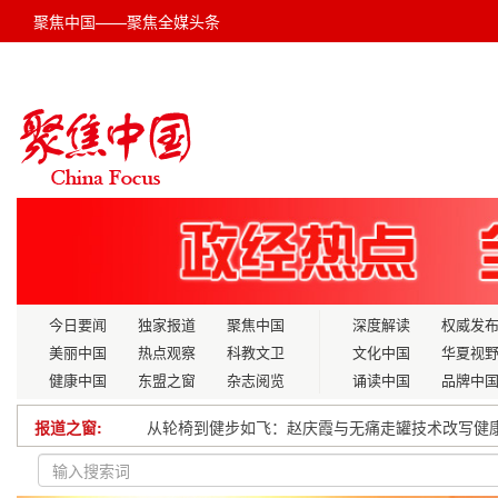
聚焦中国——聚焦全媒头条
今日要闻
独家报道
聚焦中国
深度解读
权威发
美丽中国
热点观察
科教文卫
文化中国
华夏视
健康中国
东盟之窗
杂志阅览
诵读中国
品牌中
报道之窗:
生产线上的新力量∣数字“新蓝领”
抢春时、促大干，中交路建上海外环项目建设稳步