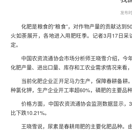
发布时
化肥是粮食的“粮食”，对作物产量的贡献达到
火如荼展开，各地进入用肥旺季。记者3月17日
定。
中国农资流通协会市场分析师王晓雪介绍，今年
化肥产量、进出口量、库存和工农业需求情况来看
当前化肥企业正开足马力生产，保障春耕备耕。
种氯化钾，生产企业开工率超60%，磷肥的主要品种磷酸二
价格方面，中国农资流通协会监测数据显示，3月1
比下跌10.21%。
王晓雪说，尿素是春耕用肥的主要化肥品种。