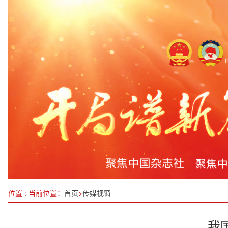
5G + 心脏猝死防救治项目入选工信部全国优秀项目
核磁共振下的腰肌劳损
四部门联合印发意见打击证券期货违法犯罪活动
黄河凌汛期结束 未发生凌汛灾害
“窑”约“荟”聚 万彩天成
国家发改委、能源局印发煤电低碳改造方案
江苏盐城召开“3·15”国际消费者权益日新闻发布会
从轮椅到健步如飞：赵庆霞与无痛走罐技术改写健
位置 : 当前位置：
首页
>
传媒视窗
我