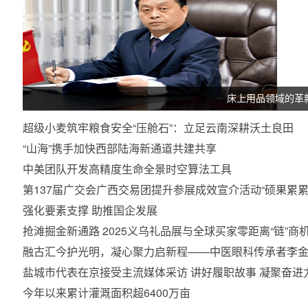
床上用品领域的革
超级小麦筑牢粮食安全“压舱石”：立足云南深耕沃土良田
“山海”携手加快西部陆海新通道共建共享
中美团队开发高精度生命全景时空算法工具
第137届广交会广西交易团提升参展成效宣介活动“硕果累累
强化要素支撑 助推国企发展
抢滩掘金新通路 2025义乌礼品展与全球买家零距离“链”商
融古汇今护光明，凝心聚力启新程——中医眼科传承者李金
盐城市代表在京接受主流媒体采访 讲好履职故事 凝聚奋进
今年以来累计灌溉面积超6400万亩