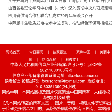
实干开新局｜双向奔赴+真金白银 上海徐汇刷出蛇年“开门红
山西省委理论学习中心组（扩大）深入贯彻中央八项规定
四川省供销合作社联合社成立70周年座谈会召开
中际晟丰生物质发电技术中试成功，推动绿色环保可持续
网站首页
|
今日要闻
|
独家报道
|
聚焦中国
|
美丽中
国
|
热点观察
|
科教文卫
中华人民共和国信息产业部备案/许可证号：京ICP备
20211030103号-3
信息产业部备案管理系统网址: http://focusoncn.cn
读者留言 投稿邮箱：focusoncn@foxmail.com 热线电话：
010-60351390(24小时)
网站申明：本网站商标及图片仅属聚焦中国网所有，未经授权
请勿复制及转载
【凡本网站转载的所有文章 、图片、音频、视频文件等资料出
于传递更多信息之目的，其版权归属版权所有人所有，本站部