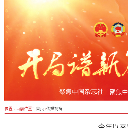
中国共产党第二十届中央委员会第四次全体会议在
南水北调工程生态效益日益显著
“蓉品出海”再添通道！中亚二手车出口班列（成都-
陈春：以创新与担当，引领化工产业在“十五五”浪
“一带一路”倡议10周年之际 中吉共建吉尔吉斯国
丰都县十直镇树人镇多形式庆祝农民丰收节
2025全球南方金融家论坛聚焦氢能产业 鹏飞集团
殷大奎：2024年中国研究型医院学会心肺复苏学
位置 : 当前位置：
首页
>
传媒视窗
今年以来