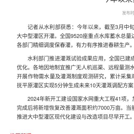
发布时
记者从水利部获悉：今年以来，截至3月中旬，
大中型灌区开灌。全国9520座重点水库蓄水总量
各部门精细调度保春灌，有力有序推进春耕生产
水利部门推进灌溉试验成果应用，全国已建成
优化。各地因地制宜推广无人机巡渠、远程量测
开展作物需水量及灌溉制度观测研究，累计采集观
抚平原灌区实现5分钟生成未来10天灌溉调配方
2024年新开工建设国家水网重大工程41项，
完成后将新增恢复改善灌溉面积约7000万亩。当
推进大中型灌区现代化建设与改造项目尽早开工