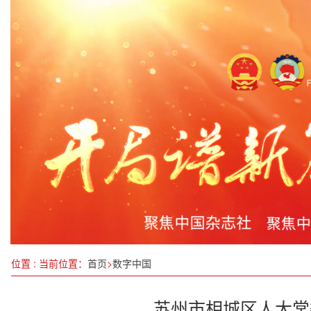
以网为桥 以法为纲 书写法治中国新答卷 ——写
黄芦英：医者仁心照人间，安居之盼待回响
“警”色校园，“安”全同行
山东临沂：全市公安局长会议召开
北京各省市驻京机构商务协会第四届换届大会在京
银发经济，“后浪”的朝阳产业
别让体重秤“欺骗”了你
第十批全国岗位学雷锋标兵名单公布 四川两个集体
位置 : 当前位置：
首页
>
数字中国
苏州市相城区人大常