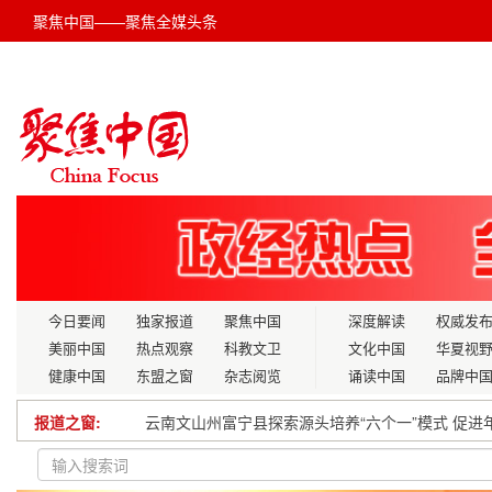
聚焦中国——聚焦全媒头条
今日要闻
独家报道
聚焦中国
深度解读
权威发
美丽中国
热点观察
科教文卫
文化中国
华夏视
健康中国
东盟之窗
杂志阅览
诵读中国
品牌中
报道之窗:
云南文山州富宁县探索源头培养“六个一”模式 促进
小寒时节，中医如何防流感、暖肠胃、调情志？