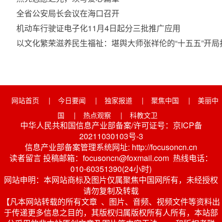
全省公安局长会议在海口召开
机动车行驶证电子化11月4日起分三批推广应用
以文化繁荣滋养民生福祉：堪舆大师张祥伦的“十五五”开
网站首页
|
今日要闻
|
独家报道
|
聚焦中国
|
美丽中
国
|
热点观察
|
科教文卫
中华人民共和国信息产业部备案/许可证号：京ICP备
20211030103号-3
信息产业部备案管理系统网址: http://focusoncn.cn
读者留言 投稿邮箱：focusoncn@foxmail.com 热线电话：
010-60351390(24小时)
网站申明：本网站商标及图片仅属聚焦中国网所有，未经授权
请勿复制及转载
【凡本网站转载的所有文章 、图片、音频、视频文件等资料出
于传递更多信息之目的，其版权归属版权所有人所有，本站部