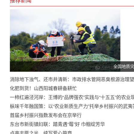
全国地质
消除地下浊气、还市井清新：市政排水管网恶臭根源治理
化肥到货！山西阳城春耕备耕忙
一柿红遍泾河岸：王博的“品牌强农”实践与“十五五”的农
枞味千年融国策：以“农业新质生产力”托举乡村振兴的武夷答
首届乡村振兴指数发布会在京举行
东台市新街镇妇联：踏青遇“莓”好 巾帼绽芳华
点亮志愿之光，续写爱心篇章