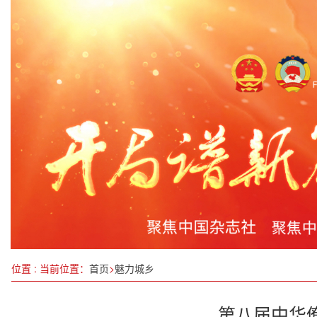
农业农村部（国家乡村振兴局）召开会议 研究部署
安徽爱乐合唱团用歌声丰富老年生活
追求卓越“好的教育”中实现公平性与教育质量的动
江西省11月空气优良天数比率为100%
两项便利港澳台居民新举措20日起实施
中牟艺秀小镇项目正式签约 开启中原美学新浪潮
中办印发《通知》在全党开展深入贯彻中央八项规
长春青少年携爱共度“六·一”
位置 : 当前位置：
首页
>
魅力城乡
第八届中华