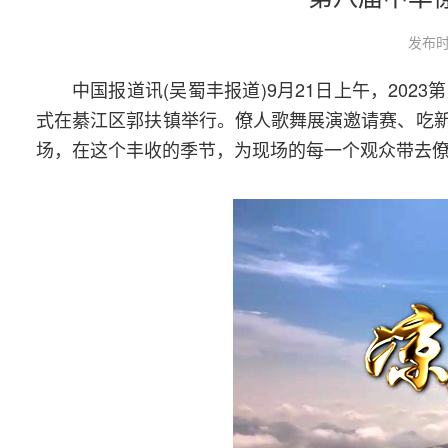
发布时
中国报道讯(吴蜀丰报道)9月21日上午，20
式在綦江区郭扶镇举行。僚人歌舞展演邀请赛、吃
场，在这个丰收的季节，为现场的每一个观众带去