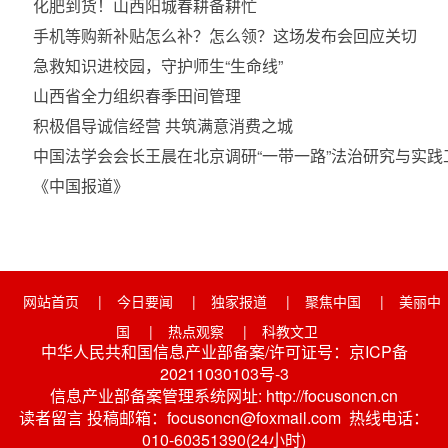
化肥到货！山西阳城春耕备耕忙
手机等购新补贴怎么补？怎么领？这场发布会回应关切
急救知识进校园，守护师生“生命线”
山西省全力组织春季田间管理
积极倡导诚信经营 共筑满意消费之城
中国法学会会长王晨在北京调研“一带一路”法治研究与实践
《中国报道》
网站首页
|
今日要闻
|
独家报道
|
聚焦中国
|
美丽中
国
|
热点观察
|
科教文卫
中华人民共和国信息产业部备案/许可证号：京ICP备
20211030103号-3
信息产业部备案管理系统网址: http://focusoncn.cn
读者留言 投稿邮箱：focusoncn@foxmail.com 热线电话：
010-60351390(24小时)