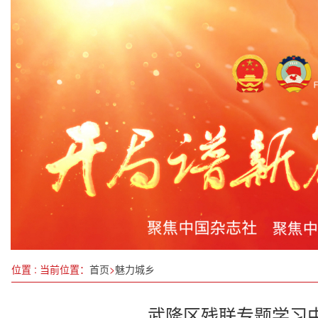
第四届碳达峰碳中和国际实践大会举行
“小站点”赋能企业劳动关系“大和谐”
《贾大山小说审美研究》讲座成功举办
在法庭“充电” 为调解赋能
两会聚焦|预制菜如何保障舌尖上的安全？
创维光伏亮相2025济南太阳能展！航天品质+智慧
滨州市巡察工作会议暨十届市委第八轮巡察动员部
位置 : 当前位置：
首页
>
魅力城乡
武隆区残联专题学习