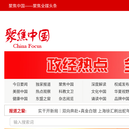
聚焦中国——聚焦全媒头条
今日要闻
独家报道
聚焦中国
深度解读
权威发
美丽中国
热点观察
科教文卫
文化中国
华夏视
健康中国
东盟之窗
杂志阅览
诵读中国
品牌中
实干开新局｜双向奔赴+真金白银 上海徐汇刷出蛇年
报道之窗:
破无线技术壁垒，筑科技自强之基：向前的创新之路
多部门发文解决生态环境损害赔偿实践难题