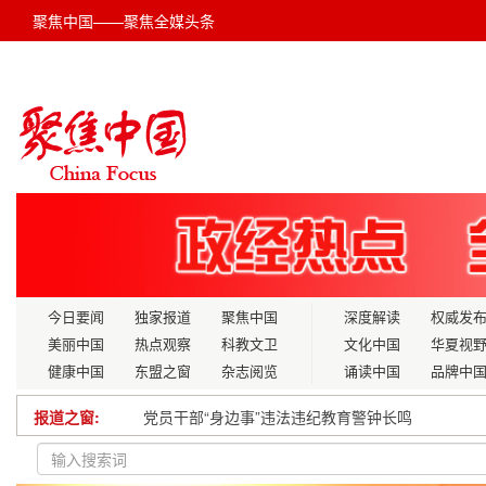
聚焦中国——聚焦全媒头条
今日要闻
独家报道
聚焦中国
深度解读
权威发
美丽中国
热点观察
科教文卫
文化中国
华夏视
健康中国
东盟之窗
杂志阅览
诵读中国
品牌中
报道之窗:
深学细悟全会精神 勇担时代发展使命——赵正富以
各地有力有序推进春耕生产 今年以来累计灌溉面积超