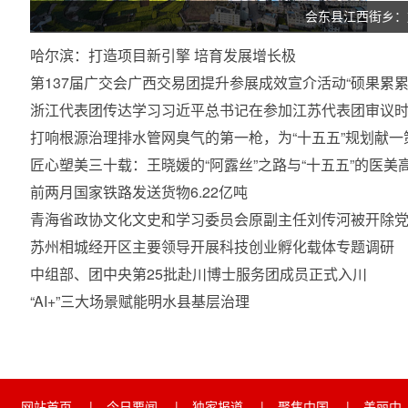
会东县江西街乡：
哈尔滨：打造项目新引擎 培育发展增长极
第137届广交会广西交易团提升参展成效宣介活动“硕果累累
浙江代表团传达学习习近平总书记在参加江苏代表团审议
打响根源治理排水管网臭气的第一枪，为“十五五”规划献一
匠心塑美三十载：王晓媛的“阿露丝”之路与“十五五”的医
之路
前两月国家铁路发送货物6.22亿吨
青海省政协文化文史和学习委员会原副主任刘传河被开除
苏州相城经开区主要领导开展科技创业孵化载体专题调研
中组部、团中央第25批赴川博士服务团成员正式入川
“AI+”三大场景赋能明水县基层治理
网站首页
|
今日要闻
|
独家报道
|
聚焦中国
|
美丽中