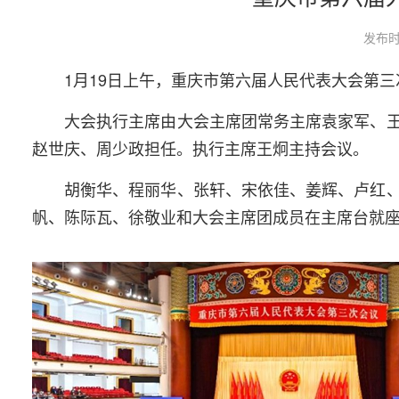
发布时
1月19日上午，重庆市第六届人民代表大会第
大会执行主席由大会主席团常务主席袁家军、
赵世庆、周少政担任。执行主席王炯主持会议。
胡衡华、程丽华、张轩、宋依佳、姜辉、卢红
帆、陈际瓦、徐敬业和大会主席团成员在主席台就座。