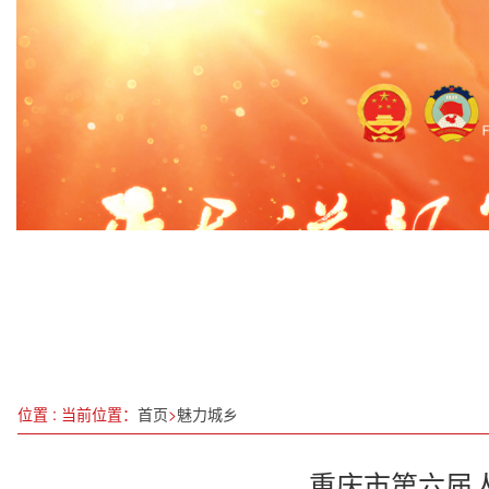
国家乡村振兴局与中国农业大学举行工作会商
蔡德成：以孔雀草为翼，开拓大健康新征程
湖南衡阳珠晖区：干群齐参与 绿树住“新家”
肥东县2024年春风行动暨退捕渔民专场招聘会
工信部：5G移动电话用户占比已超五成
换位跑一次，跑出审计“加速度”
全国铁路“双11”网购高峰期共发运快件7.3万吨
党员干部“身边事”违法违纪教育警钟长鸣
位置 : 当前位置：
首页
>
魅力城乡
重庆市第六届