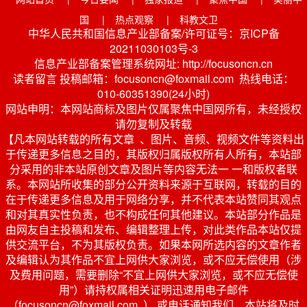
国
|
热点观察
|
科教文卫
中华人民共和国信息产业部备案/许可证号：京ICP备
20211030103号-3
信息产业部备案管理系统网址: http://focusoncn.cn
读者留言 投稿邮箱：focusoncn@foxmail.com 热线电话：
010-60351390(24小时)
网站申明：本网站商标及图片仅属聚焦中国网所有，未经授权
请勿复制及转载
【凡本网站转载的所有文章 、图片、音频、视频文件等资料出
于传递更多信息之目的，其版权归属版权所有人所有，本站部
分采用的非本站原创文章及图片等内容无法一 一和版权者联
系。本网站所收集的部分公开资料来源于互联网，转载的目的
在于传递更多信息及用于网络分享，并不代表本站赞同其观点
和对其真实性负责，也不构成任何其他建议。本站部分作品是
由网友自主投稿和发布、编辑整理上传，对此类作品本站仅提
供交流平台，不为其版权负责。如果本网所选内容的文章作者
及编辑认为其作品不宜上网供大家浏览，或不应无偿使用（涉
及费用问题，需要删除“不宜上网供大家浏览，或不应无偿使
用”）请持权属相关证明迅速用电子邮件
（focusoncn@foxmail.com ） 或电话通知我们，本站将及时