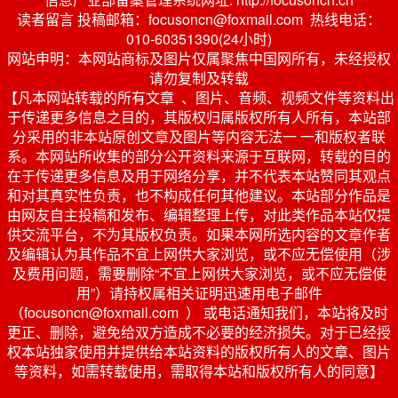
读者留言 投稿邮箱：focusoncn@foxmail.com 热线电话：
010-60351390(24小时)
网站申明：本网站商标及图片仅属聚焦中国网所有，未经授权
请勿复制及转载
【凡本网站转载的所有文章 、图片、音频、视频文件等资料出
于传递更多信息之目的，其版权归属版权所有人所有，本站部
分采用的非本站原创文章及图片等内容无法一 一和版权者联
系。本网站所收集的部分公开资料来源于互联网，转载的目的
在于传递更多信息及用于网络分享，并不代表本站赞同其观点
和对其真实性负责，也不构成任何其他建议。本站部分作品是
由网友自主投稿和发布、编辑整理上传，对此类作品本站仅提
供交流平台，不为其版权负责。如果本网所选内容的文章作者
及编辑认为其作品不宜上网供大家浏览，或不应无偿使用（涉
及费用问题，需要删除“不宜上网供大家浏览，或不应无偿使
用”）请持权属相关证明迅速用电子邮件
（focusoncn@foxmail.com ） 或电话通知我们，本站将及时
更正、删除，避免给双方造成不必要的经济损失。对于已经授
权本站独家使用并提供给本站资料的版权所有人的文章、图片
等资料，如需转载使用，需取得本站和版权所有人的同意】