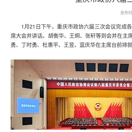
发布时
1月21日下午，重庆市政协六届三次会议完成
席大会并讲话。胡衡华、王炯、张轩等到会并在主
勇、丁时勇、杜惠平、王昱、蓝庆华在主席台前排