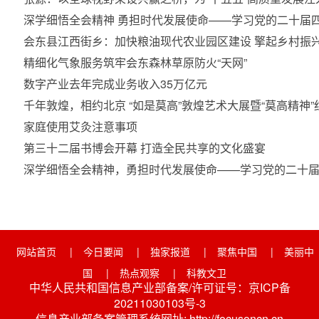
深学细悟全会精神 勇担时代发展使命——学习党的二十届
会东县江西街乡：加快粮油现代农业园区建设 擎起乡村振
精细化气象服务筑牢会东森林草原防火“天网”
数字产业去年完成业务收入35万亿元
千年敦煌，相约北京 “如是莫高”敦煌艺术大展暨“莫高精神
家庭使用艾灸注意事项
第三十二届书博会开幕 打造全民共享的文化盛宴
深学细悟全会精神，勇担时代发展使命——学习党的二十
网站首页
|
今日要闻
|
独家报道
|
聚焦中国
|
美丽中
国
|
热点观察
|
科教文卫
中华人民共和国信息产业部备案/许可证号：京ICP备
20211030103号-3
信息产业部备案管理系统网址: http://focusoncn.cn