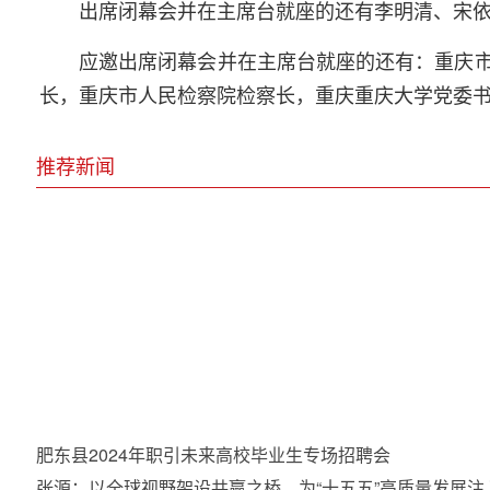
出席闭幕会并在主席台就座的还有李明清、宋
应邀出席闭幕会并在主席台就座的还有：重庆
长，重庆市人民检察院检察长，重庆重庆大学党委书
推荐新闻
广西
肥东县2024年职引未来高校毕业生专场招聘会
张源：以全球视野架设共赢之桥，为“十五五”高质量发展注