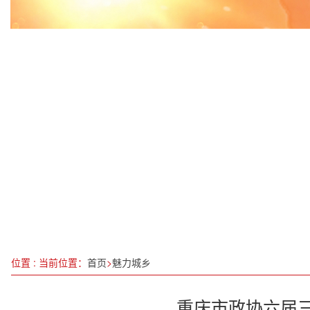
滨州市委书记宋永祥率队到杭州考察招商
锚定“双碳”育新机，绿染田园促振兴：段文岗的纳米
为社会发展提供科学素质基础 绵阳科协开展科普
《哪吒之魔童闹海》登顶全球动画电影票房榜
媒体聚力赋能低空经济 | 海南日报调研组赴省通航
以汉字“数字钥匙”开启文化融合新篇——记“十五五
大哲共享电单车发布会圆满召开: 大哲共享 哲思
广西科学家在红树林下养出高品质青蟹
位置 : 当前位置：
首页
>
魅力城乡
重庆市政协六届