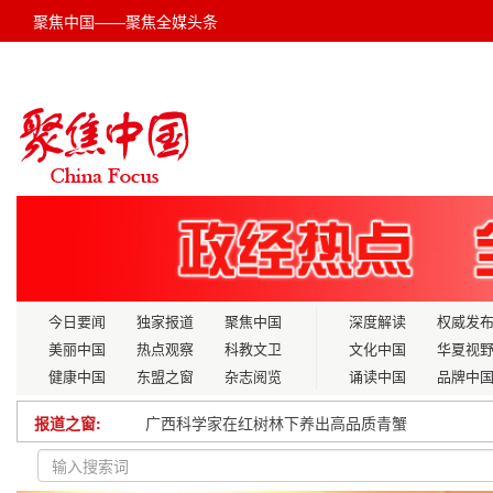
聚焦中国——聚焦全媒头条
今日要闻
独家报道
聚焦中国
深度解读
权威发
美丽中国
热点观察
科教文卫
文化中国
华夏视
健康中国
东盟之窗
杂志阅览
诵读中国
品牌中
报道之窗:
广西南宁五象新区:“三证齐发”擦亮营商环境 亮出
山东省政协副主席段青英来滨调研“城乡基本公共服