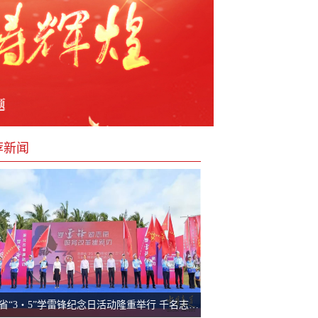
荐新闻
海南省“3・5”学雷锋纪念日活动隆重举行 千名志愿者庄严承诺服务自贸港建设