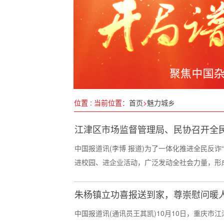
全面营养 全面发展
运河之畔的创业精神传承
第135届广交会将举办 这些亮点不容错
《网络反不正当竞争暂行规定》发布
福青年副主席企业岩霸助力《百年巨匠
位置 : 当前位置：
首页
>
魅力城乡
中国经济圆桌会|农业农村部：耕好“两
江津区市场监督管理局、民协召开全
中国报道讯(李博 报道)为了一体化推进全民反
进校园、进企业活动，广泛发动全社会力量，形成
朱杨镇立功喜报送到家，尊崇慰问暖
中国报道讯(通讯员王其凯)10月10日，重庆