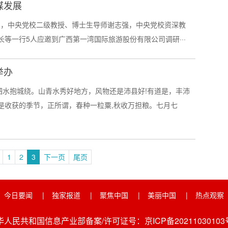
谋发展
至25日，中央党校二级教授、博士生导师谢志强，中央党校资深教
等一行5人应邀到广西第一湾国际旅游股份有限公司调研···
举办
泗水抱城绕。山青水秀好地方，风物还是沛县好!有道是，丰沛
是收获的季节，正所谓，春种一粒粟,秋收万担粮。七月七
1
2
3
下一页
尾页
今日要闻
|
独家报道
|
聚焦中国
|
美丽中国
|
热点观察
华人民共和国信息产业部备案/许可证号：京ICP备20211030103号