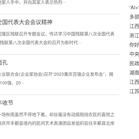
家人手中，并向其家人表示热烈···
“A
多
全国代表大会会议精神
江西
庆市武隆区残联召开专题会议，传达学习中国残联第八次全国代表
21.
浙
残联第八次全国代表大会的召开为新时代···
你
中央
面孔
意
民
湖
企业联合会(企业家协会)召开“2023重庆百强企业发布会”，揭
江西
0强、20···
兵
江
丰收节
，一场秋雨虽然不停地下着，却丝毫没有动摇阻挡农民的喜悦之
，重庆市丰都县境内的民间艺术表演团自发组织前往丰都县北岸