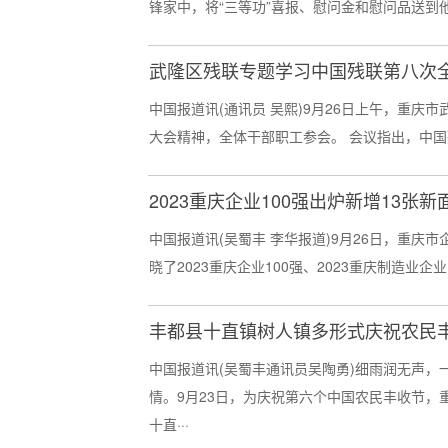
锋家中，将“三等功”喜报、慰问金和慰问品送到他
武隆区残联专题学习中国残联第八次
中国报道讯(通讯员 吴熙)9月26日上午，重
大会精神，全体干部职工参会。 会议指出，中国
2023重庆企业100强出炉新增13张新
中国报道讯(吴蜀丰 李华报道)9月26日，重庆市
晓了2023重庆企业100强、2023重庆制造业企业10
丰都县十直镇树人镇多形式庆祝农民
中国报道讯(吴蜀丰通讯员吴陶勇)细雨润无声
情。9月23日，为庆祝第六个中国农民丰收节
十直···