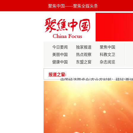
聚焦中国——聚焦全媒头条
今日要闻
独家报道
聚焦中国
美丽中国
热点观察
科教文卫
健康中国
东盟之窗
杂志阅览
报道之窗:
江苏清江浦：整治共享单车，规范城市
重大工程建设加速跑 打造绿色低碳新标
枞味千年融国策：以“农业新质生产力”托
开局之年的产业富民之路
殷大奎：2024年中国研究型医院学会