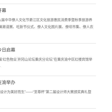
开幕
3第八届中华僚人文化节綦江区文化旅游惠民消费季暨秋季旅游养
演邀请赛、吃新节仪式、僚人文化图片展、僚坝市集、僚人农
今日启幕
首届‘红色物业’井冈山论坛重庆分论坛”在重庆渝中区红楼宾馆举
·
在渝举办
，“设计为美好而生”——“至尊杯”第二届设计师大赛颁奖典礼暨