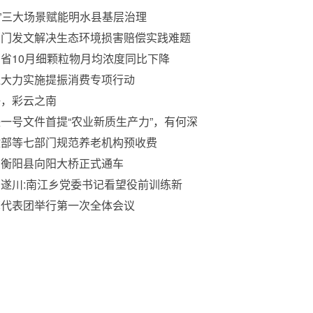
I+”三大场景赋能明水县基层治理
部门发文解决生态环境损害赔偿实践难题
省10月细颗粒物月均浓度同比下降
2%
江大力实施提振消费专项行动
好，彩云之南
一号文件首提“农业新质生产力”，有何深
？
政部等七部门规范养老机构预收费
南衡阳县向阳大桥正式通车
遂川:南江乡党委书记看望役前训练新
，情暖军心鼓干劲
苏代表团举行第一次全体会议