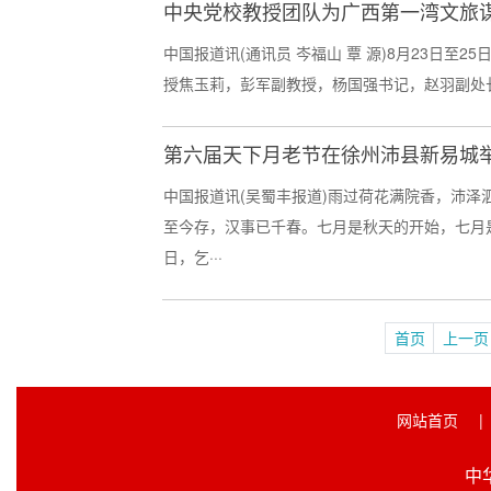
中央党校教授团队为广西第一湾文旅
中国报道讯(通讯员 岑福山 覃 源)8月23日
授焦玉莉，彭军副教授，杨国强书记，赵羽副处长
第六届天下月老节在徐州沛县新易城
中国报道讯(吴蜀丰报道)雨过荷花满院香，沛泽
至今存，汉事已千春。七月是秋天的开始，七月
日，乞···
首页
上一页
网站首页
|
中