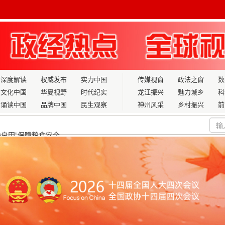
深度解读
权威发布
实力中国
传媒视窗
政法之窗
数
文化中国
华夏视野
时代纪实
龙江振兴
魅力城乡
科
诵读中国
品牌中国
民生观察
神州风采
乡村振兴
前
秩序
签
举乡村振兴的武夷答卷 ——从占兴旺的“然韵”实践看“十五五”
心肺复苏学专委会学术会议致辞