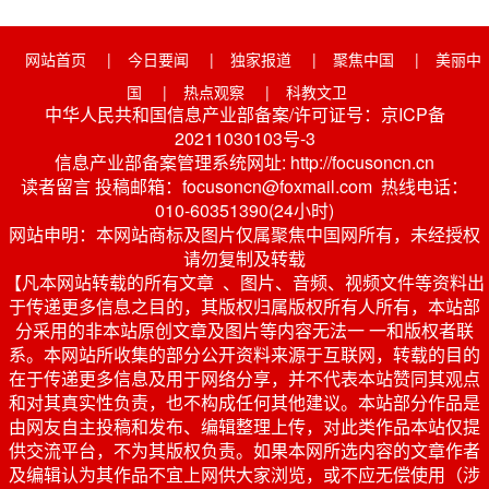
网站首页
|
今日要闻
|
独家报道
|
聚焦中国
|
美丽中
国
|
热点观察
|
科教文卫
中华人民共和国信息产业部备案/许可证号：京ICP备
20211030103号-3
信息产业部备案管理系统网址: http://focusoncn.cn
读者留言 投稿邮箱：focusoncn@foxmail.com 热线电话：
010-60351390(24小时)
网站申明：本网站商标及图片仅属聚焦中国网所有，未经授权
请勿复制及转载
【凡本网站转载的所有文章 、图片、音频、视频文件等资料出
于传递更多信息之目的，其版权归属版权所有人所有，本站部
分采用的非本站原创文章及图片等内容无法一 一和版权者联
系。本网站所收集的部分公开资料来源于互联网，转载的目的
在于传递更多信息及用于网络分享，并不代表本站赞同其观点
和对其真实性负责，也不构成任何其他建议。本站部分作品是
由网友自主投稿和发布、编辑整理上传，对此类作品本站仅提
供交流平台，不为其版权负责。如果本网所选内容的文章作者
及编辑认为其作品不宜上网供大家浏览，或不应无偿使用（涉