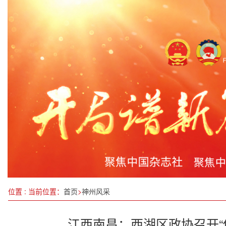
姚高员专题调研人工智能产业发展工作
中国考古博物馆“妙手活千秋——科技考古与遗产保
快讯丨潮州市政协十三届四次会议开幕
检察机关依法对曹兴信决定逮捕
王浩与11位市委书记座谈，交流了什么？
不拘一格选人才 浙江省春季人才交流会在杭举行
缺口400万！人工智能领域急需哪些人才？
前10个月全国新设立外商投资企业同比增长32.1%
位置 : 当前位置：
首页
>
神州风采
江西南昌：西湖区政协召开“