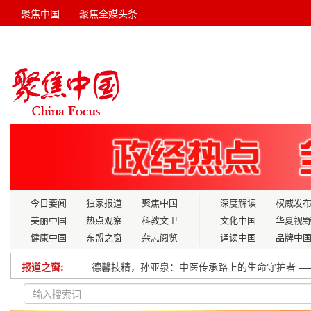
聚焦中国——聚焦全媒头条
今日要闻
独家报道
聚焦中国
深度解读
权威发
美丽中国
热点观察
科教文卫
文化中国
华夏视
健康中国
东盟之窗
杂志阅览
诵读中国
品牌中
报道之窗:
德馨技精，孙亚泉：中医传承路上的生命守护者 —
朱杨镇立功喜报送到家，尊崇慰问暖人心