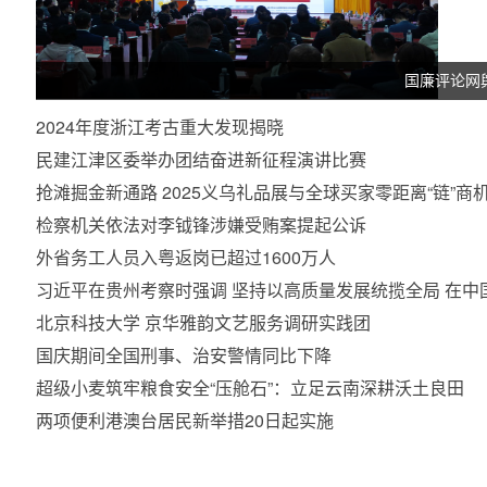
国廉评论网
2024年度浙江考古重大发现揭晓
民建江津区委举办团结奋进新征程演讲比赛
抢滩掘金新通路 2025义乌礼品展与全球买家零距离“链”商
检察机关依法对李钺锋涉嫌受贿案提起公诉
外省务工人员入粤返岗已超过1600万人
习近平在贵州考察时强调 坚持以高质量发展统揽全局 在
北京科技大学 京华雅韵文艺服务调研实践团
国庆期间全国刑事、治安警情同比下降
超级小麦筑牢粮食安全“压舱石”：立足云南深耕沃土良田
两项便利港澳台居民新举措20日起实施