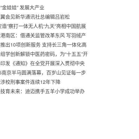
“金娃娃” 发展大产业
祖翼会见新华通讯社总编辑吕岩松
安造”察打一体无人机“九天”亮相中国航展
港南区：借通关监管改革东风 写羽绒产
发展篇章
推出10项创新服务 支持长三角一体化高
量发展
组学创新解锁中医药密码，为“十五五”开
入科技新动能 ——记山东第一医科大学
办印发《通知》在全党开展深入贯彻中央
显全教授的科研报国路
项规定精神学习教育
25南京半马圆满落幕，百岁山见证每一步
持
涉校刑事案件连续12年下降
科技育未来：迪迈携手五羊小学成功举办
打印科技公益课