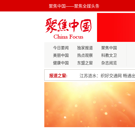
聚焦中国——聚焦全媒头条
今日要闻
独家报道
聚焦中国
美丽中国
热点观察
科教文卫
健康中国
东盟之窗
杂志阅览
报道之窗:
江苏涟水：织好交通网 畅通
意向签约金达5000万元！崇
共建新时代地质工作吉州站正
江西宜春:财会监督工作成果
滨州市无棣县小泊头镇传达学
警”彩夏日 与你“童”行