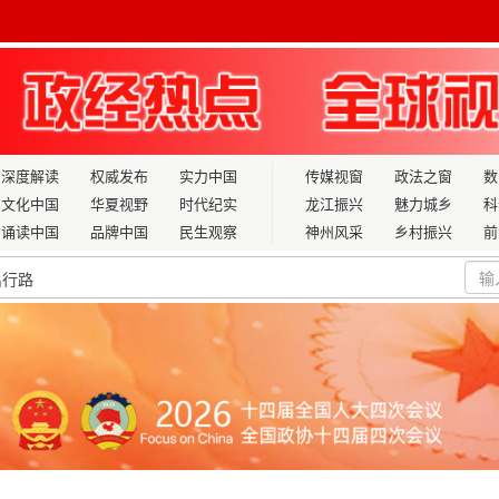
深度解读
权威发布
实力中国
传媒视窗
政法之窗
数
文化中国
华夏视野
时代纪实
龙江振兴
魅力城乡
科
诵读中国
品牌中国
民生观察
神州风采
乡村振兴
前
出行路
左小明山茶香飘邕城
式签约揭牌
显著 助力经济健康发展
习贯彻县“两会”精神