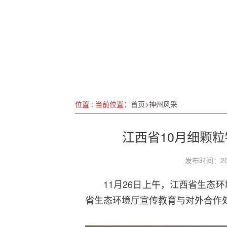
千年敦煌，相约北京 “如是莫
第一届中国侨智发展大会在福
山西省黄河流域生态保护和高
泉源汲古方，匠心焕新生：关
位置 : 当前位置：
首页
>
神州风采
江西省10月细颗粒
发布时间：20
11月26日上午，江西省生态环
省生态环境厅宣传教育与对外合作