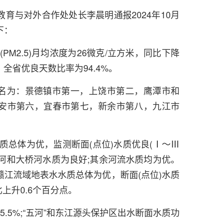
育与对外合作处处长李晨明通报2024年10月
下：
(PM2.5)月均浓度为26微克/立方米，同比下降
。全省优良天数比率为94.4%。
度排名为：景德镇市第一，上饶市第二，鹰潭市和
安市第六，宜春市第七，新余市第八，九江市
。
水质总体为优，监测断面(点位)水质优良(Ⅰ～Ⅲ
，饶河和大桥河水质为良好;其余河流水质均为优。
江流域地表水水质总体为优，断面(点位)水质
比上升0.6个百分点。
.5%;“五河”和东江源头保护区出水断面水质功