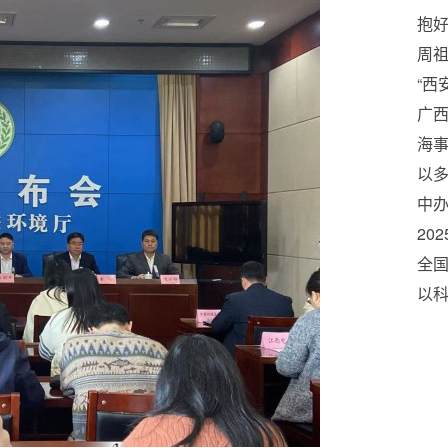
抱好
周
“西
广西
业
海事
质
以多
局注
中
詹
八
20
坚
全国
以
3D