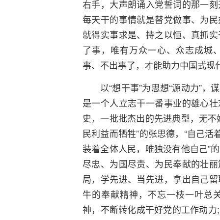
右手，大声朗诵入党誓词的那一刻
每天干的事情就是替党做事、为民
就得实事求是、持之以恒、真抓实
了事，唯有万众一心、众志成城
事、不出事了，才能助力中国式现
以“想干事”为思想“源动力”
是一个人立志干一番事业的雄心壮
史，一批批杰出的先进典型，无不
民利益而牺牲”的张思德，“自己活
装着全体人民，唯独没有他自己”
尽忠、为国尽责、为民奉献的壮丽
局，学先进、当先进，拿出自己留
牛的奉献精神，不忘一枝一叶总
神，不断转化成干好党的工作动力