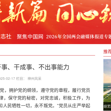
零售新生态 值得期待
中心落户兖矿新里程总医院！
峰会11月举行
能展！航天品质+智慧运维点亮绿色泉城
推
干事、干成事、不出事能力
25-02-17 栏目： 神州风采
产党，拥护党的纲领，遵守党的章程，履行党员
律，保守党的秘密，对党忠诚，积极工作，为
和人民牺牲一切，永不叛党。”党员从庄严举起