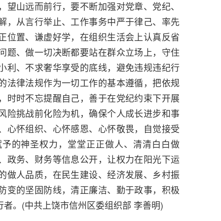
，望山远而前行，要不断加强对党章、党纪、
解，从言行举止、工作事务中严于律己、率先
正位置、谦虚好学，在组织生活会上认真反省
问题、做一切决断都要站在群众立场上，守住
小利、不求奢华享受的底线，避免违规违纪行
的法律法规作为一切工作的基本遵循，把依规
，时时不忘提醒自己，善于在党纪约束下开展
风险挑战前化险为机，确保个人成长进步和事
、心怀组织、心怀感恩、心怀敬畏，自觉接受
赋予的神圣权力，堂堂正正做人、清清白白做
、政务、财务等信息公开，让权力在阳光下运
的做人品质，在民生建设、经济发展、乡村振
防变的坚固防线，清正廉洁、勤于政事，积极
者。(中共上饶市信州区委组织部 李善明)