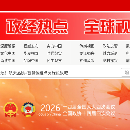
深度解读
权威发布
实力中国
传媒视窗
政法之窗
数
文化中国
华夏视野
时代纪实
龙江振兴
魅力城乡
科
诵读中国
品牌中国
民生观察
神州风采
乡村振兴
前
刘天永的“无度养生”实践与“十五五”健康中国新篇
外贸进出口额再创新高
演活动成功举办
体签约
务活动