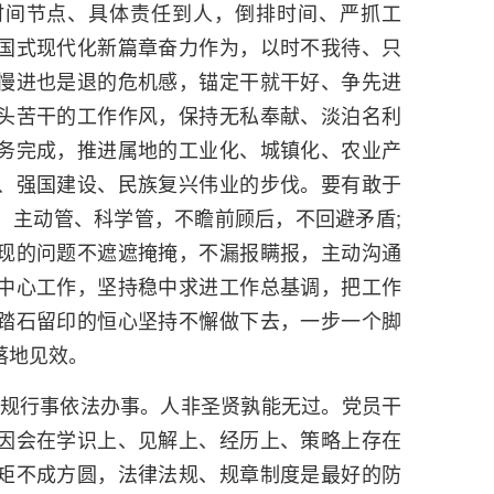
时间节点、具体责任到人，倒排时间、严抓工
国式现代化新篇章奋力作为，以时不我待、只
慢进也是退的危机感，锚定干就干好、争先进
头苦干的工作作风，保持无私奉献、淡泊名利
务完成，推进属地的工业化、城镇化、农业产
、强国建设、民族复兴伟业的步伐。要有敢于
、主动管、科学管，不瞻前顾后，不回避矛盾;
现的问题不遮遮掩掩，不漏报瞒报，主动沟通
中心工作，坚持稳中求进工作总基调，把工作
踏石留印的恒心坚持不懈做下去，一步一个脚
落地见效。
，依规行事依法办事。人非圣贤孰能无过。党员干
因会在学识上、见解上、经历上、策略上存在
矩不成方圆，法律法规、规章制度是最好的防