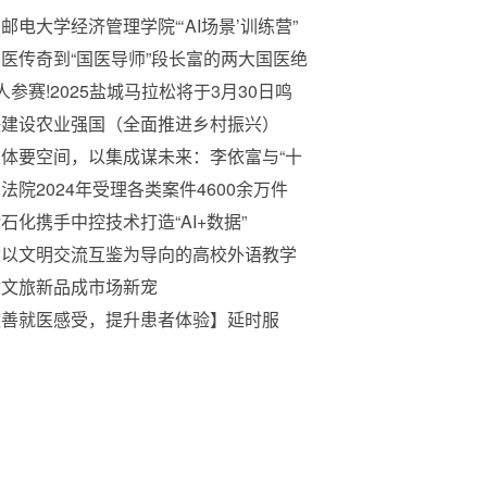
邮电大学经济管理学院“‘AI场景’训练营”
首期）顺利开班
医传奇到“国医导师”段长富的两大国医绝
绝技必将造福中国人，惠及全人类
人参赛!2025盐城马拉松将于3月30日鸣
开跑
快建设农业强国（全面推进乡村振兴）
体要空间，以集成谋未来：李依富与“十
”农业现代化新图景
法院2024年受理各类案件4600余万件
津石化携手中控技术打造“AI+数据”
建以文明交流互鉴为导向的高校外语教学
系
质文旅新品成市场新宠
改善就医感受，提升患者体验】延时服
，给居民多点便利