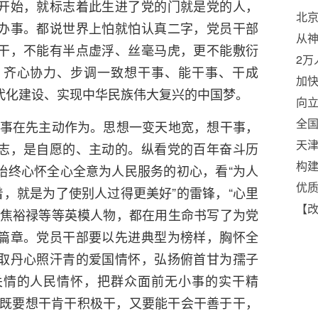
开始，就标志着此生进了党的门就是党的人，
北京
办事。都说世界上怕就怕认真二字，党员干部
（
从神
干，不能有半点虚浮、丝毫马虎，更不能敷衍
学
2万
、齐心协力、步调一致想干事、能干事、干成
枪
加
代化建设、实现中华民族伟大复兴的中国梦。
向立
五五
全国
，谋事在先主动作为。思想一变天地宽，想干事，
‌天
志，是自愿的、主动的。纵看党的百年奋斗历
构
始终心怀全心全意为人民服务的初心，看“为人
体
优
着，就是为了使别人过得更美好”的雷锋，“心里
【
的焦裕禄等等英模人物，都在用生命书写了为党
务
篇章。党员干部要以先进典型为榜样，胸怀全
取丹心照汗青的爱国情怀，弘扬俯首甘为孺子
关情的人民情怀，把群众面前无小事的实干精
;既要想干肯干积极干，又要能干会干善于干，