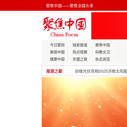
聚焦中国——聚焦全媒头条
今日要闻
独家报道
聚焦中国
美丽中国
热点观察
科教文卫
健康中国
东盟之窗
杂志阅览
报道之窗:
科技强国与国粹复兴的交响——
防城港市持续优化营商环境 
“才聚经开 创领未来”创业路
两岸一家亲 共饮一壶茶
苏州市中医医院吴门医派医联
山西省启动离退休干部志愿服