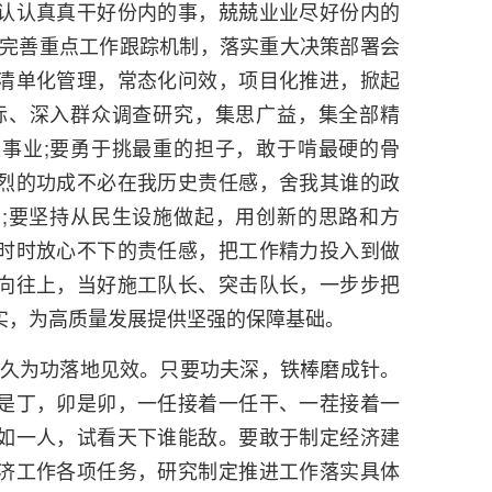
认认真真干好份内的事，兢兢业业尽好份内的
要完善重点工作跟踪机制，落实重大决策部署会
清单化管理，常态化问效，项目化推进，掀起
际、深入群众调查研究，集思广益，集全部精
事业;要勇于挑最重的担子，敢于啃最硬的骨
烈的功成不必在我历史责任感，舍我其谁的政
;要坚持从民生设施做起，用创新的思路和方
时时放心不下的责任感，把工作精力投入到做
向往上，当好施工队长、突击队长，一步步把
实，为高质量发展提供坚强的保障基础。
，久久为功落地见效。只要功夫深，铁棒磨成针。
是丁，卯是卯，一任接着一任干、一茬接着一
如一人，试看天下谁能敌。要敢于制定经济建
济工作各项任务，研究制定推进工作落实具体