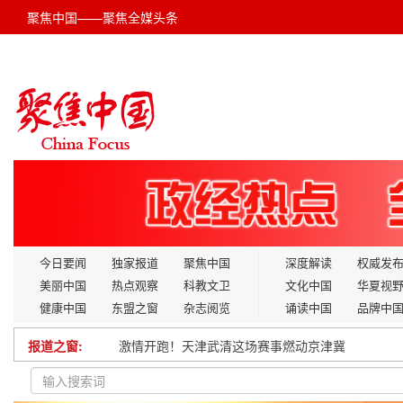
聚焦中国——聚焦全媒头条
今日要闻
独家报道
聚焦中国
深度解读
权威发
美丽中国
热点观察
科教文卫
文化中国
华夏视
健康中国
东盟之窗
杂志阅览
诵读中国
品牌中
报道之窗:
激情开跑！天津武清这场赛事燃动京津冀
湖北再添交通“大动脉”！十巫北高速建成通车