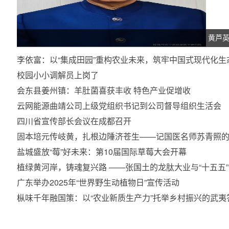
黄芦
李依富：以“集成田园”重构农业未来，筑牢中国式现代化生态
校园小小调解员上岗了
会东县姜州镇：羊肚菌喜获丰收 特色产业促增收
云网能源曲靖公司上级党组织书记到公司督导组织生活会
四川省宣传部长会议在成都召开
固本培元传岐黄，扎根边陲济苍生——记国医名师苏青照的
盐城盛放“莓”好未来：第10届国际草莓大会开幕
植绿黄河岸，铸魂复兴路 ——张国土的龙肽大业与“十五五
广东举办2025年“世界野生动植物日”宣传活动
枞味千年融国策：以“农业新质生产力”托举乡村振兴的武夷答