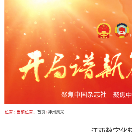
中国工信部：加快培育绿色低碳新兴产业
瑞隆安书苑|《最重要的事只有一件》读书分享会圆
下一步稳就业，这四方面措施将推出
北农师生用心用情上好乡村振兴“大思政课”
全国人大常委会副委员长郑建邦率队在晋调研
习近平在贵州考察时强调 坚持以高质量发展统揽全
全球公共安全合作论坛（连云港）2024年大会开幕
中国多所高校加大力度培养人工智能人才
位置 : 当前位置：
首页
>
神州风采
江西数字化