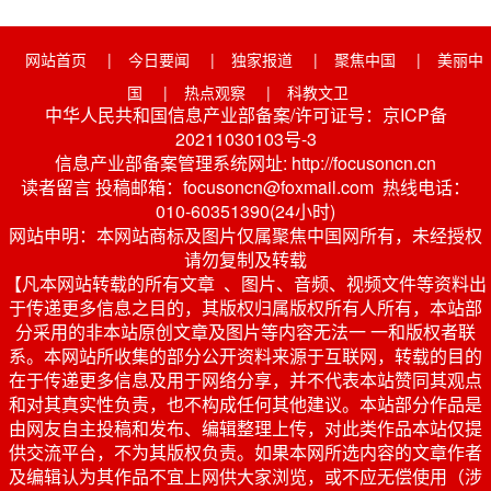
网站首页
|
今日要闻
|
独家报道
|
聚焦中国
|
美丽中
国
|
热点观察
|
科教文卫
中华人民共和国信息产业部备案/许可证号：京ICP备
20211030103号-3
信息产业部备案管理系统网址: http://focusoncn.cn
读者留言 投稿邮箱：focusoncn@foxmail.com 热线电话：
010-60351390(24小时)
网站申明：本网站商标及图片仅属聚焦中国网所有，未经授权
请勿复制及转载
【凡本网站转载的所有文章 、图片、音频、视频文件等资料出
于传递更多信息之目的，其版权归属版权所有人所有，本站部
分采用的非本站原创文章及图片等内容无法一 一和版权者联
系。本网站所收集的部分公开资料来源于互联网，转载的目的
在于传递更多信息及用于网络分享，并不代表本站赞同其观点
和对其真实性负责，也不构成任何其他建议。本站部分作品是
由网友自主投稿和发布、编辑整理上传，对此类作品本站仅提
供交流平台，不为其版权负责。如果本网所选内容的文章作者
及编辑认为其作品不宜上网供大家浏览，或不应无偿使用（涉