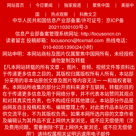
网站首页
|
今日要闻
|
独家报道
|
聚焦中国
|
美丽中
国
|
热点观察
|
科教文卫
中华人民共和国信息产业部备案/许可证号：京ICP备
20211030103号-3
信息产业部备案管理系统网址: http://focusoncn.cn
读者留言 投稿邮箱：focusoncn@foxmail.com 热线电话：
010-60351390(24小时)
网站申明：本网站商标及图片仅属聚焦中国网所有，未经授权
请勿复制及转载
【凡本网站转载的所有文章 、图片、音频、视频文件等资料出
于传递更多信息之目的，其版权归属版权所有人所有，本站部
分采用的非本站原创文章及图片等内容无法一 一和版权者联
系。本网站所收集的部分公开资料来源于互联网，转载的目的
在于传递更多信息及用于网络分享，并不代表本站赞同其观点
和对其真实性负责，也不构成任何其他建议。本站部分作品是
由网友自主投稿和发布、编辑整理上传，对此类作品本站仅提
供交流平台，不为其版权负责。如果本网所选内容的文章作者
及编辑认为其作品不宜上网供大家浏览，或不应无偿使用（涉
及费用问题，需要删除“不宜上网供大家浏览，或不应无偿使
用”）请持权属相关证明迅速用电子邮件