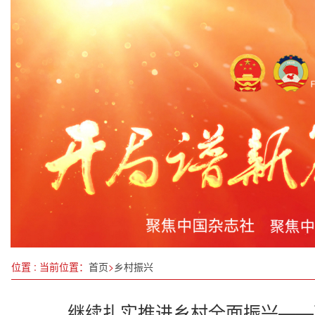
东营市政协召开提案办理工作会议
四川省科技厅出台9条“硬举措”，助力经济持续回升
聚焦学子群体再升级，加多宝·学子情公益基金在京
山西省公布两处北朝摩崖造像调查资料
四川宣汉：工业崛起，奏响经济发展最强音
5G + 心脏猝死防救治项目入选工信部全国优秀项目
北京邮电大学经济管理学院“‘AI场景’训练营”（首
深学细悟全会精神 勇担时代发展使命——以邓承
位置 : 当前位置：
首页
>
乡村振兴
继续扎实推进乡村全面振兴——