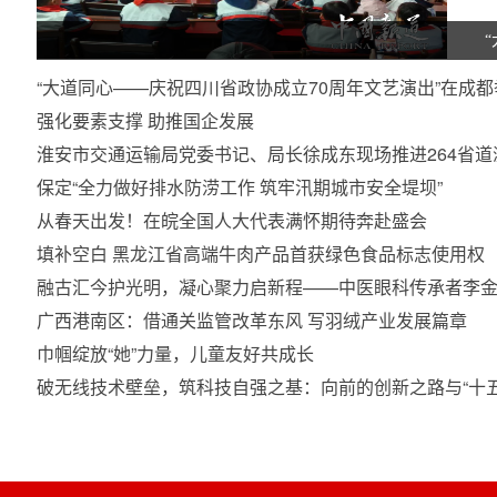
“大道同心——庆祝四川省政协成立70周年文艺演出”在成都
强化要素支撑 助推国企发展
淮安市交通运输局党委书记、局长徐成东现场推进264省
保定“全力做好排水防涝工作 筑牢汛期城市安全堤坝”
从春天出发！在皖全国人大代表满怀期待奔赴盛会
填补空白 黑龙江省高端牛肉产品首获绿色食品标志使用权
融古汇今护光明，凝心聚力启新程——中医眼科传承者李金
广西港南区：借通关监管改革东风 写羽绒产业发展篇章
巾帼绽放“她”力量，儿童友好共成长
破无线技术壁垒，筑科技自强之基：向前的创新之路与“十五