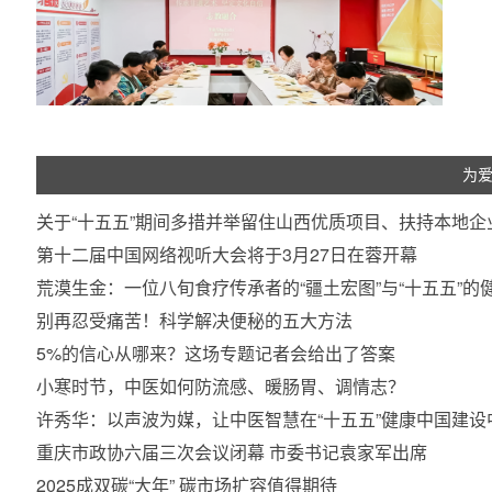
为爱
关于“十五五”期间多措并举留住山西优质项目、扶持本地企
第十二届中国网络视听大会将于3月27日在蓉开幕
荒漠生金：一位八旬食疗传承者的“疆土宏图”与“十五五”
别再忍受痛苦！科学解决便秘的五大方法
5%的信心从哪来？这场专题记者会给出了答案
小寒时节，中医如何防流感、暖肠胃、调情志？
许秀华：以声波为媒，让中医智慧在“十五五”健康中国建设
重庆市政协六届三次会议闭幕 市委书记袁家军出席
2025成双碳“大年” 碳市场扩容值得期待