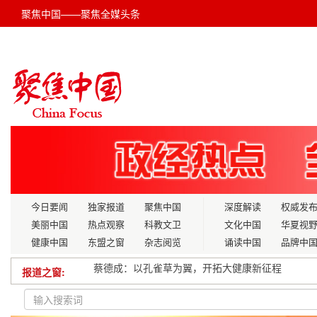
聚焦中国——聚焦全媒头条
今日要闻
独家报道
聚焦中国
深度解读
权威发
美丽中国
热点观察
科教文卫
文化中国
华夏视
健康中国
东盟之窗
杂志阅览
诵读中国
品牌中
报道之窗:
赋能高校青年 共筑乡村儿童健康成长路
多部门部署“五一”重点地区防汛救灾应对工作