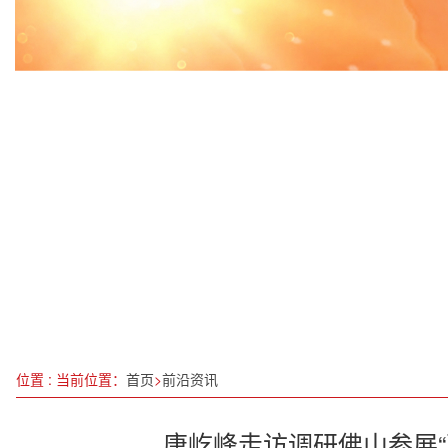
中组部、团中央第25批赴川博士服务团成员正式入
龙泉驿区“四上”企业数量突破1100家
综艺赋能2.0：透视桃园村如何借力《经营吧，少
安徽首个医学类院士工作站成立
匠心塑美三十载：王晓媛的“阿露丝”之路与“十五
绵阳召开的“新春第一会” 立意高远、催人奋进
西藏各族群众欢庆藏历新年
蔡德成：以孔雀草为翼，开拓大健康新征程
位置 : 当前位置：
首页
>
前沿资讯
唐屹峰走访调研佛山参展