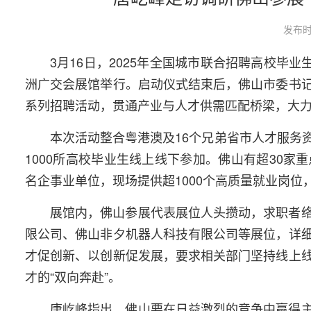
发布时
3月16日，2025年全国城市联合招聘高校毕
洲广交会展馆举行。启动仪式结束后，佛山市委书
系列招聘活动，贯通产业与人才供需匹配桥梁，大
本次活动整合粤港澳及16个兄弟省市人才服务资
1000所高校毕业生线上线下参加。佛山有超30
名企事业单位，现场提供超1000个高质量就业岗
展馆内，佛山参展代表展位人头攒动，求职者
限公司、佛山非夕机器人科技有限公司等展位，详
才促创新、以创新促发展，要求相关部门坚持线上
才的“双向奔赴”。
唐屹峰指出，佛山要在日益激烈的竞争中赢得