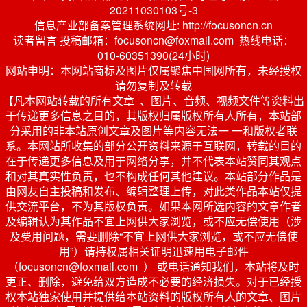
20211030103号-3
信息产业部备案管理系统网址: http://focusoncn.cn
读者留言 投稿邮箱：focusoncn@foxmail.com 热线电话：
010-60351390(24小时)
网站申明：本网站商标及图片仅属聚焦中国网所有，未经授权
请勿复制及转载
【凡本网站转载的所有文章 、图片、音频、视频文件等资料出
于传递更多信息之目的，其版权归属版权所有人所有，本站部
分采用的非本站原创文章及图片等内容无法一 一和版权者联
系。本网站所收集的部分公开资料来源于互联网，转载的目的
在于传递更多信息及用于网络分享，并不代表本站赞同其观点
和对其真实性负责，也不构成任何其他建议。本站部分作品是
由网友自主投稿和发布、编辑整理上传，对此类作品本站仅提
供交流平台，不为其版权负责。如果本网所选内容的文章作者
及编辑认为其作品不宜上网供大家浏览，或不应无偿使用（涉
及费用问题，需要删除“不宜上网供大家浏览，或不应无偿使
用”）请持权属相关证明迅速用电子邮件
（focusoncn@foxmail.com ） 或电话通知我们，本站将及时
更正、删除，避免给双方造成不必要的经济损失。对于已经授
权本站独家使用并提供给本站资料的版权所有人的文章、图片