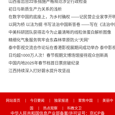
山西省出台22条措施严格规范涉企行政检查
初日与新质生产力关系的浅析
在数字中国的底座上，为乡村确权 ——记民营企业家李开
以网为桥 以法为纲 书写法治中国新答卷 ——写在《法治
中美科研团队获得迄今为止最清晰的线粒体蛋白解析图像
精细化气象服务筑牢会东森林草原防火“天网”
泰中影视交流合作论坛在香港影视展期间成功举办 泰中影
日均超1000万人次！春节假期文博场馆接待观众创新高
中国内地2025年春节档首日票房破纪录
江西持续深入打好碧水提升攻坚战
网站首页
|
今日要闻
|
独家报道
|
聚焦中国
|
美丽中
国
|
热点观察
|
科教文卫
中华人民共和国信息产业部备案/许可证号：京ICP备