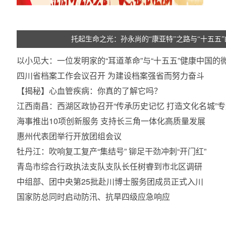
托起生命之光：孙永尚的“康亚特”之路与“十五五
以小见大：一位发明家的“耳道革命”与“十五五”健康中国的
四川省档案工作会议召开 为建设档案强省而努力奋斗
【揭秘】心血管疾病：你真的了解它吗？
江西南昌：西湖区政协召开“传承历史记忆 打造文化名城”
海事推出10项创新服务 支持长三角一体化高质量发展
惠州代表团举行开放团组会议
牡丹江：吹响复工复产“集结号” 铆足干劲冲刺“开门红”
青岛市综合行政执法支队支队长任树睿到市北区调研
中组部、团中央第25批赴川博士服务团成员正式入川
国家防总同时启动防汛、抗旱四级应急响应