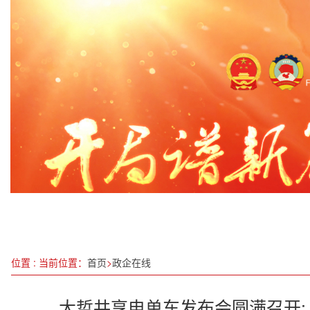
强枢纽强通道强网络推动成渝交通一体化发展
我科研人员发现可能在火星存活的植物
深学细悟全会精神，勇担时代发展使命——学习党
山东临沂：全市公安局长会议召开
奋进“十五五” 科技谱新篇：翟文俊教授与他的杜仲
最高法发布食品药品惩罚性赔偿司法解释
“常客”脱氢乙酸钠彻底告别“面包糕点圈”
新原理潜艇——伸缩式潜水登陆／运输艇
位置 : 当前位置：
首页
>
政企在线
大哲共享电单车发布会圆满召开: