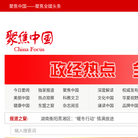
聚焦中国——聚焦全媒头条
今日要闻
独家报道
聚焦中国
深度解读
权威发
美丽中国
热点观察
科教文卫
文化中国
华夏视
健康中国
东盟之窗
杂志阅览
诵读中国
品牌中
报道之窗:
湖南衡阳蒸湘区：“暖冬行动” 情满旅途
北农师生用心用情上好乡村振兴“大思政课”