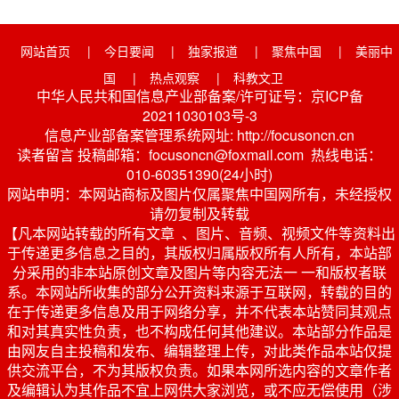
网站首页
|
今日要闻
|
独家报道
|
聚焦中国
|
美丽中
国
|
热点观察
|
科教文卫
中华人民共和国信息产业部备案/许可证号：京ICP备
20211030103号-3
信息产业部备案管理系统网址: http://focusoncn.cn
读者留言 投稿邮箱：focusoncn@foxmail.com 热线电话：
010-60351390(24小时)
网站申明：本网站商标及图片仅属聚焦中国网所有，未经授权
请勿复制及转载
【凡本网站转载的所有文章 、图片、音频、视频文件等资料出
于传递更多信息之目的，其版权归属版权所有人所有，本站部
分采用的非本站原创文章及图片等内容无法一 一和版权者联
系。本网站所收集的部分公开资料来源于互联网，转载的目的
在于传递更多信息及用于网络分享，并不代表本站赞同其观点
和对其真实性负责，也不构成任何其他建议。本站部分作品是
由网友自主投稿和发布、编辑整理上传，对此类作品本站仅提
供交流平台，不为其版权负责。如果本网所选内容的文章作者
及编辑认为其作品不宜上网供大家浏览，或不应无偿使用（涉