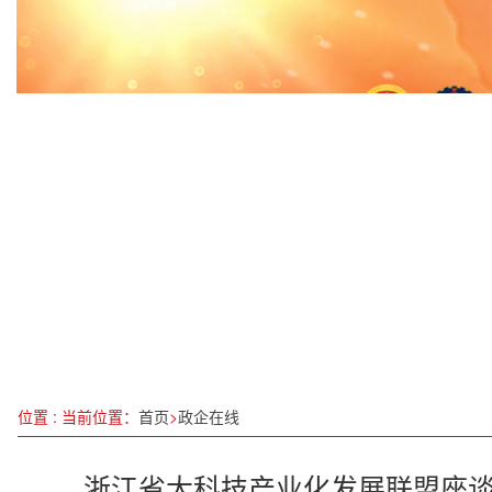
创维光伏亮相2025济南太阳能展！航天品质+智慧
中国首个无废低碳产品认证在宁波发布
【揭秘】心血管疾病：你真的了解它吗？
石破茂终见特朗普，日本为“安全”掏了多少成本？
破局“红海”，构筑绿洲：赵小峰的数字创新实践与“
湛江东海岛液散码头举行竣工庆典
中国大力实施可再生能源替代行动
书写在绿水青山间的生态答卷
位置 : 当前位置：
首页
>
政企在线
浙江省大科技产业化发展联盟座谈