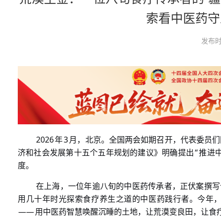
索看中医药守
发布时
2026
3
年
月，北京。全国两会如期召开，代表委员们
“
济和社会发展第十五个五年规划的建议》明确提出
推进
度。
在上海，一位年逾八旬的中医药传承者，正伏案撰写
用几十年时光探索食疗养生之道的中医药践行者。今年
——
用中医药智慧唤醒沉睡的土地，让荒漠变良田，让食