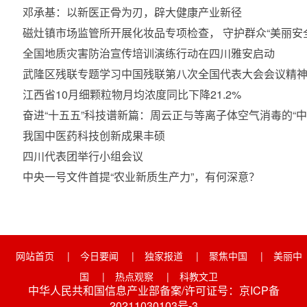
邓承基：以新医正骨为刃，辟大健康产业新径
磁灶镇市场监管所开展化妆品专项检查， 守护群众“美丽安
全国地质灾害防治宣传培训演练行动在四川雅安启动
武隆区残联专题学习中国残联第八次全国代表大会会议精
江西省10月细颗粒物月均浓度同比下降21.2%
奋进“十五五”科技谱新篇：周云正与等离子体空气消毒的“中
我国中医药科技创新成果丰硕
四川代表团举行小组会议
中央一号文件首提“农业新质生产力”，有何深意？
网站首页
|
今日要闻
|
独家报道
|
聚焦中国
|
美丽中
国
|
热点观察
|
科教文卫
中华人民共和国信息产业部备案/许可证号：京ICP备
20211030103号-3