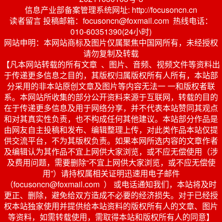
信息产业部备案管理系统网址: http://focusoncn.cn
读者留言 投稿邮箱：focusoncn@foxmail.com 热线电话：
010-60351390(24小时)
网站申明：本网站商标及图片仅属聚焦中国网所有，未经授权
请勿复制及转载
【凡本网站转载的所有文章 、图片、音频、视频文件等资料出
于传递更多信息之目的，其版权归属版权所有人所有，本站部
分采用的非本站原创文章及图片等内容无法一 一和版权者联
系。本网站所收集的部分公开资料来源于互联网，转载的目的
在于传递更多信息及用于网络分享，并不代表本站赞同其观点
和对其真实性负责，也不构成任何其他建议。本站部分作品是
由网友自主投稿和发布、编辑整理上传，对此类作品本站仅提
供交流平台，不为其版权负责。如果本网所选内容的文章作者
及编辑认为其作品不宜上网供大家浏览，或不应无偿使用（涉
及费用问题，需要删除“不宜上网供大家浏览，或不应无偿使
用”）请持权属相关证明迅速用电子邮件
（focusoncn@foxmail.com ） 或电话通知我们，本站将及时
更正、删除，避免给双方造成不必要的经济损失。对于已经授
权本站独家使用并提供给本站资料的版权所有人的文章、图片
等资料，如需转载使用，需取得本站和版权所有人的同意】