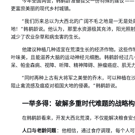
——
今年全国两会，韩鹤龄准备提交一份特殊的建议
更富庶美丽的现代乡村城镇。
“
我们历来总以为大西北的广阔不毛之地是一无是处
”
地！
韩鹤龄说。他认为，那里水资源极其充沛，阳光照
减少了农业杂草和病虫害的生长。
他建议种植几种适宜在荒漠生长的经济作物。这些作
叶味美，且能滋养大脑的运动神经元细胞。韩鹤龄经过几
呆、帕金森病、视障、听障、精神障碍、肿瘤癌症、肌无
“
同时再种上古有大将军之美誉的乔木，可以种植在
”
阻止禽流感及瘟疫对祖国大地的侵袭。
韩鹤龄说。
一举多得：破解多重时代难题的战略构
在韩鹤龄看来，开发大西北荒漠，不仅能解决粮食安
人口与老龄问题
：他相信，通过食疗调理，每个人可