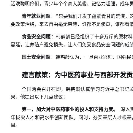
活泼聪明伶俐，青少年个个高大英俊、记忆力超强，成年
“
青年就业问题
：
只要我们开发了疆蒙青甘的荒漠，
要政策活络，来去自由毫无束缚，谁都不是傻瓜，谁都看
食品安全问题
：韩鹤龄已经组织了十多万斤的原材料
蔓延，让养殖户避免损失，让人们免受食品安全问题的威
国土安全问题
：韩鹤龄认为，一旦百业兴旺、国强民
建言献策：为中医药事业与西部开发贡
全国两会召开在即，韩鹤龄认真学习习近平总书记
果，他提出以下几点建议：
第一，加大对中医药事业的投入和支持力度。
深入
年拔尖人才和高水平创新团队。同时，夯实基层人才根基
目。