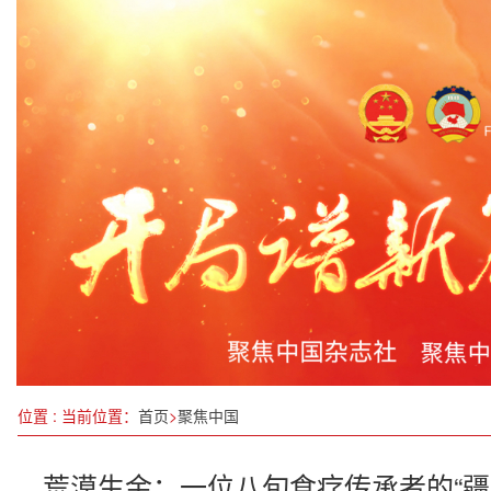
涞源县农业农村局举行《农药兽药包装废弃物回收
全面推进乡村振兴 为实现农业农村现代化而不懈奋
固本培元传岐黄，扎根边陲济苍生——记国医名师苏
事关“养老钱”！金融监管总局发声
第七届中德环境论坛在苏州举行
四川代表团代表已提交10件议案、503件建议
广西兴业城隍镇： 人大代表牵头激活经济发展新引擎
中国海洋碳汇资源丰富 开发潜力巨大
位置 : 当前位置：
首页
>
聚焦中国
荒漠生金：一位八旬食疗传承者的“疆