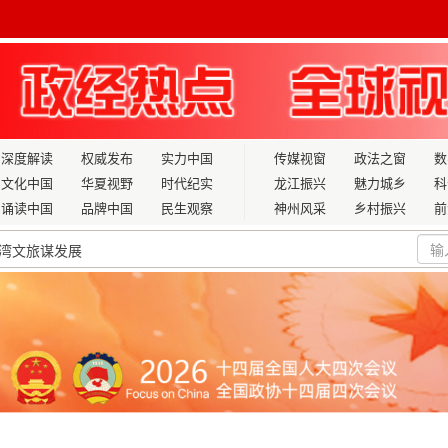
深度解读
权威发布
实力中国
传媒视窗
政法之窗
数
文化中国
华夏视野
时代纪实
龙江振兴
魅力城乡
科
诵读中国
品牌中国
民生观察
神州风采
乡村振兴
前
湾文旅谋发展
聚焦“十五五”，蔡海德为“健康中国”之志再赋能
政为民能力
从朝阳站出发，2025年春季新老兵踏上荣耀征程