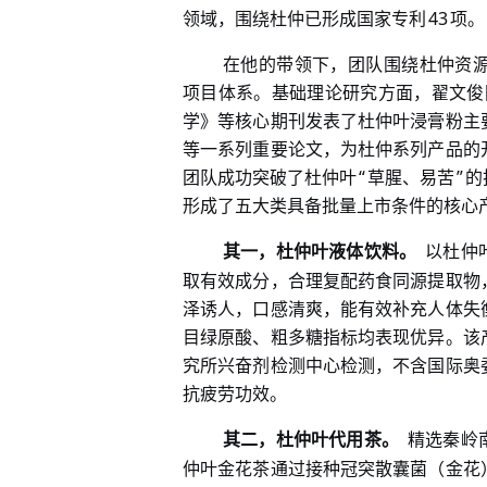
43
领域，围绕杜仲已形成国家专利
项。
在他的带领下，团队围绕杜仲资
项目体系。基础理论研究方面，翟文俊
学》等核心期刊发表了杜仲叶浸膏粉主
等一系列重要论文，为杜仲系列产品的
“
”
团队成功突破了杜仲叶
草腥、易苦
的
形成了五大类具备批量上市条件的核心
其一，杜仲叶液体饮料。
以杜仲
取有效成分，合理复配药食同源提取物
泽诱人，口感清爽，能有效补充人体失
目绿原酸、粗多糖指标均表现优异。该
究所兴奋剂检测中心检测，不含国际奥
抗疲劳功效。
其二，杜仲叶代用茶。
精选秦岭
仲叶金花茶通过接种冠突散囊菌（金花