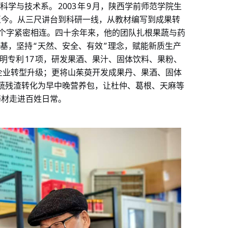
2003
9
科学与技术系。
年
月，陕西学前师范学院生
至今。从三尺讲台到科研一线，从教材编写到成果转
个字紧密相连。四十余年来，他的团队扎根果蔬与药
“
”
基，坚持
天然、安全、有效
理念，赋能新质生产
17
明专利
项，研发果酒、果汁、固体饮料、果粉、
企业转型升级；更将山茱萸开发成果丹、果酒、固体
蔬残渣转化为早中晚营养包，让杜仲、葛根、天麻等
药材走进百姓日常。