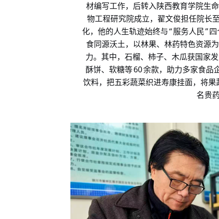
材编写工作，后转入陕西教育学院生命
物工程研究院成立，翟文俊担任院长
“
”
化，他的人生轨迹始终与
服务人民
四
食同源沃土，以林果、林药特色资源为
力。其中，石榴、柿子、木瓜获国家发
60
酥饼、软糖等
余款，助力多家食品
饮料，把五彩蔬菜织进寿康挂面，将果
名贵