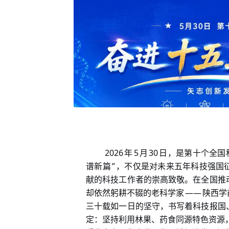
2026
5
30
年
月
日，是第十个全国
”
谱新篇
，不仅是对未来五年科技强国
献的科技工作者的崇高致敬。在全国推
——
却依然躬耕不辍的老科学家
陕西学
三十载如一日的坚守，书写着科技报国
定：坚持利用林果、药食同源特色资源