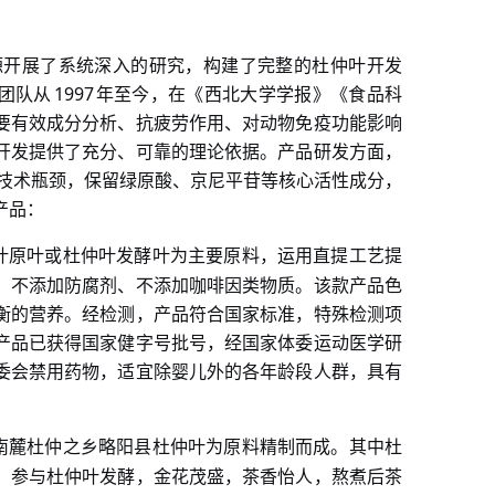
源开展了系统深入的研究，构建了完整的杜仲叶开发
1997
团队从
年至今，在《西北大学学报》《食品科
要有效成分分析、抗疲劳作用、对动物免疫功能影响
开发提供了充分、可靠的理论依据。产品研发方面，
技术瓶颈，保留绿原酸、京尼平苷等核心活性成分，
产品：
叶原叶或杜仲叶发酵叶为主要原料，运用直提工艺提
，不添加防腐剂、不添加咖啡因类物质。该款产品色
衡的营养。经检测，产品符合国家标准，特殊检测项
产品已获得国家健字号批号，经国家体委运动医学研
委会禁用药物，适宜除婴儿外的各年龄段人群，具有
南麓杜仲之乡略阳县杜仲叶为原料精制而成。其中杜
）参与杜仲叶发酵，金花茂盛，茶香怡人，熬煮后茶