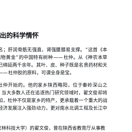
出的科学情怀
”
名；肝润骨筋无强直，肾强腰膝易支撑。
这首《本
”
——
植物黄金
的中国特有树种
杜仲。从《神农本草
已绵延两千余年。其叶、皮、种子既是名贵药材和天
——
杜仲胶的原料，可谓全身是宝。
杜仲开始的。他的家乡陕西略阳，位于秦岭深山之
，当大多数人还在追逐热门研究领域时，翟文俊却将
知，杜仲不仅是家乡的特产，更承载着一个重大的战
经济发展注入强劲动力，更对南水北调工程及长江中
农林科技大学）的翟文俊，曾在陕西省教育厅从事教