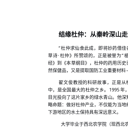
结缘杜仲：从秦岭深山走
“
杜仲求仙食此成，即将妙药借佳
·
“
草诗
杜仲》所赞颂的，正是被誉为
经》到《本草纲目》，杜仲的药用历史
然保健品，又是提取国防工业重要材料
翟文俊教授的科研故事，正是从
1995
中，是全国最大的杜仲之乡。
年
目光投向了这片家乡的绿水青山。他深
略命题：做好杜仲产业，不仅能为当地
下游地区的水土保持具有深远意义。
大学毕业于西北农学院（现西北