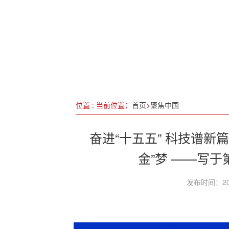
专家剖析 学术解读“鑫铃复混
中国工信部：加快培育绿色低
强化知识产权保护增活力
党员干部“身边事”违法违纪教
位置 : 当前位置：
首页
>
聚焦中国
奋进“十五五” 科技谱新
金”梦 ——写
发布时间：20