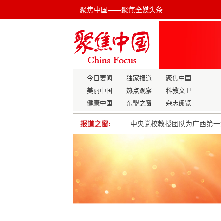
聚焦中国——聚焦全媒头条
今日要闻
独家报道
聚焦中国
美丽中国
热点观察
科教文卫
健康中国
东盟之窗
杂志阅览
报道之窗:
中央党校教授团队为广西第一
党的二十届四中全会公报有感：
“移居”变“宜居”家园焕新颜
大庆冬捕有“流量”也有“留量”
在“学中干、干中学”上提升执
驼铃声响处 春潮暖征途 ——