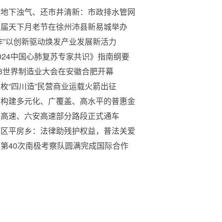
除地下浊气、还市井清新：市政排水管网
臭根源治理望十五五城市最有面子的里子
六届天下月老节在徐州沛县新易城举办
程
作”以创新驱动焕发产业发展新活力
024中国心肺复苏专家共识》指南纲要
23世界制造业大会在安徽合肥开幕
枚“四川造”民营商业运载火箭出征
何构建多元化、广覆盖、高水平的普惠金
体系？
晴高速、六安高速部分路段正式通车
阳区平房乡：法律助残护权益，普法关爱
距离
第40次南极考察队圆满完成国际合作
”计划航空调查