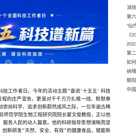
消
恶
第
工
“仙
《2
20
第二
如
融
纳
朝
零
中国
“
‘
’
科技工作者日。今年的活动主题
奋进
十五五
科技
“环
征程的庄严宣告，更是对千千万万扎根一线、默默奉
动崇尚科学、追求创新蔚然成风之际，一位年逾古稀
前师范学院生物工程研究院院长翟文俊教授，正以他
、服务人民的动人篇章。他的科研指导思想清晰而坚
“
”
，创新研发
天然、安全、有效
的健康食品，赋能新