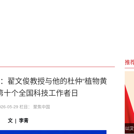
肥厂”的生存之困
碳新兴产业
育警钟长鸣
推
篇：翟文俊教授与他的杜仲“植物黄
于第十个全国科技工作者日
26-05-29 栏目： 聚焦中国
|
文
李青