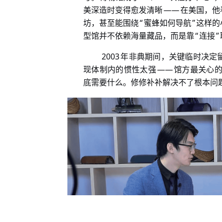
——
美深造时变得愈发清晰
在美国，他
“
”
坊，甚至能围绕
蜜蜂如何导航
这样的
“
”
型馆并不依赖海量藏品，而是靠
连接
2003
年非典期间，关键临时决定
——
现体制内的惯性太强
馆方最关心
底需要什么。修修补补解决不了根本问