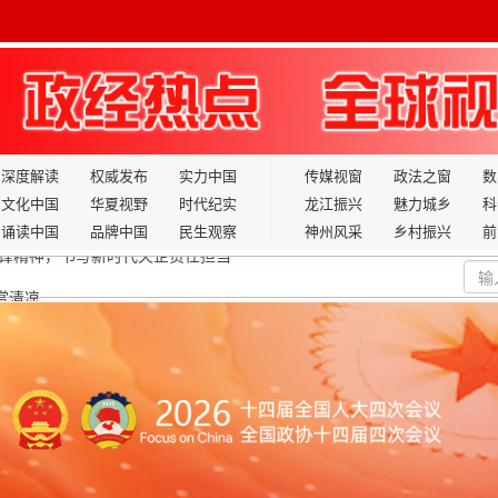
深度解读
权威发布
实力中国
传媒视窗
政法之窗
数
文化中国
华夏视野
时代纪实
龙江振兴
魅力城乡
科
诵读中国
品牌中国
民生观察
神州风采
乡村振兴
前
”赏清凉
制造业升级
万英才汇南粤”春季大型综合招聘会代表
独家定点
标 为教育强国建设提供更大智力支撑
召开全民反诈骗工作推进会