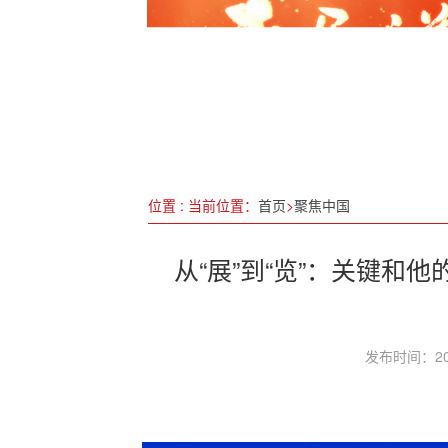
金湘军主持召开省政府常务会
李锋副省长调研涉侨工作
Sora火了，通用人工智能要
六局一建华中分公司：践行雷
位置 : 当前位置：
首页
>
聚焦中国
从“展”到“览”：关键和
发布时间：20