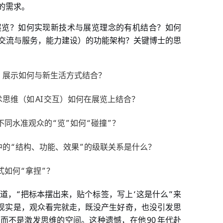
的需求。
展览？如何实现新技术与展览理念的有机结合？如何
交流与服务，能力建设）的功能架构？关键博士的思
）展示如何与新生活方式结合？
AI
术思维（如
交互）如何在展览上结合？
“
”
“
”
不同水准观众的
览
如何
碰撞
？
“
”
中的
结构、功能、效果
的级联关系是什么？
“
”
式如何
拿捏
？
“
‘
’‘
道，
把标本摆出来，贴个标签，写上
这是什么
来
现实是，观众看完就走，既没产生好奇，也没引发思
90
，而不是激发思维的空间。这种遗憾，在他
年代赴