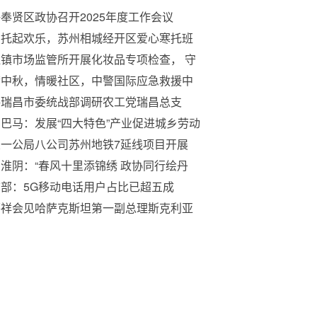
奉贤区政协召开2025年度工作会议
爱托起欢乐，苏州相城经开区爱心寒托班
满结业
镇市场监管所开展化妆品专项检查， 守
众“美丽安全”
满中秋，情暖社区，中警国际应急救援中
，温暖传递——中秋慰问南城蛤地老人
共瑞昌市委统战部调研农工党瑞昌总支
巴马：发展“四大特色”产业促进城乡劳动
就业
交一公局八公司苏州地铁7延线项目开展
此‘清’绿 ‘廉’动人心”主题活动
淮阴：“春风十里添锦绣 政协同行绘丹
部：5G移动电话用户占比已超五成
薛祥会见哈萨克斯坦第一副总理斯克利亚
并共同主持中哈合作委员会第十二次会议