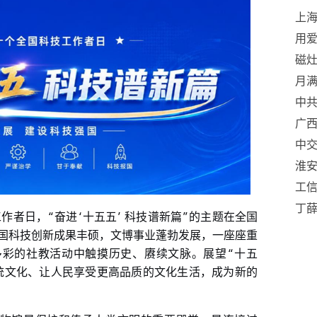
上海
用
圆
磁灶
护群
月
心
中
广西
力
中
“植
淮安
青”
工信
丁
“
‘
’
”
工作者日，
奋进
十五五
科技谱新篇
的主题在全国
尔
国科技创新成果丰硕，文博事业蓬勃发展，一座座重
“
多彩的社教活动中触摸历史、赓续文脉。展望
十五
统文化、让人民享受更高品质的文化生活，成为新的