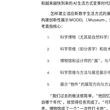
AI
和越来越快到来的
生活方式变革时代
怎样建立适应新数字生活方式的
MODEL
Museum
构建创新性展示
（
，
考直指核心：
科学博物（尤其是自然科学
科学思维（如分类学）和技
“
”
博物馆和设计师的
展
，与
科学思维与方法与展览展示
“
”
展示
物件
的展现方向与方
“
”
我们过去的做法很简单，
他回忆
’
”
自哪个年代
，就觉得任务完成了。
可
“
”
考。博物馆成了一个
一次性打卡地