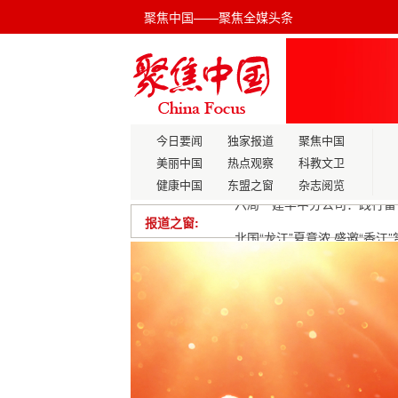
聚焦中国——聚焦全媒头条
今日要闻
独家报道
聚焦中国
美丽中国
热点观察
科教文卫
健康中国
东盟之窗
杂志阅览
报道之窗:
北国“龙江”夏意浓 盛邀“香江
江西数字化转型全面铺开加快
唐屹峰走访调研佛山参展“百
禾赛再获欧洲领先主机厂多年
李华照：锚定“十五五”发展目
江津区市场监督管理局、民协