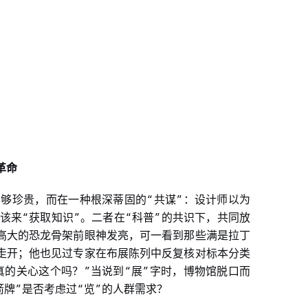
革命
“
”
不够珍贵，而在一种根深蒂固的
共谋
：设计师以为
“
”
“
”
该来
获取知识
。二者在
科普
的共识下，共同放
高大的恐龙骨架前眼神发亮，可一看到那些满是拉丁
走开；他也见过专家在布展陈列中反复核对标本分类
”
“
”
真的关心这个吗？
当说到
展
字时，博物馆脱口而
”
“
”
箭牌
是否考虑过
览
的人群需求？