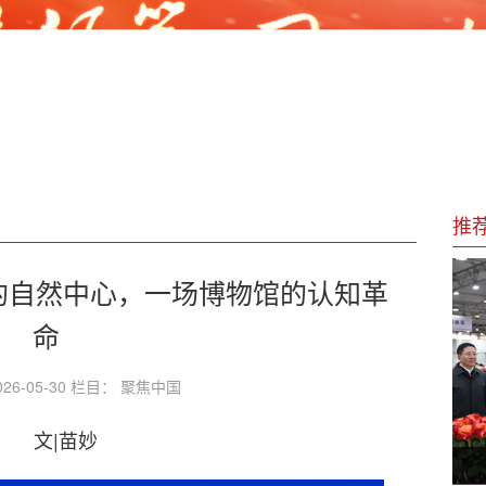
议
来了？
锋精神，书写新时代央企责任担当
推
他的自然中心，一场博物馆的认知革
命
26-05-30 栏目： 聚焦中国
文|苗妙