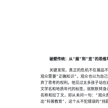
“
”
“
”
破壁传统：从
展
到
览
的思维
关键发现，真正的危机不在展品
“
”
观众需要
正确知识
，观众也以为自己
弃了思考的权利。他见过太多孩子站在
文学名和地质年代的标签，就默默转身
“
名称和拉丁文，却从未问一句：
观众
“
”
“
出
科普教育
，这个从不犯错误的
挡