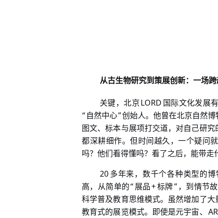
从古生物研究到策展创新：一场跨
LORD
关键，北京
国际文化发展
“
”
自然中心
创始人。他曾在北京自然博
图文、标本与展项打交道，对自己研究
都深耕细作。但时间越久，一个疑问
吗？他们看得懂吗？看了之后，能带走
20
多年来，数千个各种类型的博
“
+
”
高，从简单的
展品
标牌
，到情节故
科学普及教育思维模式。虽然增加了大
AR
教育式的展览模式。即使是元宇宙、