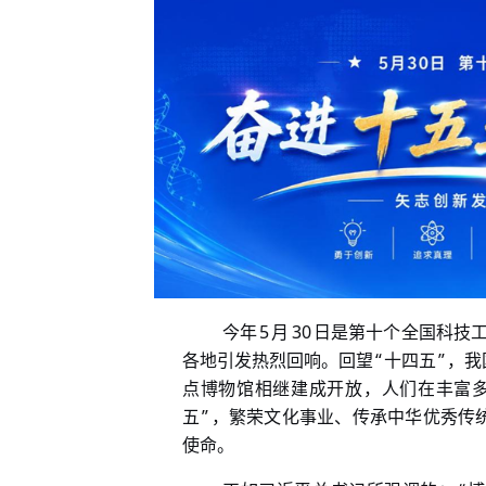
5
30
今年
月
日是第十个全国科技
“
”
各地引发热烈回响。回望
十四五
，我
点博物馆相继建成开放，人们在丰富
”
五
，繁荣文化事业、传承中华优秀传
使命。