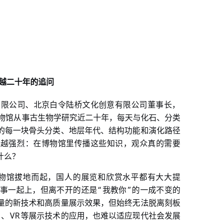
越二十年的追问
有限公司、北京白令陆桥文化创意有限公司董事长，
物馆从事古生物学研究近二十年，每天与化石、分类
的每一块骨头分类、地层年代、结构功能和演化路径
就越强烈：在博物馆里传播这些知识，观众真的需要
什么？
物馆拔地而起，国人的展览和欣赏水平都有大大提
“
”
事一起上，但离不开的还是
我教你
的一成不变的
量的新技术和高质量展示效果，但始终无法脱离刻板
VR
、
等展示技术的应用，也难以适应现代社会发展