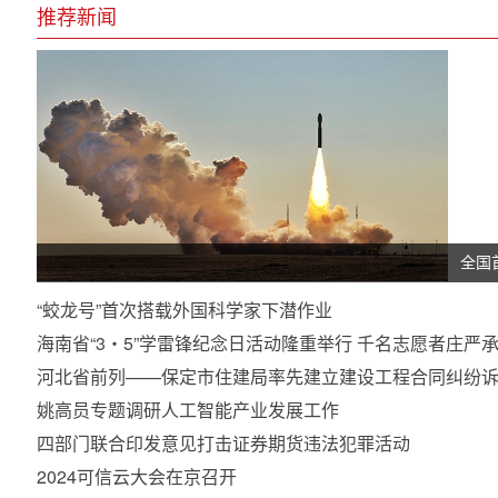
推荐新闻
全国
“蛟龙号”首次搭载外国科学家下潜作业
海南省“3・5”学雷锋纪念日活动隆重举行 千名志愿者庄严
河北省前列——保定市住建局率先建立建设工程合同纠纷
姚高员专题调研人工智能产业发展工作
四部门联合印发意见打击证券期货违法犯罪活动
2024可信云大会在京召开