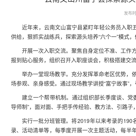
发布时
近年来，云南文山富宁县紧盯年轻公务员入职五
供给，狠抓实战练兵，探索源头培养“六个一”模式
开展一次入职交流。聚焦自身定位不准、工作
报到贴心服务，组织召开入职座谈会，积极搭建交
举办一堂现场教学。充分发挥革命老区优势，
场参观、亲身感受。通过现场教学讲授“富宁故事”
建立一个帮带机制。通过组织部长季度谈、党
导师制”，面对面、手把手传经验、教方法、引路子
实行一批分班管理。将
2019
年以来考录的
190
录、活动清单等，每季度开展一次主题活动，每半