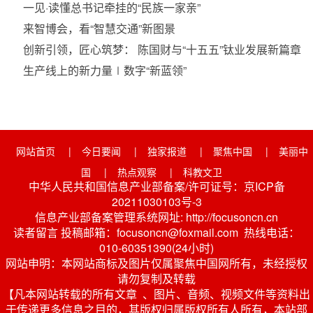
一见·读懂总书记牵挂的“民族一家亲”
来智博会，看“智慧交通”新图景
创新引领，匠心筑梦： 陈国财与“十五五”钛业发展新篇章
生产线上的新力量∣数字“新蓝领”
网站首页
|
今日要闻
|
独家报道
|
聚焦中国
|
美丽中
国
|
热点观察
|
科教文卫
中华人民共和国信息产业部备案/许可证号：京ICP备
20211030103号-3
信息产业部备案管理系统网址: http://focusoncn.cn
读者留言 投稿邮箱：focusoncn@foxmail.com 热线电话：
010-60351390(24小时)
网站申明：本网站商标及图片仅属聚焦中国网所有，未经授权
请勿复制及转载
【凡本网站转载的所有文章 、图片、音频、视频文件等资料出
于传递更多信息之目的，其版权归属版权所有人所有，本站部