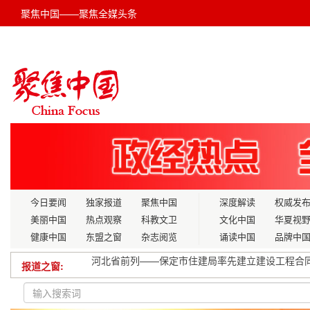
聚焦中国——聚焦全媒头条
今日要闻
独家报道
聚焦中国
深度解读
权威发
美丽中国
热点观察
科教文卫
文化中国
华夏视
健康中国
东盟之窗
杂志阅览
诵读中国
品牌中
报道之窗:
哈尔滨：住房公积金十件惠民实事出炉
我国春耕化肥量足价稳