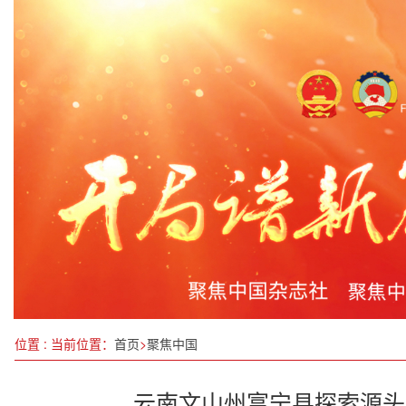
泰益欣隆重举办《创引未来》2025新品发布会
江西宜春:财会监督工作成果显著 助力经济健康发展
丰都县十直镇树人镇多形式庆祝农民丰收节
整治“内卷式”竞争，有何良策？
中国数百款产品亮相第八届多哈国际海事防务展
2024中国碳中和发展力指数实现稳定增长
于立军主持召开四川省委政法委委务会会议传达学
河北省前列——保定市住建局率先建立建设工程合
位置 : 当前位置：
首页
>
聚焦中国
云南文山州富宁县探索源头