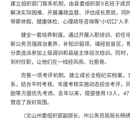
建立组织部门联系机制，由县委组织部
5
名班子成员
解决实际困难、开展廉政监督、评估成长质效。同时
带薪休假、健康体检、心理疏导咨询等“小切口”入
健全一套培养制度。通过开展入职培训、初任
新公务员强政治素养、补知识弱项、填经验盲区，帮
分类选派参加上级调训和县级主体班次培训。同时
到村任职，让他们在一线经风雨、壮筋骨。
完善一项考评机制。建立成长全程纪实档案，
系，结合平时考核、年度考核实施动态综合考评。
励等方面优先考虑。去年以来，提拔使用
13
人，
47
营造了良好氛围。
（文山州委组织部副部长、州公务员局局长杨